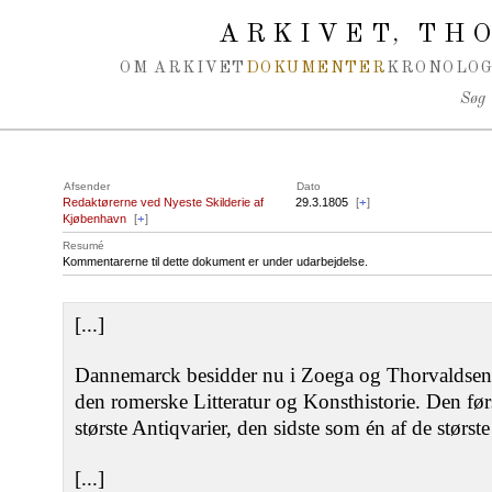
Spring navigation over
ARKIVET
THO
,
OM ARKIVET
DOKUMENTER
KRONOLOG
Søg
Afsender
Dato
Redaktørerne ved Nyeste Skilderie af
29.3.1805
[
+
]
Kjøbenhavn
[
+
]
Resumé
Kommentarerne til dette dokument er under udarbejdelse.
[...]
Dannemarck besidder nu i Zoega og Thorvaldsen
den romerske Litteratur og Konsthistorie. Den før
største Antiqvarier, den sidste som én af de størst
[...]