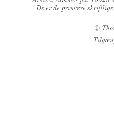
Arkivet rummer p.t. 10323 d
De er de primære skriftlige
©
Tho
Tilgæn