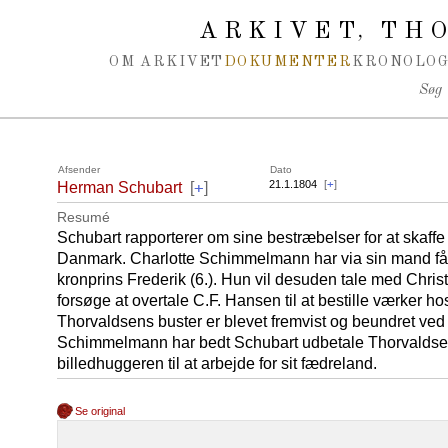
Spring navigation over
ARKIVET
THO
,
OM ARKIVET
DOKUMENTER
KRONOLOG
Søg
Afsender
Dato
+
21.1.1804
[
+
]
Herman Schubart
[
]
Resumé
Schubart rapporterer om sine bestræbelser for at skaffe 
Danmark. Charlotte Schimmelmann har via sin mand fåe
kronprins Frederik (6.). Hun vil desuden tale med Chris
forsøge at overtale C.F. Hansen til at bestille værker ho
Thorvaldsens buster er blevet fremvist og beundret ved 
Schimmelmann har bedt Schubart udbetale Thorvaldsen
billedhuggeren til at arbejde for sit fædreland.
Se original