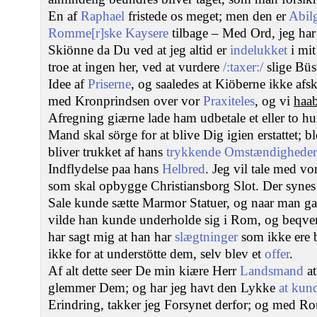
En af
Raphael
fristede os meget; men den er
Abil
Romme[r]ske Kaysere
tilbage – Med Ord, jeg har u
Skiönne da Du ved at jeg altid er
indelukket
i mit
troe at ingen her, ved at vurdere
/:taxer:/
slige Büs
Idee af
Priserne
, og saaledes at Kiöberne ikke af
med Kronprindsen over vor
Praxiteles
, og vi
haa
Afregning giærne lade ham udbetale et eller to 
Mand skal sörge for at blive Dig igien erstattet; b
bliver trukket af hans
trykkende Omstændigheder
Indflydelse paa hans
Helbred
. Jeg vil tale med v
som skal opbygge Christiansborg Slot. Der synes 
Sale kunde sætte Marmor Statuer, og naar man g
vilde han kunde underholde sig i Rom, og beqve
har sagt mig at han har
slægtninger
som ikke ere 
ikke for at understötte dem, selv blev et
offer
.
Af alt dette seer De min kiære Herr
Landsmand
at
glemmer Dem; og har jeg havt den Lykke
at kun
Erindring, takker jeg Forsynet derfor; og med Ro