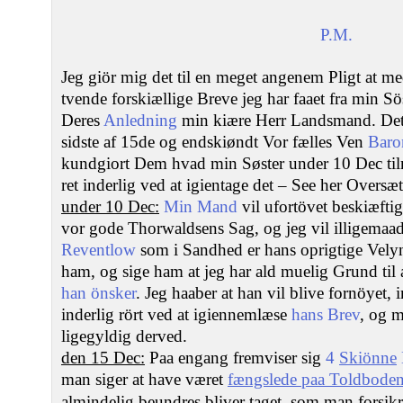
P.M.
Jeg giör mig det til en meget angenem Pligt at m
tvende forskiællige Breve jeg har faaet fra min Sö
Deres
Anledning
min kiære Herr Landsmand. Det f
sidste af 15de og endskiøndt Vor fælles Ven
Baro
kundgiort Dem hvad min Søster under 10 Dec til
ret inderlig ved at igientage det – See her Oversæt
under 10 Dec:
Min Mand
vil ufortövet beskiæfti
vor gode Thorwaldsens Sag, og jeg vil illigemaa
Reventlow
som i Sandhed er hans oprigtige Velyn
ham, og sige ham at jeg har ald muelig Grund til
han önsker
. Jeg haaber at han vil blive fornöyet, i
inderlig rört ved at igiennemlæse
hans Brev
, og m
ligegyldig derved.
den 15 Dec:
Paa engang fremviser sig
4
Skiönne
man siger at have været
fængslede paa Toldbode
almindelig beundres bliver taget, som man forsikr