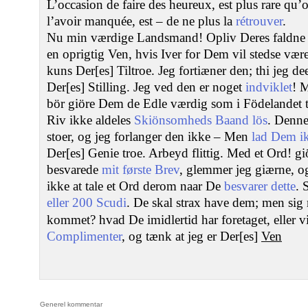
L’occasion de faire des heureux, est plus rare qu’
l’avoir manquée, est – de ne plus la
rétrouver
.
Nu min værdige Landsmand! Opliv Deres faldne M
en oprigtig Ven, hvis Iver for Dem vil stedse v
kuns Der[es] Tiltroe. Jeg fortiæner den; thi jeg de
Der[es] Stilling. Jeg ved den er noget
indviklet
! 
bör giöre Dem de Edle værdig som i Födelandet t
Riv ikke aldeles
Skiönsomheds Baand lös
. Denne
stoer, og jeg forlanger den ikke – Men
lad Dem ik
Der[es] Genie troe. Arbeyd flittig. Med et Ord! 
besvarede
mit første Brev
, glemmer jeg giærne, o
ikke at tale et Ord derom naar De
besvarer dette
. 
eller 200 Scudi
. De skal strax have dem; men sig
kommet? hvad De imidlertid har foretaget, eller v
Complimenter
, og tænk at jeg er Der[es]
Ven
Generel kommentar