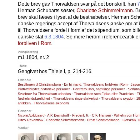
Dette brev gav Thorvaldsen svar på det bønskrift, han
7
Herman Schubarts søster,
Charlotte Schimmelmann
. B
brev skal læses i lyset af de bestræbelser, Herman Sch
danske regerings accept af Thorvaldsens ønske om at bli
til Thorvaldsens fordel i form af det stipendium, som bil
danske stat
6.3.1804
. Se mere herom i referenceartikl
forbliven i Rom
.
Arkivplacering
m1 1804, nr. 2
Thiele
Gengivet hos Thiele I, p. 214-216.
Emneord
Bestillingen til Christiansborg
·
En fri mand. Thorvaldsens forbliven i Rom
·
Jason 
Portrætbuster, historiske personer
·
Portrætbuster, samtidige personer
·
Schubar
Svarbrev fra Thorvaldsen udbedes
·
Thorvaldsen som Fidias eller Praxiteles
·
T
fædrelandskærlighed
·
Thorvaldsens ringe skrivelyst
·
Thorvaldsens sygdom 18
antikken
·
Thorvaldsens økonomi
Personer
Nicolai Abildgaard
·
A.P. Bernstorff
·
Frederik 6.
·
C.F. Hansen
·
Wilhelm von Hum
Ditlev Reventlow
·
Charlotte Schimmelmann
·
Ernst Schimmelmann
·
Gotskalk T
Værker