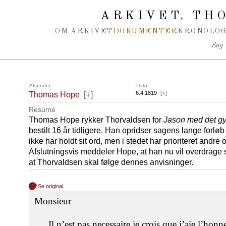
Spring navigation over
ARKIVET
THO
,
OM ARKIVET
DOKUMENTER
KRONOLOG
Søg
Afsender
Dato
+
6.4.1819
[
+
]
Thomas Hope
[
]
Resumé
Thomas Hope rykker Thorvaldsen for
Jason med det gy
bestilt 16 år tidligere. Han opridser sagens lange forlø
ikke har holdt sit ord, men i stedet har prioriteret andre 
Afslutningsvis meddeler Hope, at han nu vil overdrage s
at Thorvaldsen skal følge dennes anvisninger.
Se original
Monsieur
Il n’est pas necessaire je crois que j’aie l’hon