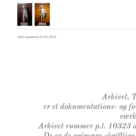
Sidst opdateret 07.01.2013
Arkivet,
er et dokumentations- og f
værk,
Arkivet rummer p.t. 10323 d