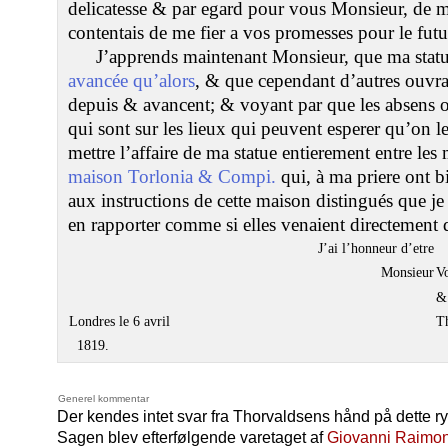
delicatesse & par egard pour vous Monsieur, de m
contentais de me fier a vos promesses pour le futu
J’apprends maintenant Monsieur, que ma statu
avancée qu’alors
, & que cependant d’autres ouvrag
depuis & avancent; & voyant par que les absens o
qui sont sur les lieux qui peuvent esperer qu’on leu
mettre l’affaire de ma statue entierement entre l
maison Torlonia & Compi.
qui, à ma priere ont b
aux instructions de cette maison distingués que j
en rapporter comme si elles venaient directement 
J’ai l’honneur d’etre
Monsieur
Vo
&
Londres le 6 avril
T
1819.
Generel kommentar
Der kendes intet svar fra Thorvaldsens hånd på dette r
Sagen blev efterfølgende varetaget af
Giovanni Raimon