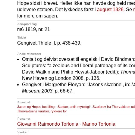
Hope sidst i brevet. Heller ikke han havde dog held med 
udlevere statuen. Det lykkedes først i
august 1828
. Se
for mere om sagen.
Arkivplacering
m6 1819, nr. 21
Thiele
Gengivet Thiele II, p. 438-439.
Andre referencer
Omtalt og delvist oversat til engelsk i David Bindm
Sculptures: “a zealous and liberal patronage of its co
David Watkin and Philip Hewat-Jaboor (edit.):
Thoma
New Haven og London 2008, p. 136.
Gengivet i Margrethe Floryan: ‘Jasons skæbne’, in:
M
Museum 2003
, p. 66-67.
Emneord
Jason og Hopes bestilling
·
Statuer, antik mytologi
·
Svarbrev fra Thorvaldsen u
Thorvaldsens værker, rykkere for
Personer
Giovanni Raimondo Torlonia
·
Marino Torlonia
Værker