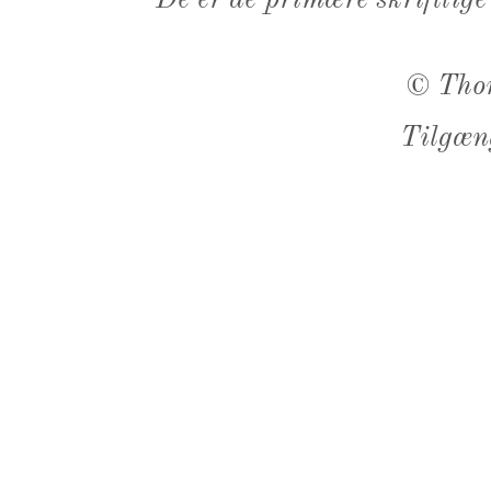
De er de primære skriftlige
©
Tho
Tilgæn