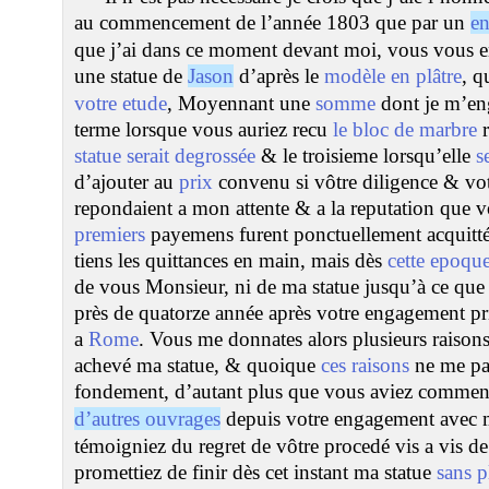
au commencement de l’année 1803 que par un
e
que j’ai dans ce moment devant moi, vous vous e
une statue de
Jason
d’après le
modèle en plâtre
, q
votre etude
, Moyennant une
somme
dont je m’en
terme lorsque vous auriez recu
le bloc de marbre
r
statue serait degrossée
& le troisieme lorsqu’elle
s
d’ajouter au
prix
convenu si vôtre diligence & votre
repondaient a mon attente & a la reputation que 
premiers
payemens furent ponctuellement acquittés
tiens les quittances en main, mais dès
cette epoqu
de vous Monsieur, ni de ma statue jusqu’à ce que 
près de quatorze année après votre engagement p
a
Rome
. Vous me donnates alors plusieurs raison
achevé ma statue, & quoique
ces raisons
ne me par
fondement, d’autant plus que vous aviez comme
d’autres ouvrages
depuis votre engagement avec 
témoigniez du regret de vôtre procedé vis a vis 
promettiez de finir dès cet instant ma statue
sans p