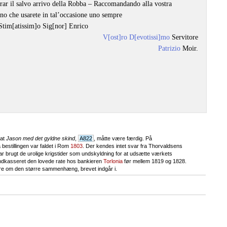
urar il salvo arrivo della Robba – Raccomandando alla vostra
egno che usarete in tal’occasione uno sempre
Stim[atissim]o Sig[nor] Enrico
V[ost]ro
D[evotissi]mo
Servitore
Patrizio
Moir.
 at
Jason med det gyldne skind
,
A822
, måtte være færdig. På
 bestillingen var faldet i Rom
1803
. Der kendes intet svar fra Thorvaldsens
t har brugt de urolige krigstider som undskyldning for at udsætte værkets
e indkasseret den lovede rate hos bankieren
Torlonia
før mellem 1819 og 1828.
ere om den større sammenhæng, brevet indgår i.