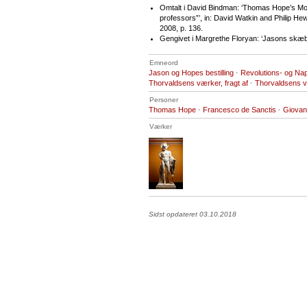
Omtalt i David Bindman: ‘Thomas Hope’s Mod
professors”’, in: David Watkin and Philip Hew
2008, p. 136.
Gengivet i Margrethe Floryan: ‘Jasons skæb
Emneord
Jason og Hopes bestilling
·
Revolutions- og Na
Thorvaldsens værker, fragt af
·
Thorvaldsens v
Personer
Thomas Hope
·
Francesco de Sanctis
·
Giovan
Værker
Sidst opdateret 03.10.2018