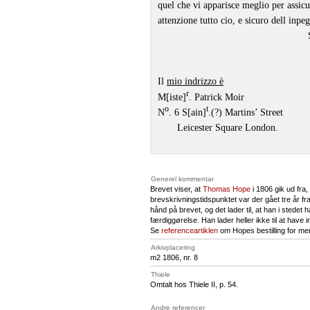
quel che vi apparisce meglio per assic
attenzione tutto cio, e sicuro dell inp
Il
mio indrizzo è
r
M[iste]
. Patrick Moir
o
t
N
. 6 S[ain]
.(?) Martins’ Street
Leicester Square London.
Generel kommentar
Brevet viser, at
Thomas Hope
i 1806 gik ud fra,
brevskrivningstidspunktet var der gået tre år fra
hånd på brevet, og det lader til, at han i stede
færdiggørelse. Han lader heller ikke til at hav
Se
referenceartiklen
om Hopes bestilling for m
Arkivplacering
m2 1806, nr. 8
Thiele
Omtalt hos Thiele II, p. 54.
Andre referencer