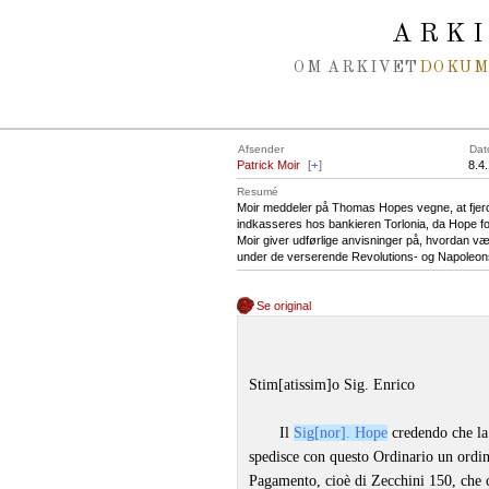
Spring navigation over
ARK
OM ARKIVET
DOKU
Afsender
Dat
Patrick Moir
[
+
]
8.4
Resumé
Moir meddeler på Thomas Hopes vegne, at fjerde
indkasseres hos bankieren Torlonia, da Hope f
Moir giver udførlige anvisninger på, hvordan 
under de verserende Revolutions- og Napoleon
Se original
Stim[atissim]o Sig. Enrico
Il
Sig[nor]. Hope
credendo che la
spedisce con questo Ordinario un ordin
Pagamento, cioè di Zecchini 150, che 