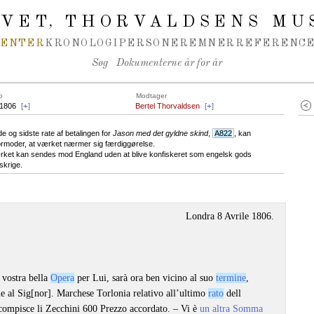
IVET
THORVALDSENS MU
,
MENTER
KRONOLOGI
PERSONER
EMNER
REFERENCE
Søg
Dokumenterne år for år
o
Modtager
.1806
[
+
]
Bertel Thorvaldsen
[
+
]
 og sidste rate af betalingen for
Jason med det gyldne skind
,
A822
, kan
ormoder, at værket nærmer sig færdiggørelse.
værket kan sendes mod England uden at blive konfiskeret som engelsk gods
skrige.
Londra 8 Avrile 1806.
 vostra bella
Opera
per Lui, sarà ora ben vicino al suo
termine
,
e al Sig[nor]. Marchese Torlonia relativo all’ultimo
rato
dell
compisce li Zecchini 600 Prezzo accordato. – Vi è
un altra Somma