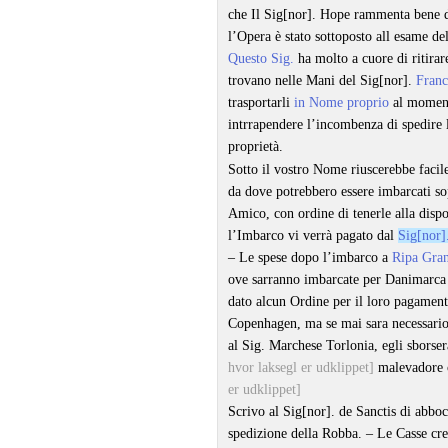
che Il Sig[nor]. Hope rammenta bene d
l’Opera è stato sottoposto all esame de
Questo Sig.
ha molto a cuore di ritirar
trovano nelle Mani del Sig[nor].
Franc
trasportarli
in Nome proprio
al momento
intrrapendere l’incombenza di spedire 
proprietà.
Sotto il vostro Nome riuscerebbe facile
da dove potrebbero essere imbarcati s
Amico, con ordine di tenerle alla dispo
l’Imbarco vi verrà pagato dal
Sig[nor]
– Le spese dopo l’imbarco a
Ripa Gra
ove sarranno imbarcate per Danimarca 
dato alcun Ordine per il loro pagament
Copenhagen, ma se mai sara necessario 
al Sig. Marchese Torlonia, egli sborse
hvor laksegl er udklippet]
malevadore c
er udklippet]
Scrivo al Sig[nor]. de Sanctis di abboc
spedizione della Robba. – Le Casse cr