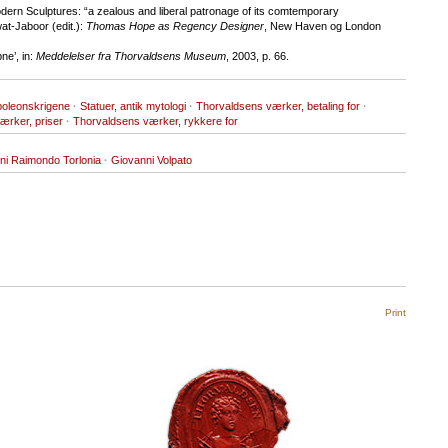
ern Sculptures: “a zealous and liberal patronage of its comtemporary
at-Jaboor (edit.):
Thomas Hope as Regency Designer
, New Haven og London
ne’, in:
Meddelelser fra Thorvaldsens Museum
, 2003, p. 66.
poleonskrigene
·
Statuer, antik mytologi
·
Thorvaldsens værker, betaling for
·
ærker, priser
·
Thorvaldsens værker, rykkere for
ni Raimondo Torlonia
·
Giovanni Volpato
Print