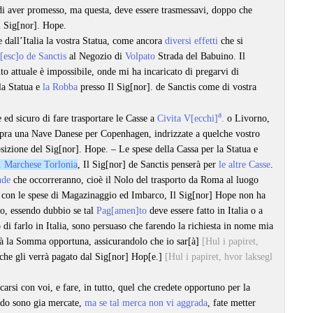
i aver promesso, ma questa, deve essere trasmessavi, doppo che
l Sig[nor]. Hope.
e dall’Italia la vostra Statua, come ancora
diversi effetti
che si
[esc]o de Sanctis
al Negozio di
Volpato
Strada del Babuino. Il
 attuale è impossibile, onde mi ha incaricato di pregarvi di
la Statua e
la Robba
presso Il Sig[nor]. de Sanctis come di vostra
a
 ed sicuro di fare trasportare le Casse a
Civita V[ecchi]
.
o Livorno,
opra una Nave Danese per Copenhagen, indrizzate a quelche vostro
sizione del Sig[nor]. Hope. – Le spese della Cassa per la Statua e
. Marchese Torlonia
, Il Sig[nor] de Sanctis penserà per
le altre Casse
.
nde
che occorreranno, cioè il Nolo del trasporto da Roma al luogo
con le spese di Magazinaggio ed Imbarco, Il Sig[nor] Hope non ha
o, essendo dubbio se tal
Pag[amen]to
deve essere fatto in Italia o a
di farlo in Italia, sono persuaso che farendo la richiesta in nome mia
rà la Somma opportuna, assicurandolo che io sar[à]
[Hul i papiret,
he gli verrà pagato dal Sig[nor] Hop[e.]
[Hul i papiret, hvor laksegl
carsi con voi, e fare, in tutto, quel che credete opportuno per la
edo sono gia mercate,
ma se tal merca non vi aggrada
, fate metter