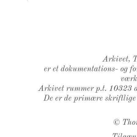
Arkivet,
er et dokumentations- og f
værk,
Arkivet rummer p.t. 10323 d
De er de primære skriftlige
©
Tho
Tilgæn