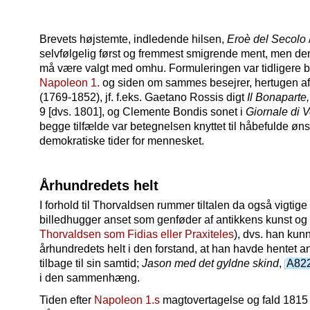
Brevets højstemte, indledende hilsen,
Eroè del Secolo
selvfølgelig først og fremmest smigrende ment, men den
må være valgt med omhu. Formuleringen var tidligere b
Napoleon 1.
og siden om sammes besejrer, hertugen af 
(1769-1852), jf. f.eks. Gaetano Rossis digt
Il Bonaparte,
9 [dvs. 1801], og Clemente Bondis sonet i
Giornale di 
begge tilfælde var betegnelsen knyttet til håbefulde ø
demokratiske tider for mennesket.
Århundredets helt
I forhold til Thorvaldsen rummer tiltalen da også vigtig
billedhugger anset som genføder af antikkens kunst og 
Thorvaldsen som Fidias eller Praxiteles
), dvs. han ku
århundredets helt i den forstand, at han havde hentet 
tilbage til sin samtid;
Jason med det gyldne skind
,
A82
i den sammenhæng.
Tiden efter
Napoleon 1.s
magtovertagelse og fald 1815 k