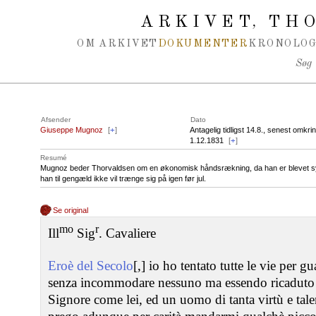
Spring navigation over
ARKIVET
THO
,
OM ARKIVET
DOKUMENTER
KRONOLOG
Søg
Afsender
Dato
Giuseppe Mugnoz
[
+
]
Antagelig tidligst 14.8., senest omkri
1.12.1831
[
+
]
Resumé
Mugnoz beder Thorvaldsen om en økonomisk håndsrækning, da han er blevet syg 
han til gengæld ikke vil trænge sig på igen før jul.
Se original
mo
r
Ill
Sig
. Cavaliere
Eroè del Secolo
[,] io ho tentato tutte le vie per 
senza incommodare nessuno ma essendo ricaduto m
Signore come lei, ed un uomo di tanta virtù e tal