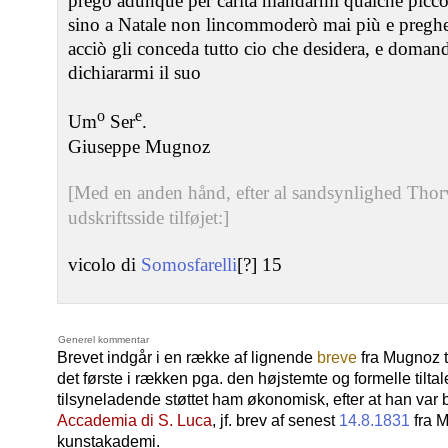
prego adunque per carità mandarmi qualchè piccol
sino a Natale non lincommoderò mai più e pregh
acciò gli conceda tutto cio che desidera, e doman
dichiararmi il suo
o
e
Um
Ser
.
Giuseppe Mugnoz
[Med en anden hånd, efter al sandsynlighed Thorv
udskriftsside tilføjet:]
vicolo di
Somosfarelli
[?] 15
Generel kommentar
Brevet indgår i en række af lignende
breve
fra Mugnoz t
det første i rækken pga. den højstemte og formelle tilta
tilsyneladende støttet ham økonomisk, efter at han var b
Accademia di S. Luca
, jf. brev af senest
14.8.1831
fra M
kunstakademi.