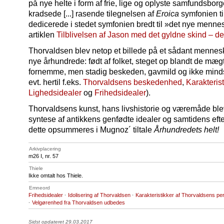
på nye helte i form af frie, lige og oplyste samfundsb
kradsede [...] rasende tilegnelsen af
Eroica
symfonien ti
dedicerede i stedet symfonien bredt til »det nye mennesk
artiklen
Tilblivelsen af Jason med det gyldne skind – de
Thorvaldsen blev netop et billede på et sådant mennesk
nye århundrede: født af folket, steget op blandt de mægt
fornemme, men stadig beskeden, gavmild og ikke mindst 
evt. hertil f.eks.
Thorvaldsens beskedenhed
,
Karakteris
Lighedsidealer
og
Frihedsidealer
).
Thorvaldsens kunst, hans livshistorie og væremåde blev
syntese af antikkens genfødte idealer og samtidens efters
dette opsummeres i Mugnoz´ tiltale
Århundredets helt!
Arkivplacering
m26 I, nr. 57
Thiele
Ikke omtalt hos Thiele.
Emneord
Frihedsidealer
·
Idolisering af Thorvaldsen
·
Karakteristikker af Thorvaldsens pe
·
Velgørenhed fra Thorvaldsen udbedes
Sidst opdateret 29.03.2017