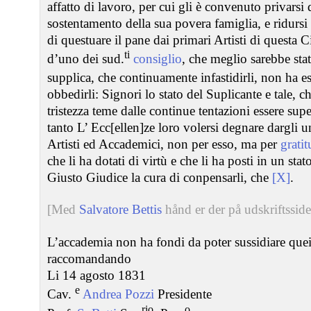
affatto di lavoro, per cui gli è convenuto privarsi di 
sostentamento della sua povera famiglia, e ridursi
di questuare il pane dai primari Artisti di questa 
ti
d’uno dei sud.
consiglio
, che meglio sarebbe sta
supplica, che continuamente infastidirli, non ha 
obbedirli: Signori lo stato del Suplicante e tale, 
tristezza teme dalle continue tentazioni essere sup
tanto L’ Ecc[ellen]ze loro volersi degnare dargli 
Artisti ed Accademici, non per esso, ma per
grati
che li ha dotati di virtù e che li ha posti in un s
Giusto Giudice la cura di conpensarli, che
[X]
.
[Med
Salvatore Bettis
hånd er der på udskriftssiden
L’accademia non ha fondi da poter sussidiare quei 
raccomandando
Li 14 agosto 1831
e
Cav.
Andrea Pozzi
Presidente
rio
o