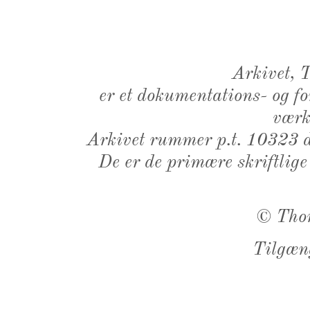
Arkivet,
er et dokumentations- og f
værk,
Arkivet rummer p.t. 10323 d
De er de primære skriftlige
©
Tho
Tilgæn