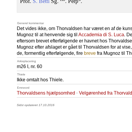
Prof.
S. Betti
Sg.
. Perp
.
Generel kommentar
Det vides ikke, om Thorvaldsen har været en af de kuns
Mugnoz til at henvende sig til
Accademia di S. Luca
. De
eftersom brevet efterfølgende er havnet hos Thorvaldse
Mugnoz efter afslaget er gået til Thorvaldsen for at vise
de, formentlig efterfølgende, fire
breve
fra Mugnoz til T
Arkivplacering
m26 I, nr. 60
Thiele
Ikke omtalt hos Thiele.
Emneord
Thorvaldsens hjælpsomhed
·
Velgørenhed fra Thorval
Sidst opdateret 17.10.2016