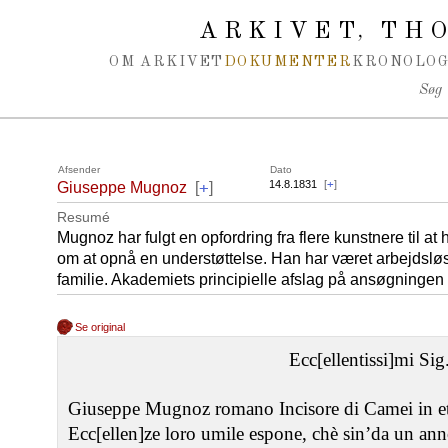
Spring navigation over
ARKIVET
THO
,
OM ARKIVET
DOKUMENTER
KRONOLOG
Søg
Afsender
Dato
+
14.8.1831
[
+
]
Giuseppe Mugnoz
[
]
Resumé
Mugnoz har fulgt en opfordring fra flere kunstnere til at
om at opnå en understøttelse. Han har været arbejdsløs 
familie. Akademiets principielle afslag på ansøgningen er
Se original
Ecc[ellentissi]mi Sig
Giuseppe Mugnoz romano Incisore di Camei in et
Ecc[ellen]ze loro umile espone, chè sin’da un anno