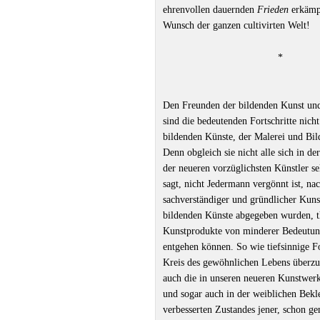
ehrenvollen dauernden
Frieden
erkämp
Wunsch der ganzen cultivirten Welt!
*
Den Freunden der bildenden Kunst und
sind die bedeutenden Fortschritte nich
bildenden Künste, der Malerei und Bild
Denn obgleich sie nicht alle sich in d
der neueren vorzüglichsten Künstler s
sagt, nicht Jedermann vergönnt ist, nac
sachverständiger und gründlicher Kunst
bildenden Künste abgegeben wurden, th
Kunstprodukte von minderer Bedeutun
entgehen können. So wie tiefsinnige F
Kreis des gewöhnlichen Lebens überzug
auch die in unseren neueren Kunstwer
und sogar auch in der weiblichen Bekl
verbesserten Zustandes jener, schon g