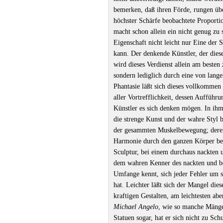
bemerken, daß ihren Förde, rungen übe
höchster Schärfe beobachtete Proporti
macht schon allein ein nicht genug zu s
Eigenschaft nicht leicht nur Eine der 
kann. Der denkende Künstler, der dies
wird dieses Verdienst allein am besten
sondern lediglich durch eine von lang
Phantasie läßt sich dieses vollkommen
aller Vortrefflichkeit, dessen Aufführu
Künstler es sich denken mögen. In ihm
die strenge Kunst und der wahre Styl 
der gesammten Muskelbewegung; deren
Harmonie durch den ganzen Körper bei
Sculptur, bei einem durchaus nackten
dem wahren Kenner des nackten und b
Umfange kennt, sich jeder Fehler um 
hat. Leichter läßt sich der Mangel die
kraftigen Gestalten, am leichtesten ab
Michael Angelo
, wie so manche Mängel
Statuen sogar, hat er sich nicht zu S