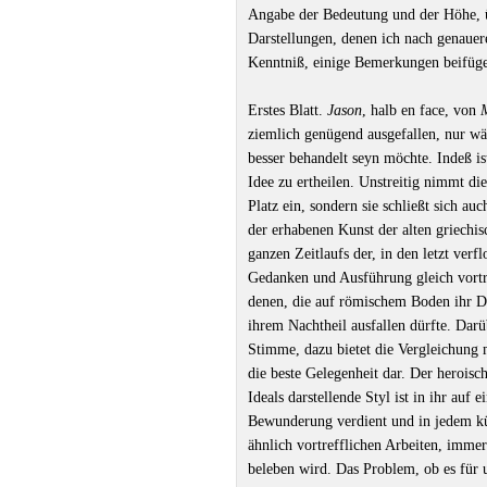
Angabe der Bedeutung und der Höhe, ü
Darstellungen, denen ich nach genauere
Kenntniß, einige Bemerkungen beifüge
Erstes Blatt.
Jason
, halb en face, von
ziemlich genügend ausgefallen, nur w
besser behandelt seyn möchte. Indeß i
Idee zu ertheilen. Unstreitig nimmt di
Platz ein, sondern sie schließt sich au
der erhabenen Kunst der alten griechi
ganzen Zeitlaufs der, in den letzt verf
Gedanken und Ausführung gleich vortre
denen, die auf römischem Boden ihr Das
ihrem Nachtheil ausfallen dürfte. Dar
Stimme, dazu bietet die Vergleichung 
die beste Gelegenheit dar. Der heroisc
Ideals darstellende Styl ist in ihr auf
Bewunderung verdient und in jedem kün
ähnlich vortrefflichen Arbeiten, imme
beleben wird. Das Problem, ob es für 