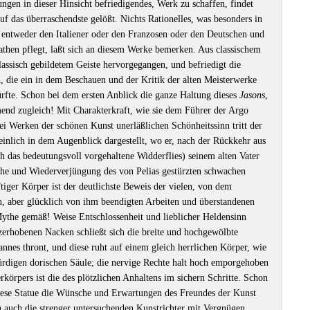
ngen in dieser Hinsicht befriedigendes, Werk zu schaffen, findet
uf das überraschendste gelößt. Nichts Rationelles, was besonders in
, entweder den Italiener oder den Franzosen oder den Deutschen und
then pflegt, laßt sich an diesem Werke bemerken. Aus classischem
lassisch gebildetem Geiste hervorgegangen, und befriedigt die
n, die ein in dem Beschauen und der Kritik der alten Meisterwerke
rfte. Schon bei dem ersten Anblick die ganze Haltung dieses
Jasons
,
end zugleich! Mit Charakterkraft, wie sie dem Führer der Argo
ei Werken der schönen Kunst unerläßlichen Schönheitssinn tritt der
inlich in dem Augenblick dargestellt, wo er, nach der Rückkehr aus
ch das bedeutungsvoll vorgehaltene Widderflies) seinem alten Vater
ache und Wiederverjüngung des von Pelias gestürzten schwachen
tiger Körper ist der deutlichste Beweis der vielen, von dem
en, aber glücklich von ihm beendigten Arbeiten und überstandenen
ythe gemäß! Weise Entschlossenheit und lieblicher Heldensinn
lzerhobenen Nacken schließt sich die breite und hochgewölbte
nnes thront, und diese ruht auf einem gleich herrlichen Körper, wie
ürdigen dorischen Säule; die nervige Rechte halt hoch emporgehoben
örpers ist die des plötzlichen Anhaltens im sichern Schritte. Schon
iese Statue die Wünsche und Erwartungen des Freundes der Kunst
en auch die strenger untersuchenden Kunstrichter mit Vergnügen