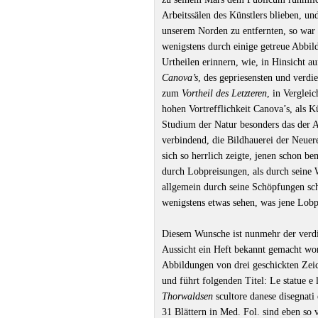
Arbeitssälen des Künstlers blieben, u
unserem Norden zu entfernten, so war 
wenigstens durch einige getreue Abbi
Urtheilen erinnern, wie, in Hinsicht au
Canova’s
, des gepriesensten und verdi
zum
Vortheil des Letzteren
, in Verglei
hohen Vortrefflichkeit Canova’s, als K
Studium der Natur besonders das der A
verbindend, die Bildhauerei der Neue
sich so herrlich zeigte, jenen schon 
durch Lobpreisungen, als durch seine W
allgemein durch seine Schöpfungen sch
wenigstens etwas sehen, was jene Lob
Diesem Wunsche ist nunmehr der verdi
Aussicht ein Heft bekannt gemacht wor
Abbildungen von drei geschickten Zei
und führt folgenden Titel: Le statue e 
Thorwaldsen
scultore danese disegnati 
31 Blättern in Med. Fol. sind eben so v