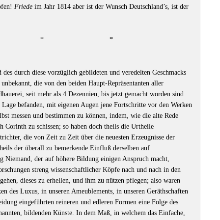
fen!
Friede
im Jahr 1814 aber ist der Wunsch Deutschland’s, ist der
*
*
 des durch diese vorzüglich gebildeten und veredelten Geschmacks
t unbekannt, die von den beiden Haupt-Repräsentanten aller
hauerei, seit mehr als 4 Dezennien, bis jetzt gemacht worden sind.
er Lage befanden, mit eigenen Augen jene Fortschritte vor den Werken
elbst messen und bestimmen zu können, indem, wie die alte Rede
h Corinth zu schissen; so haben doch theils die Urtheile
richter, die von Zeit zu Zeit über die neuesten Erzeugnisse der
eils der überall zu bemerkende Einfluß derselben auf
g Niemand, der auf höhere Bildung einigen Anspruch macht,
orschungen streng wissenschaftlicher Köpfe nach und nach in den
ehen, dieses zu erhellen, und ihm zu nützen pflegen; also waren
ken des Luxus, in unseren Ameublements, in unseren Geräthschaften
eidung eingeführten reineren und edleren Formen eine Folge des
enannten, bildenden Künste. In dem Maß, in welchem das Einfache,