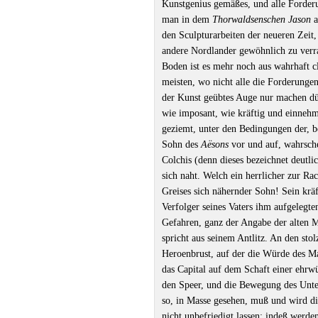
Kunstgenius gemäßes, und alle Forderu
man in dem
Thorwaldsenschen Jason
a
den Sculpturarbeiten der neueren Zeit
andere Nordlander gewöhnlich zu verra
Boden ist es mehr noch aus wahrhaft c
meisten, wo nicht alle die Forderunge
der Kunst geübtes Auge nur machen dü
wie imposant, wie kräftig und einnehm
geziemt, unter den Bedingungen der, b
Sohn des
Aësons
vor und auf, wahrsche
Colchis (denn dieses bezeichnet deutli
sich naht. Welch ein herrlicher zur R
Greises sich nähernder Sohn! Sein kräf
Verfolger seines Vaters ihm aufgelegt
Gefahren, ganz der Angabe der alten M
spricht aus seinem Antlitz. An den sto
Heroenbrust, auf der die Würde des Ma
das Capital auf dem Schaft einer ehrw
den Speer, und die Bewegung des Unterk
so, in Masse gesehen, muß und wird d
nicht unbefriedigt lassen; indeß werd