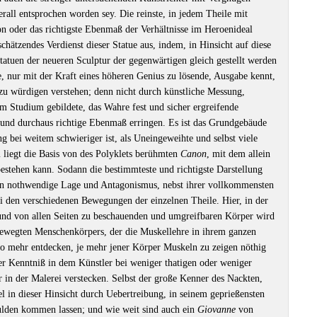
rall entsprochen worden sey. Die reinste, in jedem Theile mit
on oder das richtigste Ebenmaß der Verhältnisse im Heroenideal
chätzendes Verdienst dieser Statue aus, indem, in Hinsicht auf diese
Statuen der neueren Sculptur der gegenwärtigen gleich gestellt werden
e, nur mit der Kraft eines höheren Genius zu lösende, Ausgabe kennt,
 zu würdigen verstehen; denn nicht durch künstliche Messung,
em Studium gebildete, das Wahre fest und sicher ergreifende
 und durchaus richtige Ebenmaß erringen. Es ist das Grundgebäude
ng bei weitem schwieriger ist, als Uneingeweihte und selbst viele
 liegt die Basis von des Polyklets berühmten
Canon
, mit dem allein
bestehen kann. Sodann die bestimmteste und richtigste Darstellung
 nothwendige Lage und Antagonismus, nebst ihrer vollkommensten
 den verschiedenen Bewegungen der einzelnen Theile. Hier, in der
 und von allen Seiten zu beschauenden und umgreifbaren Körper wird
ewegten Menschenkörpers, der die Muskellehre in ihrem ganzen
so mehr entdecken, je mehr jener Körper Muskeln zu zeigen nöthig
ser Kenntniß in dem Künstler bei weniger thatigen oder weniger
er in der Malerei verstecken. Selbst der große Kenner des Nackten,
 in dieser Hinsicht durch Uebertreibung, in seinem geprießensten
chulden kommen lassen; und wie weit sind auch ein
Giovanne
von