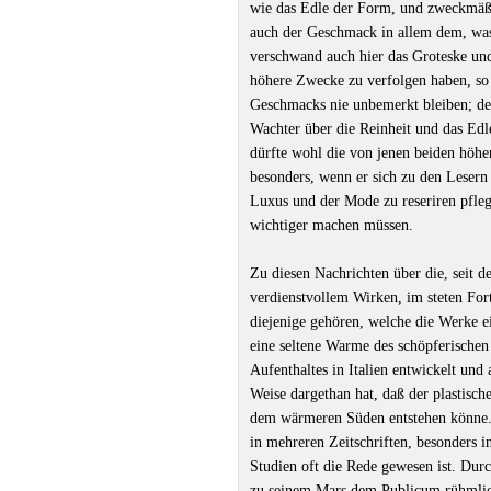
wie das Edle der Form, und zweckmäßi
auch der Geschmack in allem dem, was
verschwand auch hier das Groteske un
höhere Zwecke zu verfolgen haben, so 
Geschmacks nie unbemerkt bleiben; denn
Wachter über die Reinheit und das Edle
dürfte wohl die von jenen beiden höhe
besonders, wenn er sich zu den Lesern 
Luxus und der Mode zu reseriren pfleg
wichtiger machen müssen.
Zu diesen Nachrichten über die, seit d
verdienstvollem Wirken, im steten Fort
diejenige gehören, welche die Werke e
eine seltene Warme des schöpferischen
Aufenthaltes in Italien entwickelt und
Weise dargethan hat, daß der plastisch
dem wärmeren Süden entstehen könne. 
in mehreren Zeitschriften, besonders in
Studien oft die Rede gewesen ist. Durc
zu seinem Mars dem Publicum rühmlich 