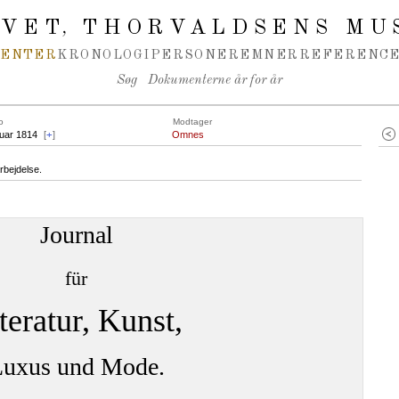
IVET
THORVALDSENS MU
,
MENTER
KRONOLOGI
PERSONER
EMNER
REFERENCE
Søg
Dokumenterne år for år
o
Modtager
uar 1814
[
+
]
Omnes
rbejdelse.
Journal
für
teratur, Kunst,
uxus und Mode.