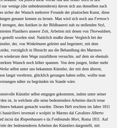
nd nur wenige (die unbedeutenderen) davon sich aus denselben nach
es sicher der Wunsch mehrerer Freunde der plastischen Kunst, diese
ldungen genauer kennen zu lernen. Man wird sich noch aus
Fernow’s
f strengen, den Antiken in der Bildhauerei nah zu stellenden Styl,
entesten Plastikers unserer Zeit, Arbeiten mit denen von
Thorwaldsen
,
ch gestellt worden sind. Natürlich mußte dieser Vergleich bei der
ünstler, der, von
Winkelmann
geleitet und begeistert, mit dem
ntike, vorzüglich in Hinsicht aus die Behandlung des Marmors
ren wiederum dem Wege zuzuführen versuchte, auf dem sie ehemals
bemerkten Wunsch noch höher spannen. Von dem jungen, bisher mehr
erke selbst unter uns bekannten Künstler, der mit dem älteren,
on langst verehrten, glücklich gerungen haben sollte, wollte man
preisungen näher zu begründen im Stande wäre.
enstvolle Künstler selbst entgegen gekommen, indem unter seiner
den ist, in welchem alle seine bedeutendere Arbeiten durch treue
chnern bekannt gemacht wurden. Dieses Heft erschien im Jahre 1811
li bassirilievi inventati e scolpiti in Marmo dal Cavaliere
Alberto
ed incisi dai
Riepenhausen
e da
Ferdinando Mori
, Roma 1811. Auf
iele der bedeutenderen Arbeiten des Künstlers dargestellt, mit