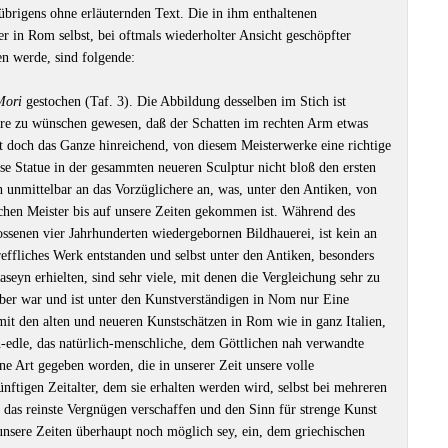
brigens ohne erläuternden Text. Die in ihm enthaltenen
r in Rom selbst, bei oftmals wiederholter Ansicht geschöpfter
n werde, sind folgende:
Mori
gestochen (Taf. 3). Die Abbildung desselben im Stich ist
äre zu wünschen gewesen, daß der Schatten im rechten Arm etwas
st doch das Ganze hinreichend, von diesem Meisterwerke eine richtige
ese Statue in der gesammten neueren Sculptur nicht bloß den ersten
ch unmittelbar an das Vorzüglichere an, was, unter den Antiken, von
schen Meister bis auf unsere Zeiten gekommen ist. Während des
lossenen vier Jahrhunderten wiedergebornen Bildhauerei, ist kein an
ffliches Werk entstanden und selbst unter den Antiken, besonders
eyn erhielten, sind sehr viele, mit denen die Vergleichung sehr zu
über war und ist unter den Kunstverständigen in Nom nur Eine
mit den alten und neueren Kunstschätzen in Rom wie in ganz Italien,
h-edle, das natürlich-menschliche, dem Göttlichen nah verwandte
 eine Art gegeben worden, die in unserer Zeit unsere volle
ftigen Zeitalter, dem sie erhalten werden wird, selbst bei mehreren
r das reinste Vergnügen verschaffen und den Sinn für strenge Kunst
unsere Zeiten überhaupt noch möglich sey, ein, dem griechischen