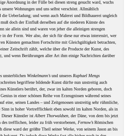
ge Anordnung in der Fülle bei diesen streng gesucht ward, wuchs
 unsere Wohnungen und uns selbst verschönt. Allmählich
d die Ueberladung; und wenn auch Malerei und Bildhauerei ungleich
muß doch der Einfluß derselben auf die niederen Künste des
 sie allein sind und waren von jeher die alleinigen strengen
 in der Form. Wer also, der sich für diese nur etwas interessirt, wer
ren Künsten gemachten Fortschritte mit Gleichgültigkeit betrachten,
einer Zeitschrift zählt, welche über die Producte der Kunst, des
t, und wenn Berührungen aller Art ihm einige Nachrichten darüber
es unsterblichen
Winkelmann’s
und unseres
Raphael Mengs
schreiten begriffene bildende Kunst dürfte nun unstreitig auch
ines Künstlers berührt, der, zwar im kalten Norden geboren, doch
 Genius in einer schönen Reihe von Erzeugnissen während seines
 auf eine, seinen Landes – und Zeitgenossen unstreitig sehr rühmliche,
e Sinn in hoher Vortrefflichkeit eben sowohl im kalten Norden, als in
Dieser Künstler ist
Albert Thorwaldsen
, der Däne, von dem bis jetzt
 des trefflichen, leider zu früh verstorbenen,
Fernow’s
Römischen
h diese ward der größte Theil seiner Werke, von seinem Jason an bis
bekannt. Da jedoch diese Werke fast alle bisher noch in den