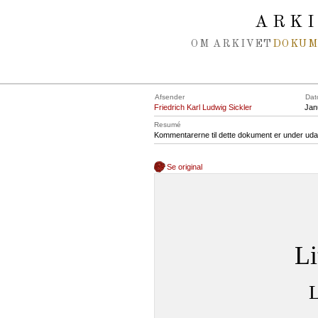
Spring navigation over
ARK
OM ARKIVET
DOKU
Afsender
Dat
Friedrich Karl Ludwig Sickler
Jan
Resumé
Kommentarerne til dette dokument er under uda
Se original
Li
L