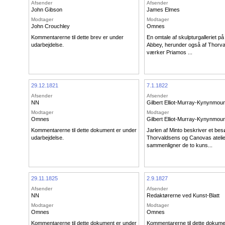
Afsender
Afsender
John Gibson
James Elmes
Modtager
Modtager
John Crouchley
Omnes
Kommentarerne til dette brev er under
En omtale af skulpturgalleriet p
udarbejdelse.
Abbey, herunder også af Thorva
værker Priamos ...
29.12.1821
7.1.1822
Afsender
Afsender
NN
Gilbert Elliot-Murray-Kynynmou
Modtager
Modtager
Omnes
Gilbert Elliot-Murray-Kynynmou
Kommentarerne til dette dokument er under
Jarlen af Minto beskriver et bes
udarbejdelse.
Thorvaldsens og Canovas atelie
sammenligner de to kuns...
29.11.1825
2.9.1827
Afsender
Afsender
NN
Redaktørerne ved Kunst-Blatt
Modtager
Modtager
Omnes
Omnes
Kommentarerne til dette dokument er under
Kommentarerne til dette dokume