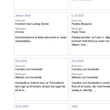
Januar 1814
1.12.1815
Afsender
Afsender
Friedrich Karl Ludwig Sickler
Paolina Bergonzi
Modtager
Modtager
Omnes
Paolo Tosio
Kommentarerne til dette dokument er under
Paolina beretter, at Frans 1. alli
udarbejdelse.
kommer forbi Brescia under sin re
Milano. Hun...
20.6.1818
11.8.1818
Afsender
Afsender
Caroline von Humboldt
Caroline von Humboldt
Modtager
Modtager
Wilhelm von Humboldt
Wilhelm von Humboldt
Humboldt er irriteret over, at Thorvaldsen
Caroline von Humboldt er vendt h
først lige op til hendes afrejse har taget fat
Rom til en buste, der med hend
på at m...
stadig er ufærdig. ...
19.11.1819
1820