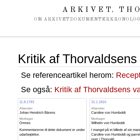
Spring navigation over
ARKIVET
THO
,
OM ARKIVET
DOKUMENTER
KRONOLOG
Kritik af Thorvaldsens
Se referenceartikel herom:
Recept
Se også:
Kritik af Thorvaldsens væ
11.8.1793
31.1.1810
Afsender
Afsender
Johan Hendrich Bärens
Caroline von Humboldt
Modtager
Modtager
Omnes
Wilhelm von Humboldt
Kommentarerne til dette dokument er under
I mangel på et billede af sin man
udarbejdelse.
Caroline von Humboldt og parret
over i Thorvald...