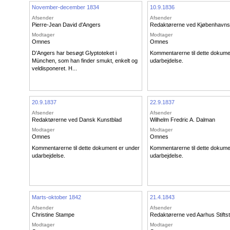
November-december 1834
10.9.1836
Afsender
Afsender
Pierre-Jean David d'Angers
Redaktørerne ved Kjøbenhavns
Modtager
Modtager
Omnes
Omnes
D’Angers har besøgt Glyptoteket i
Kommentarerne til dette dokume
München, som han finder smukt, enkelt og
udarbejdelse.
veldisponeret. H...
20.9.1837
22.9.1837
Afsender
Afsender
Redaktørerne ved Dansk Kunstblad
Wilhelm Fredric A. Dalman
Modtager
Modtager
Omnes
Omnes
Kommentarerne til dette dokument er under
Kommentarerne til dette dokume
udarbejdelse.
udarbejdelse.
Marts-oktober 1842
21.4.1843
Afsender
Afsender
Christine Stampe
Redaktørerne ved Aarhus Stifts
Modtager
Modtager