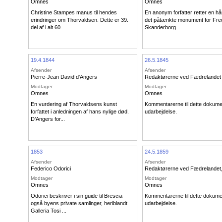
Omnes
Omnes
Christine Stampes manus til hendes
En anonym forfatter retter en hår
erindringer om Thorvaldsen. Dette er 39.
det påtænkte monument for Fred
del af i alt 60.
Skanderborg...
19.4.1844
26.5.1845
Afsender
Afsender
Pierre-Jean David d'Angers
Redaktørerne ved Fædrelandet
Modtager
Modtager
Omnes
Omnes
En vurdering af Thorvaldsens kunst
Kommentarerne til dette dokume
forfattet i anledningen af hans nylige død.
udarbejdelse.
D’Angers for...
1853
24.5.1859
Afsender
Afsender
Federico Odorici
Redaktørerne ved Fædrelandet
Modtager
Modtager
Omnes
Omnes
Odorici beskriver i sin guide til Brescia
Kommentarerne til dette dokume
også byens private samlinger, heriblandt
udarbejdelse.
Galleria Tosi ...