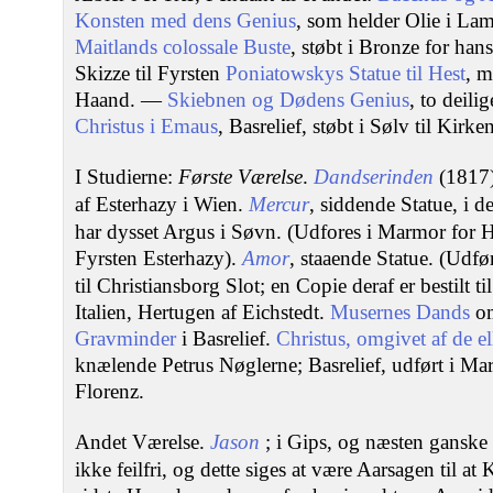
Konsten med dens Genius
, som helder Olie i Lam
Maitlands colossale Buste
, støbt i Bronze for h
Skizze til Fyrsten
Poniatowskys Statue til Hest
, m
Haand. —
Skiebnen og Dødens Genius
, to deili
Christus i Emaus
, Basrelief, støbt i Sølv til Kirk
I Studierne:
Første Værelse
.
Dandserinden
(1817)
af Esterhazy i Wien.
Mercur
, siddende Statue, i 
har dysset Argus i Søvn. (Udfores i Marmor for 
Fyrsten Esterhazy).
Amor
, staaende Statue. (Udfør
til Christiansborg Slot; en Copie deraf er bestilt t
Italien, Hertugen af Eichstedt.
Musernes Dands
om
Gravminder
i Basrelief.
Christus, omgivet af de e
knælende Petrus Nøglerne; Basrelief, udført i Mar
Florenz.
Andet Værelse.
Jason
; i Gips, og næsten ganske 
ikke feilfri, og dette siges at være Aarsagen til a