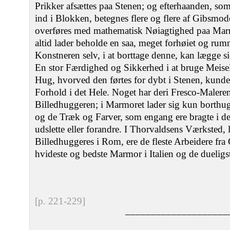
Prikker afsættes paa Stenen; og efterhaanden, so
ind i Blokken, betegnes flere og flere af Gibsmod
overføres med mathematisk Nøiagtighed paa Ma
altid lader beholde en saa, meget forhøiet og rum
Konstneren selv, i at borttage denne, kan lægge s
En stor Færdighed og Sikkerhed i at bruge Meisel
Hug, hvorved den førtes for dybt i Stenen, kunde
Forhold i det Hele. Noget har deri Fresco-Maleren
Billedhuggeren; i Marmoret lader sig kun borthugg
og de Træk og Farver, som engang ere bragte i de
udslette eller forandre. I Thorvaldsens Værksted, 
Billedhuggeres i Rom, ere de fleste Arbeidere fra 
hvideste og bedste Marmor i Italien og de dueligst
[p. 221-229]
––––––––––––––––––––