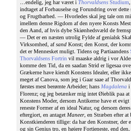
…endelig, jeg har været i
Thorvaldsens
Studium
indtaget af Forbauselse og Forundring over dette 
og Frugtbarhed. — Hvorledes skal jeg tale om mi
imellem denne Rigdom af den nyere Konsts Mester
den Aand, af hvis dybe Skiønhedsvæld de fremspr
— Det er en næsten utrolig Fylde af genialsk Skab
Virksomhed, af
sand
Konst; den Konst, der komm
det er Mennesket muligt. Tidens og Partiaandens
Thorvaldsens Fortrin
vil maaske aldrig i vor Alder
komme den Tid, da en saadan Strid er ligesaa ove
Grækerne have kiendt Konstens Idealer, eller ikke
meget af Canova, som jeg i Gaar saae af Thorvald
førstes mest berømte Arbeider; hans
Magdalena
i
Florenz; og jeg betænker mig intet Øieblik paa at
Konstens Moder, dersom Antikerne have et evigt
reneste Former af en ideal Natur, og dersom dere
eftergiort, en antaget
Maneer
, en Stræben efter a
Konstkienderen tillige: da har den Konstner, der 
og sin Genius tro, en høiere Fortieneste, end den,