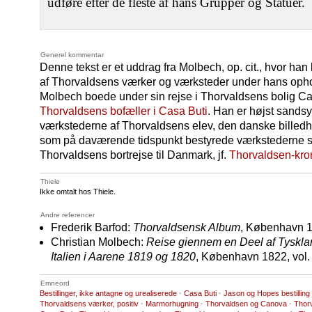
udføre efter de fleste af hans Grupper og Statuer.
Generel kommentar
Denne tekst er et uddrag fra Molbech, op. cit., hvor han
af Thorvaldsens værker og værksteder under hans oph
Molbech boede under sin rejse i Thorvaldsens bolig Casa
Thorvaldsens bofæller i Casa Buti
. Han er højst sandsyn
værkstederne af Thorvaldsens elev, den danske billed
som på daværende tidspunkt bestyrede værkstederne
Thorvaldsens bortrejse til Danmark, jf.
Thorvaldsen-kro
Thiele
Ikke omtalt hos Thiele.
Andre referencer
Frederik Barfod:
Thorvaldsensk Album
, København 18
Christian Molbech:
Reise giennem en Deel af Tyskla
Italien i Aarene 1819 og 1820
, København 1822, vol.
Emneord
Bestillinger, ikke antagne og urealiserede
·
Casa Buti
·
Jason og Hopes bestilling
Thorvaldsens værker, positiv
·
Marmorhugning
·
Thorvaldsen og Canova
·
Thorv