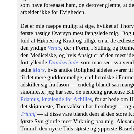
som have foregaaet ham, og derover glemte, at de
arbeider ikke for Evigheden.
Det er mig næppe muligt at sige, hvilket af Thor
første hastige Oversyn mest fængslede mig. Dog tr
fuld af Høihed og Kraft og tillige en af de ædles
den yndige
Venus
, der i Form, i Stilling og Renh
den Mediceiske, og hvis Ansigt er af den mest id
fortryllende
Dandserinde
, som man seer svævend
ædle
Mars
, hvis antike Rolighed aldeles svarer t
til det mere guddommelige, end heroiske i Forme
adskiller sig fra Jason — endelig blandt saa mange 
skiønneste, jeg har seet, de uendelig gracieuse Bi
Priamus, knælende for Achilles
, for at bede om 
det skiønneste, Thorvaldsen har frembragt — og 
Triumf
— at disse vare blandt dem af den store K
første Syn giorde mest Virkning paa mig. Alexa
Triumf, den nyere Tids største og ypperste Basrel