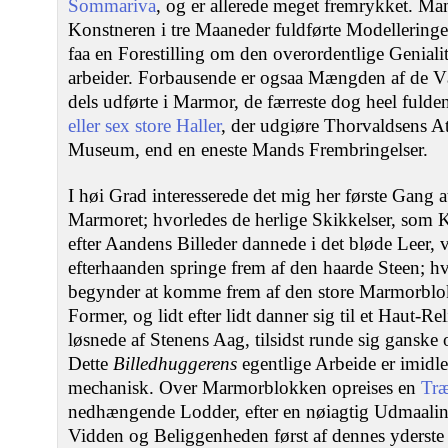
Sommariva
, og er allerede meget fremrykket. Ma
Konstneren i tre Maaneder fuldførte Modelleringen
faa en Forestilling om den overordentlige Genial
arbeider. Forbausende er ogsaa Mængden af de Vær
dels udførte i Marmor, de færreste dog heel fuld
eller sex store Haller
, der udgiøre Thorvaldsens Att
Museum, end en eneste Mands Frembringelser.
I høi Grad interesserede det mig her første Gang a
Marmoret; hvorledes de herlige Skikkelser, som
efter Aandens Billeder dannede i det bløde Leer, 
efterhaanden springe frem af den haarde Steen; hv
begynder at komme frem af den store Marmorblok 
Former, og lidt efter lidt danner sig til et Haut-Rel
løsnede af Stenens Aag, tilsidst runde sig gansk
Dette
Billedhuggerens
egentlige Arbeide er imidle
mechanisk. Over Marmorblokken opreises en
Træ
nedhængende Lodder, efter en nøiagtig Udmaalin
Vidden og Beliggenheden først af dennes yderste