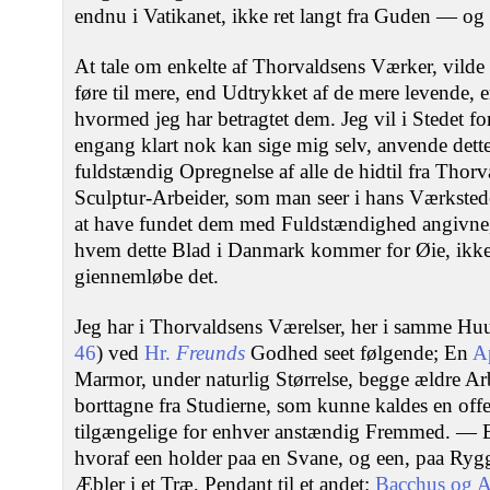
endnu i Vatikanet, ikke ret langt fra Guden — og 
At tale om enkelte af Thorvaldsens Værker, vilde 
føre til mere, end Udtrykket af de mere levende, e
hvormed jeg har betragtet dem. Jeg vil i Stedet for
engang klart nok kan sige mig selv, anvende dette
fuldstændig Opregnelse af alle de hidtil fra Tho
Sculptur-Arbeider, som man seer i hans Værksted
at have fundet dem med Fuldstændighed angivne, 
hvem dette Blad i Danmark kommer for Øie, ikke 
giennemløbe det.
Jeg har i Thorvaldsens Værelser, her i samme Huu
46
) ved
Hr.
Freunds
Godhed seet følgende; En
A
Marmor, under naturlig Størrelse, begge ældre Ar
borttagne fra Studierne, som kunne kaldes en offen
tilgængelige for enhver anstændig Fremmed. — Et 
hvoraf een holder paa en Svane, og een, paa Rygg
Æbler i et Træ, Pendant til et andet:
Bacchus og 