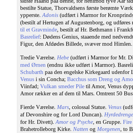
sidste Haand paa denne, for henimod tyve Aar s
bestilte Statue, Thorvaldsens første berømte Værk
ypperste.
Adonis
(udført i Marmor for Kronprinds
(bestilt af Hertugen af Augustenborg, og udføres
til et Gravminde
, bestilt af Hr. Bethmann i Frank
Basrelief
: Dødens Genius, staaende med nedvendt
Figur, den Afdødes Billede, svæver mod Himlen.
Tredie Værelse.
Hebe
(udført i Marmor for Mr. Di
med Ørnen
(endnu ikke udført i Marmor). Basrelie
Schubarth
paa den engelske Kirkegaard udenfor Li
Venus
i sin Concha;
Bacchus som Dreng og Amo
Viinfad;
Vulkan smeder Pile
til Amor, Venus dypp
Amor rækker en af dem til Mars. Omtrent 50 Buster
Fierde Værelse.
Mars
, colossal Statue.
Venus
(udf
af Devonshire og for Lord Duncan).
Hyrdedreng
for Hr. Divett).
Amor og Psyche
, en Gruppe.
Fire
Brahetrolleborg Kirke.
Natten
og
Morgenen
, to B