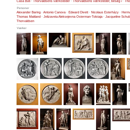
Casa Buti
·
Thorvaldsens værksteder
·
Thorvaldsens værksteder, besøg i
·
Tho
Personer
Alexander Baring
·
Antonio Canova
·
Edward Divett
·
Nicolaus Esterházy
·
Herma
Thomas Maitland
·
Jelizaveta Aleksejevna Osterman-Tolstaja
·
Jacqueline Schub
Thorvaldsen
Værker