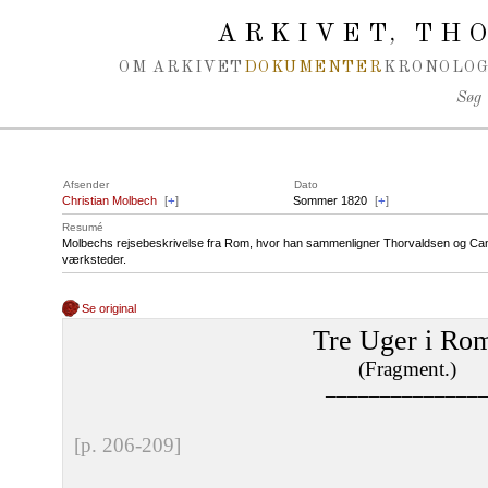
Spring navigation over
ARKIVET
THO
,
OM ARKIVET
DOKUMENTER
KRONOLOG
Søg
Afsender
Dato
Christian Molbech
[
+
]
Sommer 1820
[
+
]
Resumé
Molbechs rejsebeskrivelse fra Rom, hvor han sammenligner Thorvaldsen og Ca
værksteder.
Se original
Tre Uger i Ro
(Fragment.)
––––––––––––––
[p. 206-209]