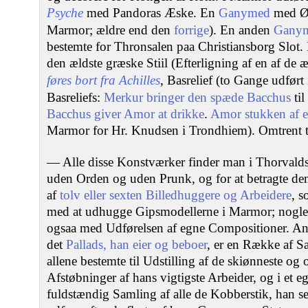
Psyche
med Pandoras Æske. En
Ganymed
med Ør
Marmor; ældre end den
forrige
). En anden
Gany
bestemte for Thronsalen paa Christiansborg Slot.
den ældste græske Stiil (Efterligning af en af de 
føres bort fra Achilles
, Basrelief (to Gange udført
Basreliefs:
Merkur bringer den spæde Bacchus
ti
Bacchus giver Amor at drikke
.
Amor stukken af 
Marmor for Hr. Knudsen i Trondhiem). Omtrent t
— Alle disse Konstværker finder man i Thorvalds
uden Orden og uden Prunk, og for at betragte dem
af
tolv eller sexten Billedhuggere og Arbeidere
, s
med at udhugge Gipsmodellerne i Marmor; nogle
ogsaa med Udførelsen af egne Compositioner. And
det
Pallads, han eier og beboer
, er en Række af Sa
allene bestemte til Udstilling af de skiønneste og
Afstøbninger af hans vigtigste Arbeider, og i et 
fuldstændig Samling af alle de Kobberstik, han sel