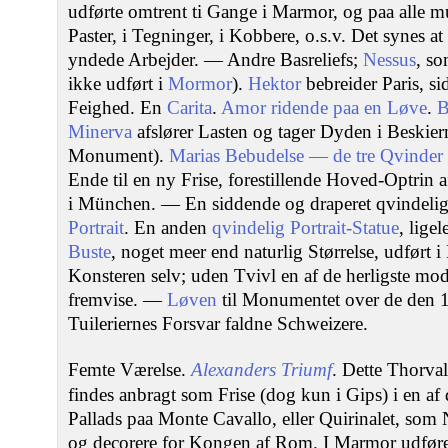
udførte omtrent ti Gange i Marmor, og paa alle m
Paster, i Tegninger, i Kobbere, o.s.v. Det synes a
yndede Arbejder. — Andre Basreliefs;
Nessus
, so
ikke udført i
Mormor
).
Hektor
bebreider Paris, s
Feighed. En
Carita
.
Amor ridende paa en Løve
.
B
Minerva
afslører Lasten og tager Dyden i Beskier
Monument).
Marias Bebudelse — de tre Qvinder
Ende til en ny Frise, forestillende Hoved-Optrin a
i München. — En siddende og draperet qvindelig
Portrait
. En anden
qvindelig Portrait-Statue
, lige
Buste
, noget meer end naturlig Størrelse, udført 
Konsteren selv; uden Tvivl en af de herligste mode
fremvise. —
Løven
til Monumentet over de den 
Tuileriernes Forsvar faldne Schweizere.
Femte Værelse.
Alexanders Triumf
. Dette Thorval
findes anbragt som Frise (dog kun i Gips) i en af 
Pallads paa Monte Cavallo, eller Quirinalet, som 
og decorere for Kongen af Rom. I Marmor udføre