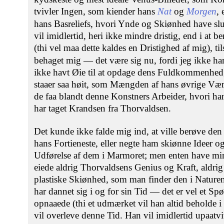
tvivler Ingen, som kiender hans
Nat
og
Morgen
, 
hans Basreliefs, hvori Ynde og Skiønhed have slu
vil imidlertid, heri ikke mindre dristig, end i a
(thi vel maa dette kaldes en Dristighed af mig), til
behaget mig — det være sig nu, fordi jeg ikke ha
ikke havt Øie til at opdage dens Fuldkommenhed, 
staaer saa høit, som Mængden af hans øvrige Væ
de faa blandt denne Konstners Arbeider, hvori han
har taget Krandsen fra Thorvaldsen.
Det kunde ikke falde mig ind, at ville berøve den 
hans Fortieneste, eller negte ham skiønne Ideer o
Udførelse af dem i Marmoret; men enten have min
eiede aldrig Thorvaldsens Genius og Kraft, aldri
plastiske Skiønhed, som man finder den i Nature
har dannet sig i og for sin Tid — det er vel et S
opnaaede (thi et udmærket vil han altid beholde 
vil overleve denne Tid. Han vil imidlertid upaatv