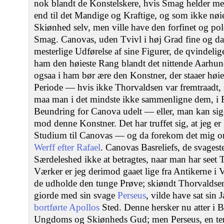
nok blandt de Konstelskere, hvis Smag helder mere 
end til det Mandige og Kraftige, og som ikke nøi
Skiønhed selv, men ville have den forfinet og pole
Smag. Canovas, uden Tvivl i høj Grad fine og 
mesterlige Udførelse af sine Figurer, de qvindelige
ham den høieste Rang blandt det nittende Aarhun
ogsaa i ham bør ære den Konstner, der staaer høi
Periode — hvis ikke Thorvaldsen var fremtraadt, 
maa man i det mindste ikke sammenligne dem, i F
Beundring for Canova udelt — eller, man kan sige
mod denne Konstner. Det har truffet sig, at jeg er
Studium til Canovas — og da forekom det mig o
Werff efter Rafael
. Canovas Basreliefs, de svageste 
Særdeleshed ikke at betragtes, naar man har seet 
Værker er jeg derimod gaaet lige fra Antikerne i V
de udholde den tunge Prøve; skiøndt Thorvaldse
giorde med sin svage
Perseus
, vilde have sat sin 
bortførte Apollos
Sted. Denne hersker nu atter i 
Ungdoms og Skiønheds Gud; men Perseus, en tem