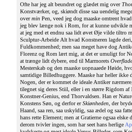
Ofte har jeg alt beundret og glædet mig over
Thor
Konstværker, og, skiøndt disse saa uendelig mege
over
min
Pen, veed jeg dog maaske omtrent hvad 
jeg blev længe nok i Rom, for at kunne udvikle mi
at jeg med et endnu saa lidt øvet Øje vilde tiltro mi
Sculptur-Arbeide Alt hvad Konstneren lagde deri, 
Fuldkommenhed; men saa meget have dog Antikern
Florenz og Rom lært mig, at det er umuligt for No
at trænge lidt dybere, end til Marmorets
Overflad
Mesterskab og den maaske uopnaaede Høide, hvor
samtidige Billedhuggere. Maaske har heller ikke 
Nogen, der er kommet de ideale Antiker nærmere, 
tilegnet sig deres Stiil, eller i en større Rigdom a
Konstner-Genius, end Thorvaldsen. Han er Natur
Konstens Søn, og derfor er
Skiønheden
, der bry
Haand, saa ren, saa uskyldig, saa ædel og saa fatte
hans rette Element; men at Gratierne ogsaa elsk
derom tvivler ingen, som har seet hans herlige
Ap
kydskeste og mest ideale Venus-Billeder, som K