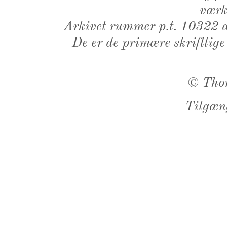
værk,
Arkivet rummer p.t. 10322 d
De er de primære skriftlige
©
Tho
Tilgæn