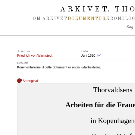
Spring navigation over
ARKIVET
THO
,
OM ARKIVET
DOKUMENTER
KRONOLOG
Søg
Afsender
Dato
Friedrich von Warnstedt
Juni 1820
[
+
]
Resumé
Kommentarerne til dette dokument er under udarbejdelse.
Se original
Thorvaldsens
Arbeiten für die Frau
in Kopenhagen