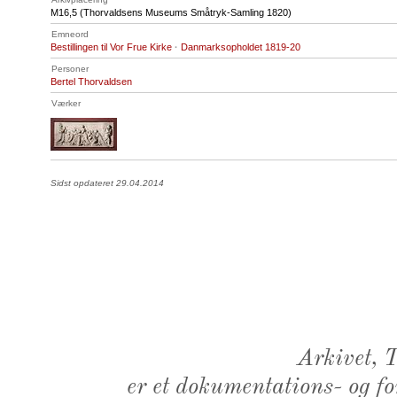
M16
,5 (Thorvaldsens Museums Småtryk-Samling 1820)
Emneord
Bestillingen til Vor Frue Kirke
·
Danmarksopholdet 1819-20
Personer
Bertel Thorvaldsen
Værker
Sidst opdateret 29.04.2014
Arkivet,
er et dokumentations- og f