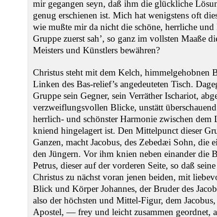
mir gegangen seyn, daß ihm die glückliche Lösu
genug erschienen ist. Mich hat wenigstens oft die
wie mußte mir da nicht die schöne, herrliche und 
Gruppe zuerst sah’, so ganz im vollsten Maaße di
Meisters und Künstlers bewähren?
Christus steht mit dem Kelch, himmelgehobnen Bl
Linken des Bas-relief’s angedeuteten Tisch. Dageg
Gruppe sein Gegner, sein Verräther Ischariot, abge
verzweiflungsvollen Blicke, unstätt überschauend
herrlich- und schönster Harmonie zwischen dem
kniend hingelagert ist. Den Mittelpunct dieser G
Ganzen, macht Jacobus, des Zebedæi Sohn, die ei
den Jüngern. Vor ihm knien neben einander die
Petrus, dieser auf der vorderen Seite, so daß seine
Christus zu nächst voran jenen beiden, mit lieb
Blick und Körper Johannes, der Bruder des Jacob
also der höchsten und Mittel-Figur, dem Jacobus,
Apostel, — frey und leicht zusammen geordnet, 