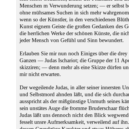
Menschen m Verwunderung setzen; — er selbst bewu
ohne mühsames Suchen in sich mehr wahrgenomme
wenn so der Künstler, in den verschiedenen Blüth
Kunst eignem Geiste die großen Gedanken des Gen
die herrlichen Werke der schönen Künste, die nich
jeder Mensch von Gefühl und Sinn bewundert.
Erlauben Sie mir nun noch Einiges über die drey
Ganzen — Judas Ischariot; die Gruppe der 11 Ap
skizziren; — denn mehr als eine Skizze dürfen u
mir nicht erwarten.
Der wegeilende Judas, in aller seiner innersten U
und Selbstmord ahnden läßt, und die sich durcha
ausspricht als der mißgünstige Unmuth seines 
sein unstätes Auge die fromme Bruderschaar flüch
Judas läßt uns dennoch nicht den Blick wegwende
fesselt unsre Aufmerksamkeit, verweilend auf ihn
dessen Grundzüge Karakter und etwas Höheres ah