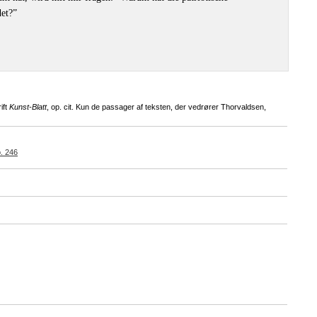
det?”
ift
Kunst-Blatt
, op. cit. Kun de passager af teksten, der vedrører Thorvaldsen,
. 246