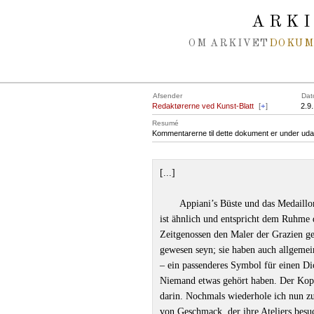
Spring navigation over
ARK
OM ARKIVET
DOKU
Afsender
Dat
Redaktørerne ved Kunst-Blatt
[
+
]
2.9
Resumé
Kommentarerne til dette dokument er under uda
[...]
Appiani’s Büste und das Medaillo
ist ähnlich und entspricht dem Ruhme 
Zeitgenossen den Maler der Grazien ge
gewesen seyn; sie haben auch allgemein
– ein passenderes Symbol für einen Di
Niemand etwas gehört haben. Der Kopf
darin. Nochmals wiederhole ich nun z
von Geschmack, der ihre Ateliers besuc