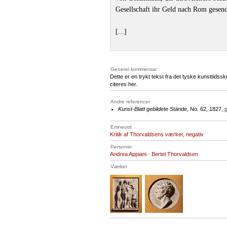
Gesellschaft ihr Geld nach Rom gesen
[...]
Generel kommentar
Dette er en trykt tekst fra det tyske kunsttidsskr
citeres her.
Andre referencer
Kunst-Blatt gebildete Stände
, No. 62, 1827,
p
Emneord
Kritik af Thorvaldsens værker, negativ
Personer
Andrea Appiani
·
Bertel Thorvaldsen
Værker