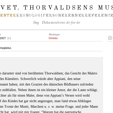
IVET
THORVALDSENS MU
,
MENTER
KRONOLOGI
PERSONER
EMNER
REFERENCE
Søg
Dokumenterne år for år
o
Modtager
.1827
[
+
]
Omnes
rbejdelse.
n darunter sind von berühmten Thorwaldsen; das Gesicht des Malers
des Künstlers. Schwerlich würde aber Appiani, den seine
nannt haben, mit den Grazien des dänischen Bildhauers zufrieden
 mißfallen. Neben ihnen ist ein kleiner Amor, der die Laute schlägt,
chter als für einen Maler, denn von Appiani’s Versen wird wohl
 des Kindes hat gar nicht angezogen, man fand etwas Altkluges
um Troste der Monti, Marchesi u. s. w. meine Frage, und jeder Mann
ht hat, wird mit mir fragen: “Warum hat die patriotische