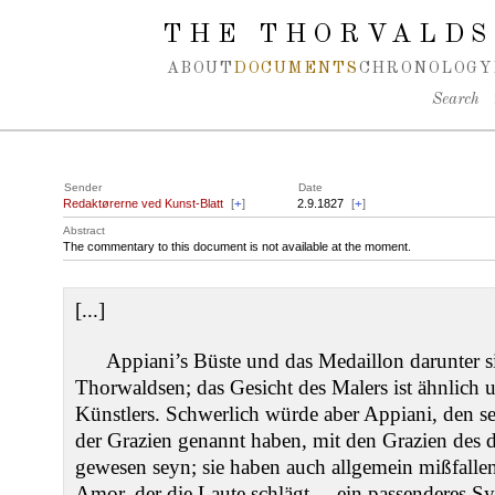
Spring navigation over
THE THORVALDS
ABOUT
DOCUMENTS
CHRONOLOGY
Search
Sender
Date
Redaktørerne ved Kunst-Blatt
[
+
]
2.9.1827
[
+
]
Abstract
The commentary to this document is not available at the moment.
[...]
Appiani’s Büste und das Medaillon darunter 
Thorwaldsen; das Gesicht des Malers ist ähnlich
Künstlers. Schwerlich würde aber Appiani, den s
der Grazien genannt haben, mit den Grazien des 
gewesen seyn; sie haben auch allgemein mißfallen
Amor, der die Laute schlägt, – ein passenderes Sy