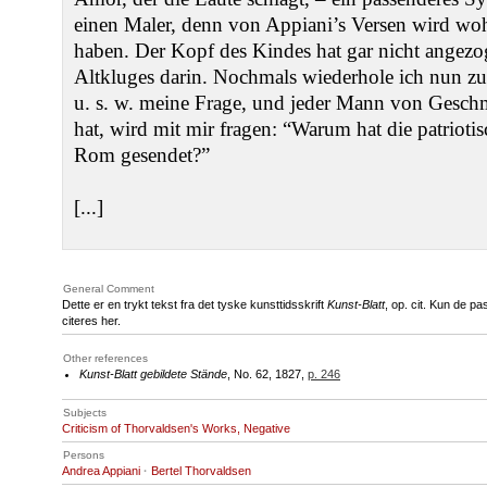
einen Maler, denn von Appiani’s Versen wird wo
haben. Der Kopf des Kindes hat gar nicht angez
Altkluges darin. Nochmals wiederhole ich nun z
u. s. w. meine Frage, und jeder Mann von Geschma
hat, wird mit mir fragen: “Warum hat die patriotis
Rom gesendet?”
[...]
General Comment
Dette er en trykt tekst fra det tyske kunsttidsskrift
Kunst-Blatt
, op. cit. Kun de p
citeres her.
Other references
Kunst-Blatt gebildete Stände
, No. 62, 1827,
p. 246
Subjects
Criticism of Thorvaldsen's Works, Negative
Persons
Andrea Appiani
·
Bertel Thorvaldsen