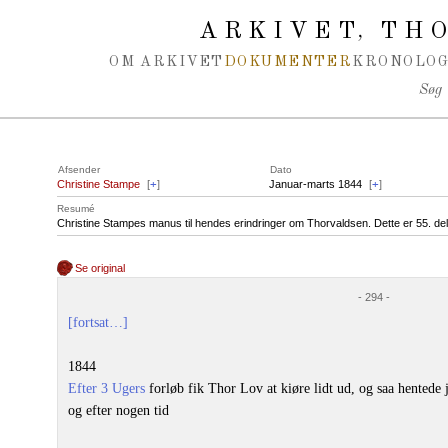
Spring navigation over
ARKIVET
THO
,
OM ARKIVET
DOKUMENTER
KRONOLOG
Søg
Afsender
Dato
Christine Stampe
[
+
]
Januar-marts 1844
[
+
]
Resumé
Christine Stampes manus til hendes erindringer om Thorvaldsen. Dette er 55. del a
Se original
- 294 -
[fortsat…]
1844
Efter 3 Ugers
forløb fik Thor Lov at kiøre lidt ud, og saa hentede
og efter nogen tid