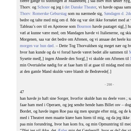
fleere gange til slutningen af Maaneden[.] saa Blev min søster Syg
Thorv. og
Schouv
og jeg i
det Danske Theater
, vi havde ogsaa s
Thorv: Romerske Geburstag
som nu nærmede sig,
Søndagen d. 2d
bedre og talte med mig om d. 8de og var slet ikke fornøiet med at
Tableau’s osv til en Apoteose som
Bournon
havde paataget sig[,] h
væl at kunne være med; om Mandagen havde vi Italienerne, og ski
Morgenen, saa var det bedre om Aftenen, og vi ansaae det heele k
morgen var hun død
. ‒ Dette Tog Thorvaldsen sig meget nær og hv
hvor han kunde og da vi forud havde været bedet alle sammen til
M
Sysette med[,] ingen Ahnede den Sorg[,] vi skulde om Aftenen til
min Overtalelse nødig for at faae ham til at gaae til midag med mi
at den gamle Mand skulde være blandt de Bedrøvede[.]
- 298 -
47
han havde jo haft sine Sorger, hvorfor skulde han nu deele vore.; s
faae ham med i Operaen, og jeg sendte hende hans Billet osv ‒ dog
Bordet, og havde ingen Roe paa sig men spurgte efter mig, og de
med i Theatret men maatte kiøre ham hiem til mig, og da jeg ikke 
paa min forundring, hvor han kom fra, og min Opmuntring til med
“]Nei jeg vil ikke, det
Ægler
mig det Gøglespill, hvor er de? der vil