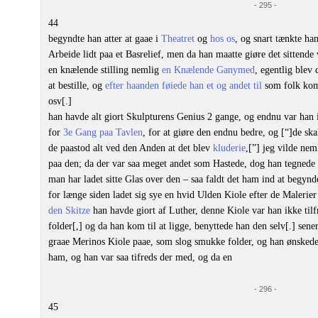
- 295 -
44
begyndte han atter at gaae i
Theatret
og
hos os
, og snart tænkte ha
Arbeide lidt paa et Basrelief, men da han maatte giøre det sittende
en knælende stilling nemlig
en Knælende Ganymed
, egentlig blev
at bestille, og
efter haanden føiede han et og andet til
som folk kom
osv[.]
han havde alt giort Skulpturens Genius 2 gange, og endnu var han
for
3e Gang paa Tavlen
, for at giøre den endnu bedre, og [“]de ska
de paastod alt ved den Anden at det blev
kluderie
,[”] jeg vilde ne
paa den; da der var saa meget andet som Hastede, dog han tegnede 
man har ladet sitte Glas over den ‒ saa faldt det ham ind at begyn
for længe siden ladet sig sye en hvid Ulden Kiole efter de Malerie
den Skitze
han havde giort af Luther, denne Kiole var han ikke til
folder[,] og da han kom til at ligge, benyttede han den selv[.] sen
graae Merinos Kiole paae, som slog smukke folder, og han ønskede
ham, og han var saa tifreds der med, og da en
- 296 -
45