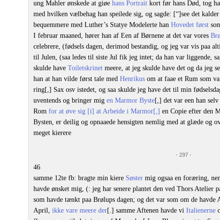
ung Mahler ønskede at giøe
hans Portrait
kort før hans Død, tog h
med hvilken vælbehag han speilede sig, og sagde: [“]see det kalder
bequemmere med Luther’s Statye Modelerte han
Hovedet først
som
I februar maaned, hører han af Een af Børnene at det var vores
Br
celebrere, (fødsels dagen, derimod bestandig, og jeg var vis paa alt
til Julen, (saa ledes til siste Jul fik jeg intet; da han var liggende,
skulde have
Toiletskrinet
meere, at jeg skulde have det og da jeg s
han at han vilde først tale med
Henrikus
om at faae et Rum som var 
ring[,] Sax osv istedet, og saa skulde jeg have det til min fødsels
uventends og bringer mig
en Marmor Byste
[,] det var een han selv
Rom
for at øve sig [i] at Arbeide i Marmor[,]
en Copie efter den 
Bysten, er deilig og opnaaede hensigten nemlig med at glæde og o
meget kierere
- 297 -
46
samme 12te fb: bragte min kiere
Søster
mig ogsaa en foræring, neml
havde ønsket mig, (: jeg har senere plantet den ved Thors Atelier p
som havde tænkt paa Brølups dagen; og det var som om de havde Ah
April,
ikke vare meere der
[.] samme Aftenen havde vi
Italienerne
o