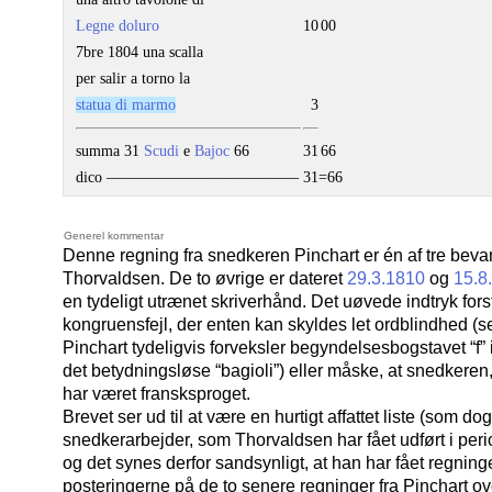
Legne doluro
10
00
7bre 1804 una scalla
per salir a torno la
statua di marmo
3
summa 31
Scudi
e
Bajoc
66
31
66
dico –––––––––––––––––––––––––
31=66
Generel kommentar
Denne regning fra snedkeren Pinchart er én af tre bevar
Thorvaldsen. De to øvrige er dateret
29.3.1810
og
15.8
en tydeligt utrænet skriverhånd. Det uøvede indtryk fors
kongruensfejl, der enten kan skyldes let ordblindhed (
Pinchart tydeligvis forveksler begyndelsesbogstavet “f” i o
det betydningsløse “bagioli”) eller måske, at snedkeren,
har været fransksproget.
Brevet ser ud til at være en hurtigt affattet liste (som d
snedkerarbejder, som Thorvaldsen har fået udført i per
og det synes derfor sandsynligt, at han har fået regnin
posteringerne på de to senere regninger fra Pinchart o