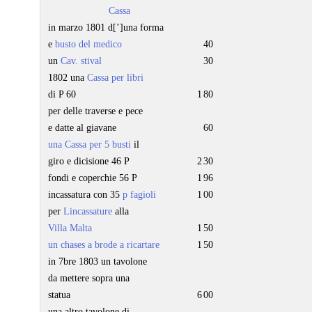
Cassa
in marzo 1801 d[’]una forma
e
busto del medico
40
un
Cav. stival
30
1802 una
Cassa per libri
di P 60
1
80
per delle traverse e pece
e datte al giavane
60
una Cassa per 5 busti
il
giro e dicisione 46 P
2
30
fondi e coperchie 56 P
1
96
incassatura con 35
p
fagioli
1
00
per
Lincassature
alla
Villa Malta
1
50
un chases a brode a ricartare
1
50
in 7bre 1803 un tavolone
da mettere sopra una
statua
6
00
una altro tavolone di