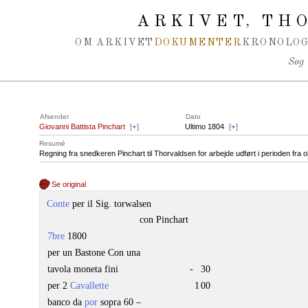
Spring navigation over
ARKIVET
THO
,
OM ARKIVET
DOKUMENTER
KRONOLOG
Søg
Afsender
Dato
Giovanni Battista Pinchart
[
+
]
Ultimo 1804
[
+
]
Resumé
Regning fra snedkeren Pinchart til Thorvaldsen for arbejde udført i perioden fra o
Se original
Conte
per il Sig. torwalsen
con Pinchart
7bre
1800
per un Bastone Con una
tavola moneta fini
-
30
per 2
Cavallette
1
00
banco da
por
sopra 60 –