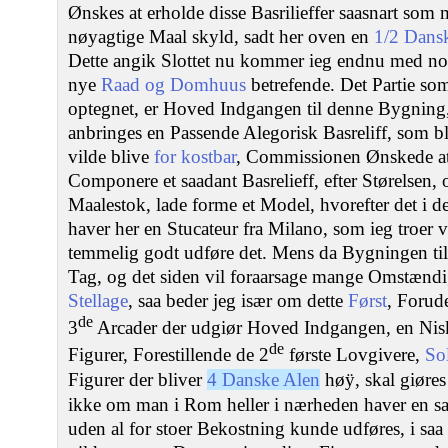
Ønskes at erholde disse Basrilieffer saasnart som 
nøyagtige Maal skyld, sadt her oven en
1/2 Dans
Dette angik Slottet nu kommer ieg endnu med no
nye
Raad og Domhuus
betrefende. Det Partie so
optegnet, er Hoved Indgangen til denne Bygning
anbringes en Passende Alegorisk Basreliff, som bl
vilde blive
for kostbar
, Commissionen Ønskede at 
Componere et saadant Basrelieff, efter Størelsen, 
Maalestok, lade forme et Model, hvorefter det i d
haver her en Stucateur fra Milano, som ieg troer 
temmelig godt udføre det. Mens da Bygningen t
Tag, og det siden vil foraarsage mange Omstændi
Stellage
, saa beder jeg især om dette
Først
, Forude
de
3
Arcader der udgiør Hoved Indgangen, en Nisk
de
Figurer, Forestillende de 2
første Lovgivere,
So
Figurer der bliver
4 Danske Alen
høÿ, skal giøres
ikke om man i Rom heller i nærheden haver en sa
uden al for stoer Bekostning kunde udføres, i sa