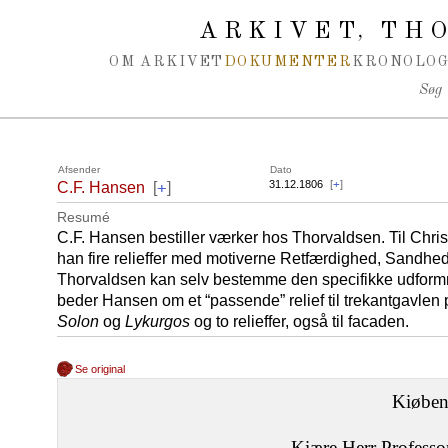
Spring navigation over
ARKIVET
THO
,
OM ARKIVET
DOKUMENTER
KRONOLOG
Søg
Afsender
Dato
+
31.12.1806
[
+
]
C.F. Hansen
[
]
Resumé
C.F. Hansen bestiller værker hos Thorvaldsen. Til Chri
han fire relieffer med motiverne Retfærdighed, Sandhed
Thorvaldsen kan selv bestemme den specifikke udform
beder Hansen om et “passende” relief til trekantgavlen 
Solon
og
Lykurgos
og to relieffer, også til facaden.
Se original
Kiøben
Kiære Herr Professo