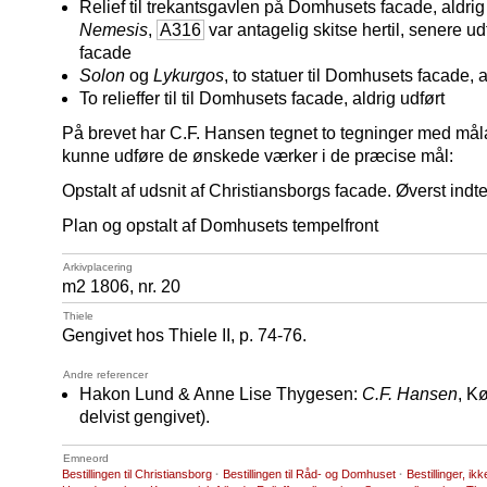
Relief til trekantsgavlen på Domhusets facade, aldri
Nemesis
,
A316
var antagelig skitse hertil, senere ud
facade
Solon
og
Lykurgos
, to statuer til Domhusets facade, a
To relieffer til til Domhusets facade, aldrig udført
På brevet har C.F. Hansen tegnet to tegninger med mål
kunne udføre de ønskede værker i de præcise mål:
Opstalt af udsnit af Christiansborgs facade. Øverst indte
Plan og opstalt af Domhusets tempelfront
Arkivplacering
m2 1806, nr. 20
Thiele
Gengivet hos Thiele II, p. 74-76.
Andre referencer
Hakon Lund & Anne Lise Thygesen:
C.F. Hansen
, K
delvist gengivet).
Emneord
Bestillingen til Christiansborg
·
Bestillingen til Råd- og Domhuset
·
Bestillinger, i