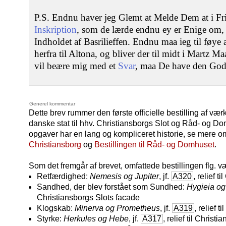
P.S. Endnu haver jeg Glemt at Melde Dem at i Fr
Inskription
, som de lærde endnu ey er Enige om, 
Indholdet af Basrilieffen. Endnu maa ieg til føye 
herfra til Altona, og bliver der til midt i Martz Ma
vil beære mig med et
Svar
, maa De have den Godh
Generel kommentar
Dette brev rummer den første officielle bestilling af væ
danske stat til hhv. Christiansborgs Slot og Råd- og 
opgaver har en lang og kompliceret historie, se mere 
Christiansborg
og
Bestillingen til Råd- og Domhuset
.
Som det fremgår af brevet, omfattede bestillingen flg. v
Retfærdighed:
Nemesis og Jupiter
, jf.
A320
, relief 
Sandhed, der blev forstået som Sundhed:
Hygieia o
Christiansborgs Slots facade
Klogskab:
Minerva og Prometheus
, jf.
A319
, relief 
Styrke:
Herkules og Hebe
, jf.
A317
, relief til Christ