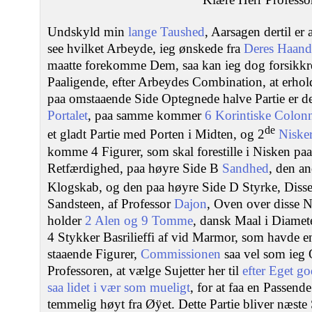
Undskyld min
lange Taushed
, Aarsagen dertil er 
see hvilket Arbeyde, ieg ønskede fra
Deres Haand
maatte forekomme Dem, saa kan ieg dog forsikkre
Paaligende, efter Arbeydes Combination, at erhol
paa omstaaende Side Optegnede halve Partie er d
Portalet
, paa samme kommer
6 Korintiske Colon
de
et gladt Partie med Porten i Midten, og 2
Niske
komme 4 Figurer, som skal forestille i Nisken pa
Retfærdighed, paa høyre Side B
Sandhed
, den an
Klogskab, og den paa høyre Side D Styrke, Disse
Sandsteen, af Professor
Dajon
, Oven over disse N
holder
2 Alen og 9 Tomme
, dansk Maal i Diamete
4 Stykker Basrilieffi af vid Marmor, som havde e
staaende Figurer,
Commissionen
saa vel som ieg O
Professoren, at vælge Sujetter her til
efter Eget g
saa lidet i vær som mueligt
, for at faa en Passen
temmelig høyt fra Øÿet. Dette Partie bliver næst