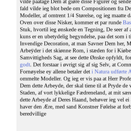
vilde paatage Dem at giøre disse Figurer og sen
fald vilde ieg blot bede om Compositionen fra De
Modeller, af omtrent 1/4 Størelse, og ieg maatte d
Oven over disse Nisker, kommer et par runde
Basr
Stuk, hvortil ieg ønskede en Tegning, De seer af a
kuns er en ubetydelig begyndelse, paa det som i ti
Invendige Decoration, at man Savner Dem her, M
Arbeÿder i det skiønne Rom, i stæden for i Kiøbe
Samvittigheds Sag, at see dette Ønske opfyldt, f
godt
. Det forstaar i øvrigt sig af sig Selv, at 
Fornøyelse ey allene betaler det
i Natura udførte
ommelte Modeller. Og ieg er vis paa at Herr Pro
Dem dette Arbeyde, der skal tiene til at Pryde de
Staden, af vort lykkelige Fædreneland, at mit sæ
dette Arbeyde af Deres Haand, behøver ieg vel ei a
haver den Ære, med sand Konstner Følelse at for
beredvillige