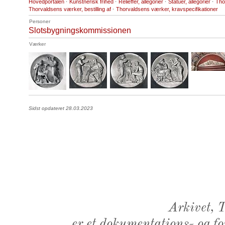
Hovedportalen
·
Kunstnerisk frihed
·
Relieffer, allegorier
·
Statuer, allegorier
·
Tho
Thorvaldsens værker, bestilling af
·
Thorvaldsens værker, kravspecifikationer
Personer
Slotsbygningskommissionen
Værker
Sidst opdateret 28.03.2023
Arkivet,
er et dokumentations- og f