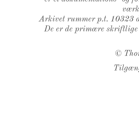
værk,
Arkivet rummer p.t. 10323 d
De er de primære skriftlige
©
Tho
Tilgæn