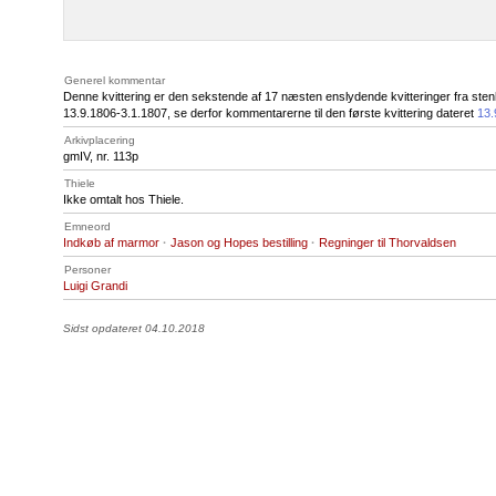
Generel kommentar
Denne kvittering er den sekstende af 17 næsten enslydende kvitteringer fra stenh
13.9.1806-3.1.1807, se derfor kommentarerne til den første kvittering dateret
13.
Arkivplacering
gmIV, nr. 113p
Thiele
Ikke omtalt hos Thiele.
Emneord
Indkøb af marmor
·
Jason og Hopes bestilling
·
Regninger til Thorvaldsen
Personer
Luigi Grandi
Sidst opdateret 04.10.2018