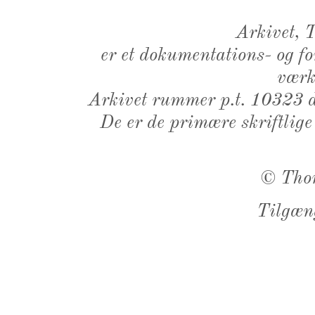
Arkivet,
er et dokumentations- og f
værk,
Arkivet rummer p.t. 10323 d
De er de primære skriftlige
©
Tho
Tilgæn