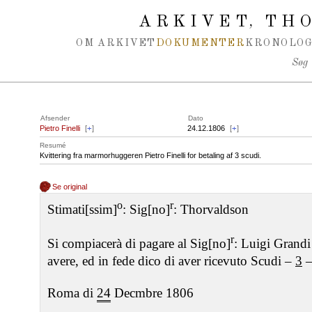
Spring navigation over
ARKIVET
THO
,
OM ARKIVET
DOKUMENTER
KRONOLOG
Søg
Afsender
Dato
Pietro Finelli
[
+
]
24.12.1806
[
+
]
Resumé
Kvittering fra marmorhuggeren Pietro Finelli for betaling af 3 scudi.
Se original
o
r
Stimati[ssim]
: Sig[no]
: Thorvaldson
r
Si compiacerà di pagare al Sig[no]
: Luigi Grandi
avere, ed in fede dico di aver ricevuto Scudi –
3
Roma di
24
Decmbre 1806