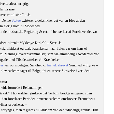
velse altsaa urigtig.
ler Krause
re sat til side.” – Ja.
 – Denne
Statue
existerer aldeles ikke; det var en Idee af den
om aldrig kom til Modenhed
m den toskanske Regiering & cet…” bemærker af Forehavendet var
sen tiltænkt Myklebye Kirke?” – Svar: Ja.
sig tilsidesat og taale Krænkelser naar Talen var om hans el
em: Meningsuoverensstemmelser, som saa almindelig i Academier ved
sagede med Tilsidesættelser el: Krænkelser. –
fer
var oprindeligen: Sandhed c:
læst el: skrevet
Sundhed – Styrke –
ev saaledes taget til Følge; thi en senere Skrivelse hvori den
færd.
re vidt formede i Behandlingen.
 cet:” Thorwaldsen ønskede det Verbum besøge undgaaet i den
 han foreslaaer Perioden omtrent saaledes omskrevet: Prometheus
Minerva besiæler. –
ke forynges, men :/ giøres til Guddom ved den udødeliggiørende Drik.