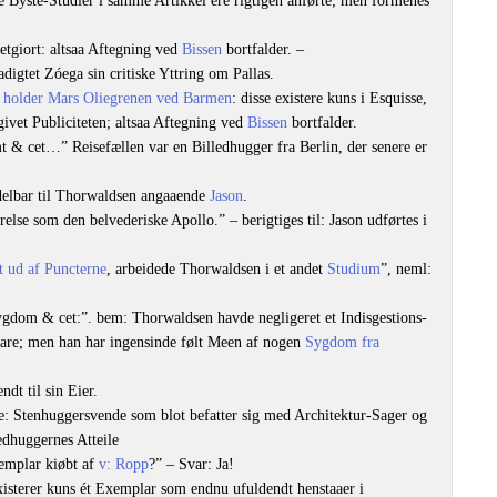
 Byste-Studier i samme Artikkel ere rigtigen anførte; men formenes
etgiort: altsaa Aftegning ved
Bissen
bortfalder. –
igtet Zóega sin critiske Yttring om Pallas.
 holder Mars Oliegrenen ved Barmen
: disse existere kuns i Esquisse,
vet Publiciteten; altsaa Aftegning ved
Bissen
bortfalder.
t & cet…” Reisefællen var en Billedhugger fra Berlin, der senere er
lbar til Thorwaldsen angaaende
Jason
.
else som den belvederiske Apollo.” – berigtiges til: Jason udførtes i
t ud af Puncterne
, arbeidede Thorwaldsen i et andet
Studium
”, neml:
gdom & cet:”. bem: Thorwaldsen havde negligeret et Indisgestions-
 Aare; men han har ingensinde følt Meen af nogen
Sygdom fra
dt til sin Eier.
ke: Stenhuggersvende som blot befatter sig med Architektur-Sager og
dhuggernes Atteile
emplar kiøbt af
v: Ropp
?” – Svar: Ja!
isterer kuns ét Exemplar som endnu ufuldendt henstaaer i