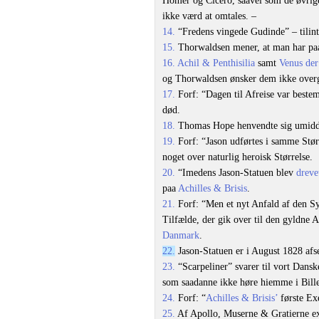
Homer og Cicero, saavel som de øvrige
ikke værd at omtales. –
14.
“Fredens vingede Gudinde” – tilint
15.
Thorwaldsen mener, at man har paad
16.
Achil & Penthisilia
samt
Venus der
og Thorwaldsen ønsker dem ikke overgi
17.
Forf: “Dagen til Afreise var bestem
død.
18.
Thomas Hope henvendte sig umidde
19.
Forf: “Jason udførtes i samme Størr
noget over naturlig heroisk Størrelse.
20.
“Imedens Jason-Statuen blev
dreve
paa
Achilles & Brisis
.
21.
Forf: “Men et nyt Anfald af den Sy
Tilfælde, der gik over til den gyldne
Danmark
.
22.
Jason-Statuen er i August 1828 afsen
23.
“Scarpeliner” svarer til vort Dans
som saadanne ikke høre hiemme i Bille
24.
Forf: “
Achilles & Brisis’
første Ex
25.
Af Apollo, Muserne & Gratierne ex