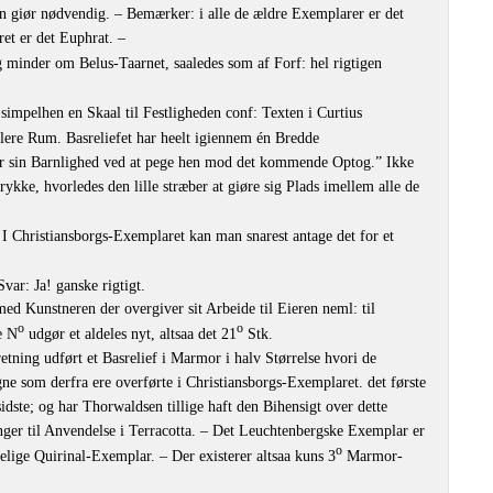
n giør nødvendig. – Bemærker: i alle de ældre Exemplarer er det
et er det Euphrat. –
minder om Belus-Taarnet, saaledes som af Forf: hel rigtigen
 simpelhen en Skaal til Festligheden conf: Texten i Curtius
lere Rum. Basreliefet har heelt igiennem én Bredde
er sin Barnlighed ved at pege hen mod det kommende Optog.” Ikke
trykke, hvorledes den lille stræber at giøre sig Plads imellem alle de
 I Christiansborgs-Exemplaret kan man snarest antage det for et
var: Ja! ganske rigtigt.
ed Kunstneren der overgiver sit Arbeide til Eieren neml: til
o
o
e N
udgør et aldeles nyt, altsaa det 21
Stk.
etning udført et Basrelief i Marmor i halv Størrelse hvori de
ne som derfra ere overførte i Christiansborgs-Exemplaret. det første
sidste; og har Thorwaldsen tillige haft den Bihensigt over dette
ger til Anvendelse i Terracotta. – Det Leuchtenbergske Exemplar er
o
elige Quirinal-Exemplar. – Der existerer altsaa kuns 3
Marmor-