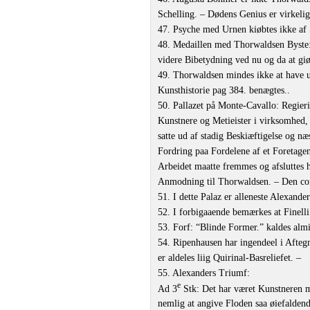
Schelling. – Dødens Genius er virkel
47. Psyche med Urnen kiøbtes ikke af
48. Medaillen med Thorwaldsen Byste: 
videre Bibetydning ved nu og da at giø
49. Thorwaldsen mindes ikke at have 
Kunsthistorie pag 384. benægtes..
50. Pallazet på Monte-Cavallo: Regieri
Kunstnere og Metieister i virksomhed, 
satte ud af stadig Beskiæftigelse og 
Fordring paa Fordelene af et Foretagen
Arbeidet maatte fremmes og afsluttes h
Anmodning til Thorwaldsen. – Den co
51. I dette Palaz er alleneste Alexand
52. I forbigaaende bemærkes at Finell
53. Forf: “Blinde Former.” kaldes alm
54. Ripenhausen har ingendeel i Afteg
er aldeles liig Quirinal-Basreliefet. –
55. Alexanders Triumf:
e
Ad 3
Stk: Det har været Kunstneren ma
nemlig at angive Floden saa øiefalden