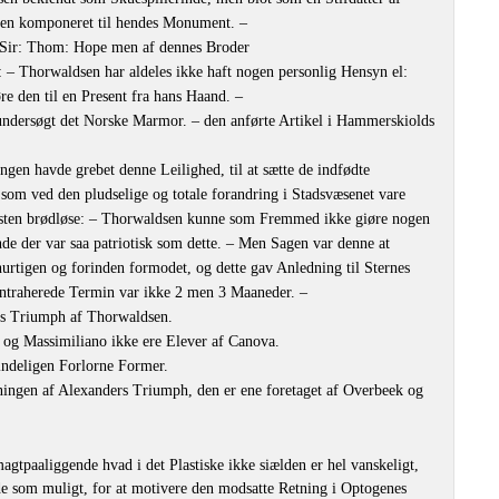
igen komponeret til hendes Monument. –
 Sir: Thom: Hope men af dennes Broder
– Thorwaldsen har aldeles ikke haft nogen personlig Hensyn el:
re den til en Present fra hans Haand. –
undersøgt det Norske Marmor. – den anførte Artikel i Hammerskiolds
ngen havde grebet denne Leilighed, til at sætte de indfødte
som ved den pludselige og totale forandring i Stadsvæsenet vare
næsten brødløse: – Thorwaldsen kunne som Fremmed ikke giøre nogen
de der var saa patriotisk som dette. – Men Sagen var denne at
urtigen og forinden formodet, og dette gav Anledning til Sternes
ntraherede Termin var ikke 2 men 3 Maaneder. –
ers Triumph af Thorwaldsen.
i og Massimiliano ikke ere Elever af Canova.
indeligen Forlorne Former.
ningen af Alexanders Triumph, den er ene foretaget af Overbeek og
gtpaaliggende hvad i det Plastiske ikke siælden er hel vanskeligt,
de som muligt, for at motivere den modsatte Retning i Optogenes