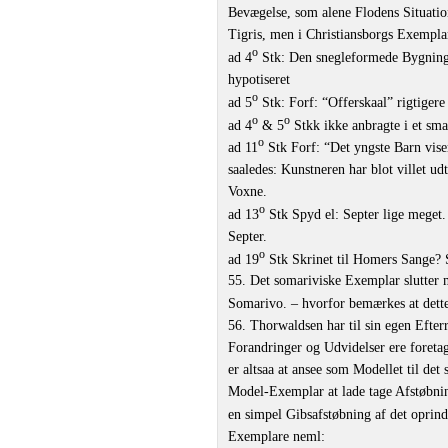
Bevægelse, som alene Flodens Situatio
Tigris, men i Christiansborgs Exemplar
o
ad 4
Stk: Den snegleformede Bygning 
hypotiseret
o
ad 5
Stk: Forf: “Offerskaal” rigtigere
o
o
ad 4
& 5
Stkk ikke anbragte i et sma
o
ad 11
Stk Forf: “Det yngste Barn vis
saaledes: Kunstneren har blot villet ud
Voxne.
o
ad 13
Stk Spyd el: Septer lige meget.
Septer.
o
ad 19
Stk Skrinet til Homers Sange? S
55. Det somariviske Exemplar slutter m
Somarivo. – hvorfor bemærkes at dett
56. Thorwaldsen har til sin egen Efterr
Forandringer og Udvidelser ere foretag
er altsaa at ansee som Modellet til det 
Model-Exemplar at lade tage Afstøbnin
en simpel Gibsafstøbning af det oprind
Exemplare neml: