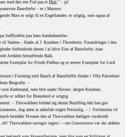
aaer med den ene Fod paa et
Hiul
.” – ja!
ysnævnte Basreliefer – er i Marmor.
ngende Mars er solgt til en Engellænder, er urigtig, som ogsaa af
–
s Indflydelse paa hans Aandsdannelse.
e til Vaaben – Kiøbt af J: Knudsen i Thronheim. Forandringer i den
der forhindrede denne i at blive Eier af Basreliefet; man
hele Artiklen betræffende Balk.
første Exemplar for Prinds Pudbus og et senere Exemplar for Lord
tionen i Forening med Rauch af Basrelieffet fundet i Villa Palombari
hans Biografie. –
e som Kiøbmand, men blot under Navnet: Jørgen Knudsen.
yche er udført for Brøndsted er urigtig.
ment: – Thorwaldsen forbød sig denne Bestilling idet han gav
nstnere, dog uden at anbefale nogen Personlig. – /: Forfatteren vil
 Rauch besidder Preusen den af Thorwaldsen høiligen vurderede
, nb! Thorwaldsen navngav ingen:/ – om Concurrence var der aldeles
n bekiendt som Skuespillerinde, men blot som en Stifdatter af