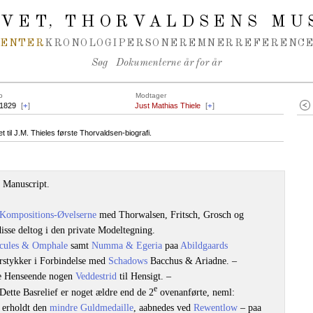
IVET
THORVALDSENS MU
,
MENTER
KRONOLOGI
PERSONER
EMNER
REFERENCE
Søg
Dokumenterne år for år
o
Modtager
.1829
[
+
]
Just Mathias Thiele
[
+
]
til J.M. Thieles første Thorvaldsen-biografi.
i Manuscript.
Kompositions-Øvelserne
med Thorwalsen, Fritsch, Grosch og
disse deltog i den private Modeltegning.
cules & Omphale
samt
Numma & Egeria
paa
Abildgaards
stykker i Forbindelse med
Schadows
Bacchus & Ariadne. –
te Henseende nogen
Veddestrid
til Hensigt. –
e
 Dette Basrelief er noget ældre end de 2
ovenanførte, neml:
 erholdt den
mindre Guldmedaille
, aabnedes ved
Rewentlow
– paa