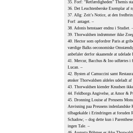
35. Forf: “Retfærdigheden” Themis st
36. Det Leuchtenberske Exemplar af n
37. Allg: Zeit’s Notice, at den fredbri
Forf: antaget. –
38. Adonis henstaaer endnu i Studiet. 
39. Thorwaldsen indrømmer ikke Zoega
40. Hector som opfordrer Paris at grib
værdige Balks oeconomiske Omstændighe
anbefaler derfor skaanende at udelade 
41. Mercur, Bacchus & Ino udførtes i 
Lucan. –
42. Bysten af Camuccini samt Restaura
ønsker Thorwaldsen aldeles udeladt af 
43. Thorwaldsen kiender Knudsen ikk
44. Feldborgs Angivelse, at Amor & Ps
45. Dronning Louise af Preusens Monu
Anvisning paa Preusens indenlandske Ku
tilbagekalde i Erindringen at foruden
Schadow; – dog dette kun i Parenthese
ingen Tale. –
46. Augusta Böhmer er ikke Thorwaldse