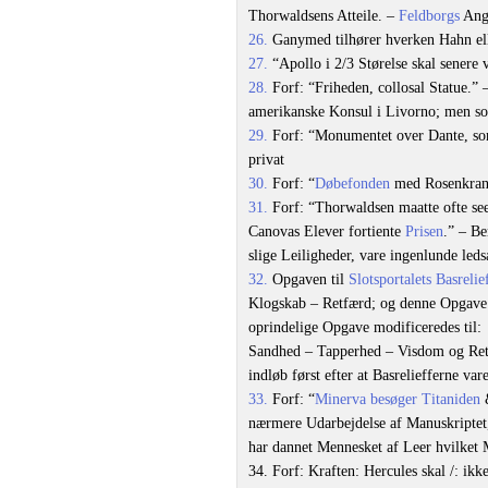
Thorwaldsens Atteile. –
Feldborgs
Angi
26.
Ganymed tilhører hverken Hahn el
27.
“Apollo i 2/3 Størelse skal senere væ
28.
Forf: “Friheden, collosal Statue.”
amerikanske Konsul i Livorno; men s
29.
Forf: “Monumentet over Dante, so
privat
30.
Forf: “
Døbefonden
med Rosenkrand
31.
Forf: “Thorwaldsen maatte ofte see 
Canovas Elever fortiente
Prisen
.” – B
slige Leiligheder, vare ingenlunde led
32.
Opgaven til
Slotsportalets Basrelie
Klogskab – Retfærd; og denne Opgave bl
oprindelige Opgave modificeredes til:
Sandhed – Tapperhed – Visdom og Ret
indløb først efter at Basreliefferne va
33.
Forf: “
Minerva besøger Titaniden
&
nærmere Udarbejdelse af Manuskriptet,
har dannet Mennesket af Leer hvilket 
34. Forf: Kraften: Hercules skal /: ik