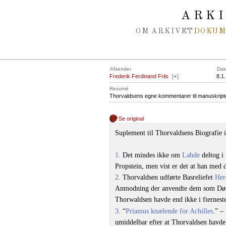
Spring navigation over
ARK
OM ARKIVET
DOKU
Afsender
Dat
Frederik Ferdinand Friis
[
+
]
8.1
Resumé
Thorvaldsens egne kommentarer til manuskriptet 
Se original
Suplement til Thorvaldsens Biografie 
1.
Det mindes ikke om
Lahde
deltog i
Propstein, men vist er det at han med 
2.
Thorvaldsen udførte Basreliefet
Her
Anmodning der anvendte dem som Dør
Thorwaldsen havde end ikke i fiernes
3.
“
Priamus knælende for Achilles
.” –
umiddelbar efter at Thorvaldsen havde