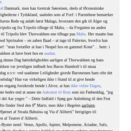
e
.
ed
Danmark, men han foretrak Søereisen, deels af Øconomiske
ighederne i Tydskland, saaledes som af Forf: i Parenthese bemærker
nhavns Rede og anløb først Malaga, hvornæst den gik til Alger og
Tripolis og fra Tripolis tilbage til Malta; – da Fregatten nu anden
 til Tripolis blev Thorwaldsen ene tilbage paa
Malta
. Her maatte han
 med Spirinalen – en aaben Baad – at tage til Palermo, hvorfra han
orf: “man fortæller at han i Neapel hos en gammel Kone”… bem: i
ldsen at have boet hos en
saadan
.
 denne Dag høitideligholdes aarligen af Thorwaldsen og hans
ldsen var jevnligen indbudt hos Baron Humbolt’s til smaa
dag o:s:v: ved saadanne Leiligheder giorde Baronessen ham ofte det
elsdag? Han var virkeligen ikke i Stand til at give hende
des engang forsikrede hende i Alvor, at han
ikke vidste Dagen
,
ste bedre end at ansee sin
Ankomst til Rom
som sin Fødsesldag, “jeg
el del Aar yngre.” – Dette Indfald i Spøg gav Anledning til den Fest
e
fte finder Sted den 8
Marts; men ikke i Regelen
aarligen
.
ørnet af Strada Babuina og Via d’Aliberti” berigtiges til:
 af Teatret d’Aliberti.
-Byster neml: Venus, Apollo, Jupiter, Melpomene, Ariadne, Safo,