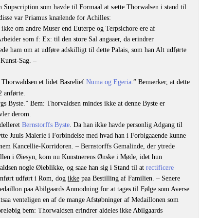
 Supscription som havde til Formaal at sætte Thorwalsen i stand til
f disse var Priamus knælende for Achilles:
 ikke om andre Muser end Euterpe og Terpsichore ere af
eider som f: Ex: til den store Sal angaaer, da erindrer
e ham om at udføre adskilligt til dette Palais, som han Alt udførte
 Kunst-Sag. –
 Thorwaldsen et lidet Basrelief
Numa og Egeria
.” Bemærker, at dette
 anførte.
gs Byste.” Bem: Thorvaldsen mindes ikke at denne Byste er
ivler derom.
delleret
Bernstorffs Byste
. Da han ikke havde personlig Adgang til
ytte Juuls Malerie i Forbindelse med hvad han i Forbigaaende kunne
ennem Kancellie-Korridoren. – Bernstorffs Gemalinde, der ytrede
llen i Øiesyn, kom nu Kunstnerens Ønske i Møde, idet hun
dsen nogle Øieblikke, og saae han sig i Stand til at
rectificere
anført udført i Rom, dog
ikke
paa Bestilling af Familien. – Senere
daillon paa Abilgaards Anmodning for at tages til Følge som Averse
altsaa venteligen en af de mange Afstøbninger af Medaillonen som
oreløbig bem: Thorwaldsen erindrer aldeles ikke Abilgaards