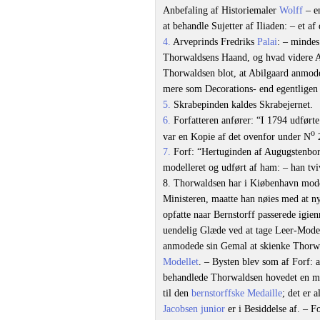
Anbefaling af Historiemaler
Wolff
– en
at behandle Sujetter af Iliaden: – et a
4.
Arveprinds Fredriks
Palai
: – mindes
Thorwaldsens Haand, og hvad videre Arb
Thorwaldsen blot, at Abilgaard anmoded
mere som Decorations- end egentligen
5.
Skrabepinden kaldes Skrabejernet.
6.
Forfatteren anfører: “I 1794 udførte
o
var en Kopie af det ovenfor under N
2
7.
Forf: “Hertuginden af Augugstenbor
modelleret og udført af ham: – han tv
8. Thorwaldsen har i Kiøbenhavn mod
Ministeren, maatte han nøies med at n
opfatte naar Bernstorff passerede igi
uendelig Glæde ved at tage Leer-Mode
anmodede sin Gemal at skienke Thorwal
Modellet
. – Bysten blev som af Forf: 
behandlede Thorwaldsen hovedet en me
til den
bernstorffske Medaille
; det er 
Jacobsen junior
er i Besiddelse af. – F