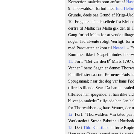
Korrection saaledes som anført af
Hast
9. Thorwaldsen forlod med
fuld Helbr
Grunde, deels paa Grund af Krigs-Urol
10. Fregatten Thetis seilede fra Kiøbe
derfra til Malta; fra Malta gik den til 
Gang forlod Malta for at vende tilbage
nogen Tid afvente roligt Veirligt, for
med Parquetten ankom til
Neapel
. – F
Rom men ikke i Neapel mindes Thorwa
e
11.
Forf: “Det var den 8
Marts 1797 og
Venner.” bem: Sagen er denne: Thorwa
Familiefester saasom Børnenes Fødsels
Spørgsmaal; naar det dog var hans Føds
tilfredsstillende Svar. Da han nu saale
tilføiede han spøgende: at han ikke vid
bliver jo saaledes” tilføiede han “en h
for Thorwaldsen og hans Venner, der o
12.
Forf: “Thorwaldsen Værksted paa Hj
Værkstedet i Strada Babuina i Nærheden
13.
De i
Tüb. Kunstblad
anførte Kopie