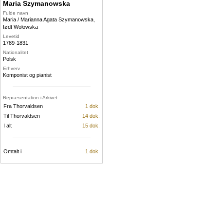
Maria Szymanowska
Fulde navn
Maria / Marianna Agata Szymanowska,
født Wołowska
Levetid
1789-1831
Nationalitet
Polsk
Erhverv
Komponist og pianist
Repræsentation i Arkivet
Fra Thorvaldsen
1 dok.
Til Thorvaldsen
14 dok.
I alt
15 dok.
Omtalt i
1 dok.