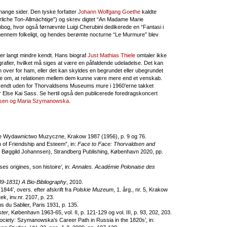
ange sider. Den tyske forfatter
Johann Wolfgang Goethe
kaldte
erliche Ton-Allmächtige”) og skrev digtet “An Madame Marie
g, hvor også førnævnte Luigi Cherubini dedikerede en “Fantasi i
igennem folkeligt, og hendes berømte nocturne “Le Murmure” blev
er langt mindre kendt. Hans biograf
Just Mathias Thiele
omtaler ikke
grafier, hvilket må siges at være en påfaldende udeladelse. Det kan
 over for ham, eller det kan skyldes en begrundet eller ubegrundet
ele om, at relationen mellem dem kunne være mere end et venskab.
kendt uden for Thorvaldsens Museums mure i 1960’erne takket
Else Kai Sass. Se hertil også den publicerede foredragskoncert
ldsen og Maria Szymanowska
.
ie Wydawnictwo Muzyczne, Krakow 1987 (1956), p. 9 og 76.
of Friendship and Esteem”, in:
Face to Face: Thorvaldsen and
ne Bøggild Johannsen), Strandberg Publishing, København 2020, pp.
s origines, son histoire’, in:
Annales. Académie Polonaise des
-1831) A Bio-Bibliography
, 2010.
44’, overs. efter afskrift fra
Polskie Muzeum
, 1. årg., nr. 5, Krakow
, inv.nr. 2107, p. 23.
ons du Sablier, Paris 1931, p. 135.
ster
, København 1963-65, vol. II, p. 121-129 og vol. III, p. 93, 202, 203.
iety: Szymanowska’s Career Path in Russia in the 1820s’, in: