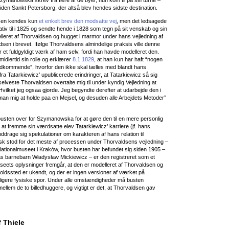
en Sankt Petersborg, der altså blev hendes sidste destination.
sen kendes kun
et enkelt brev den modsatte vej
, men det ledsagede
tiv til i 1825 og sendte hende i 1828 som tegn på sit venskab og sin
elleret af Thorvaldsen og hugget i marmor under hans vejledning af
dsen i brevet. Ifølge Thorvaldsens almindelige praksis ville denne
r et fuldgyldigt værk af ham selv, fordi han havde modelleret den.
idlertid sin rolle og erklærer
8.1.1829
, at han kun har haft “nogen
vedkommende”, hvorfor den ikke skal tælles med blandt hans
ra Tatarkiewicz’ upublicerede erindringer, at Tatarkiewicz så sig
elveste Thorvaldsen overtalte mig til under kyndig Vejledning at
lket jeg ogsaa gjorde. Jeg begyndte derefter at udarbejde den i
an mig at holde paa en Mejsel, og desuden alle Arbejdets Metoder”
busten over for Szymanowska for at gøre den til en mere personlig
 at fremme sin værdsatte elev Tatarkiewicz’ karriere (jf. hans
nddrage sig spekulationer om karakteren af hans relation til
sk stod for det meste af processen under Thorvaldsens vejledning –
Nationalmuseet i Kraków, hvor busten har befundet sig siden 1905 –
 barnebarn Władysław Mickiewicz – er den registreret som et
seets oplysninger fremgår, at den er modelleret af Thorvaldsen og
oldssted er ukendt, og der er ingen versioner af værket på
igere fysiske spor. Under alle omstændigheder må busten
ellem de to billedhuggere, og vigtigt er det, at Thorvaldsen gav
f Thiele