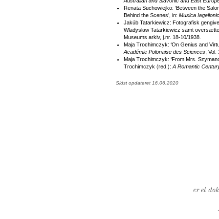
Australian and Slavonic and East Europ
Renata Suchowiejko: ‘Between the Salon
Behind the Scenes’, in:
Musica Iagelloni
Jakúb Tatarkiewicz: Fotografisk gengivel
Wladysław Tatarkiewicz samt oversættel
Museums arkiv, j.nr. 18-10/1938.
Maja Trochimczyk: ‘On Genius and Virtu
Académie Polonaise des Sciences
, Vol.
Maja Trochimczyk: ‘From Mrs. Szymano
Trochimczyk (red.):
A Romantic Century
Sidst opdateret 16.06.2020
er et do