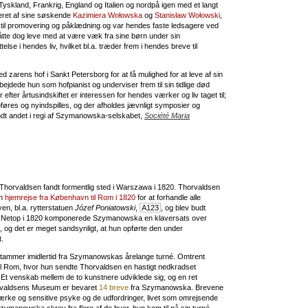
kland, Frankrig, England og Italien og nordpå igen med et langt
teret af sine søskende
Kazimiera Wołowska
og
Stanisław Wołowski
,
gi til promovering og påklædning og var hendes faste ledsagere ved
e dog leve med at være væk fra sine børn under sin
else i hendes liv, hvilket bl.a. træder frem i hendes breve til
zarens hof i Sankt Petersborg for at få mulighed for at leve af sin
ejdede hun som hofpianist og underviser frem til sin tidlige død
efter årtusindskiftet er interessen for hendes værker og liv taget til;
es og nyindspilles, og der afholdes jævnligt symposier og
dt andet i regi af Szymanowska-selskabet,
Société Maria
orvaldsen fandt formentlig sted i Warszawa i 1820. Thorvaldsen
in
hjemrejse fra København til Rom i 1820
for at forhandle alle
yen, bl.a. rytterstatuen
Józef Poniatowski
,
A123
, og blev budt
 Netop i 1820 komponerede Szymanowska en klaversats over
, og det er meget sandsynligt, at hun opførte den under
.
stammer imidlertid fra Szymanowskas årelange turné. Omtrent
 til Rom, hvor hun sendte Thorvaldsen en hastigt nedkradset
 Et venskab mellem de to kunstnere udviklede sig, og en ret
orvaldsens Museum er bevaret
14 breve
fra Szymanowska. Brevene
stærke og sensitive psyke og de udfordringer, livet som omrejsende
manowska skrev fra flere af de byer, hun kom til på sin turné –