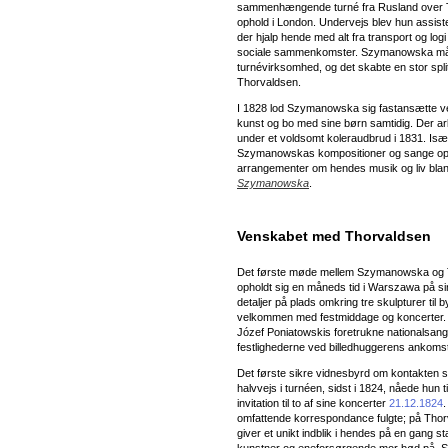
sammenhængende turné fra Rusland over Tys
ophold i London. Undervejs blev hun assis
der hjalp hende med alt fra transport og lo
sociale sammenkomster. Szymanowska mått
turnévirksomhed, og det skabte en stor splitt
Thorvaldsen.
I 1828 lod Szymanowska sig fastansætte ved 
kunst og bo med sine børn samtidig. Der arb
under et voldsomt koleraudbrud i 1831. Især 
Szymanowskas kompositioner og sange opfør
arrangementer om hendes musik og liv blan
Szymanowska
.
Venskabet med Thorvaldsen
Det første møde mellem Szymanowska og Th
opholdt sig en måneds tid i Warszawa på s
detaljer på plads omkring tre skulpturer til b
velkommen med festmiddage og koncerter.
Józef Poniatowskis foretrukne nationalsang
festlighederne ved billedhuggerens ankomst
Det første sikre vidnesbyrd om kontakten 
halvvejs i turnéen, sidst i 1824, nåede hun
invitation til to af sine koncerter
21.12.1824
.
omfattende korrespondance fulgte; på Th
giver et unikt indblik i hendes på en gang 
kunstner og eneforsørgende mor bød på. Szy