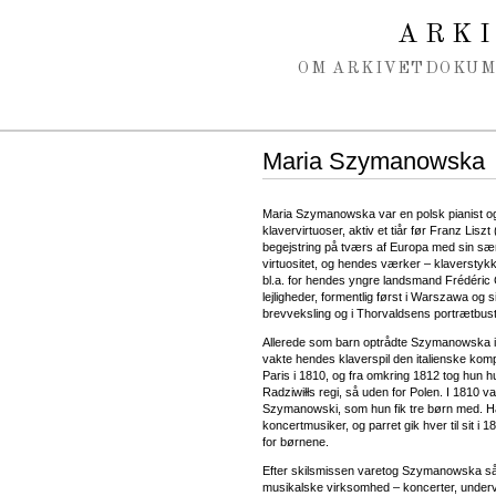
Spring navigation over
ARK
OM ARKIVET
DOKU
Maria Szymanowska
Maria Szymanowska var en polsk pianist og 
klavervirtuoser, aktiv et tiår før Franz L
begejstring på tværs af Europa med sin særli
virtuositet, og hendes værker – klaverstyk
bl.a. for hendes yngre landsmand Frédéric
lejligheder, formentlig først i Warszawa og 
brevveksling og i Thorvaldsens portrætbust
Allerede som barn optrådte Szymanowska i s
vakte hendes klaverspil den italienske kom
Paris i 1810, og fra omkring 1812 tog hun h
Radziwiłłs regi, så uden for Polen. I 1810 v
Szymanowski, som hun fik tre børn med. H
koncertmusiker, og parret gik hver til sit 
for børnene.
Efter skilsmissen varetog Szymanowska såle
musikalske virksomhed – koncerter, undervi