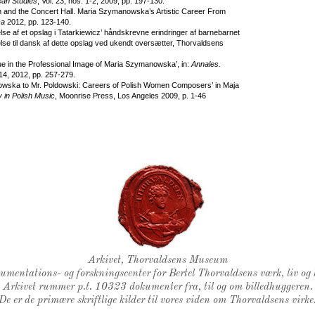
ean Studies
, Vol. 23, nos. 1-2, 2009, pp. 197-130.
 and the Concert Hall. Maria Szymanowska’s Artistic Career From
ca
2012, pp. 123-140.
se af et opslag i Tatarkiewicz’ håndskrevne erindringer af barnebarnet
se til dansk af dette opslag ved ukendt oversætter, Thorvaldsens
e in the Professional Image of Maria Szymanowska’, in:
Annales.
 14, 2012, pp. 257-279.
wska to Mr. Poldowski: Careers of Polish Women Composers’ in Maja
 in Polish Music
, Moonrise Press, Los Angeles 2009, p. 1-46
Thorvaldsens Segl
Arkivet, Thorvaldsens Museum
kumentations- og forskningscenter for Bertel Thorvaldsens værk, liv og 
Arkivet rummer p.t. 10323 dokumenter fra, til og om billedhuggeren.
De er de primære skriftlige kilder til vores viden om Thorvaldsens virke