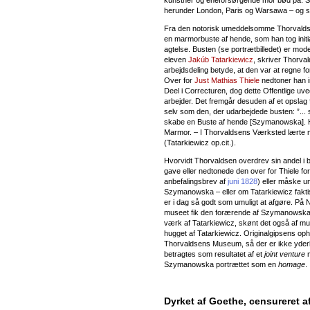
herunder London, Paris og Warsawa – og sid
Fra den notorisk umeddelsomme Thorvald
en marmorbuste af hende, som han tog initia
agtelse. Busten (se portrætbilledet) er mod
eleven
Jakúb Tatarkiewicz
, skriver Thorval
arbejdsdeling betyde, at den var at regne fo
Over for
Just Mathias Thiele
nedtoner han im
Deel i Correcturen, dog dette Offentlige u
arbejder. Det fremgår desuden af et opslag f
selv som den, der udarbejdede busten: ”... s
skabe en Buste af hende [Szymanowska]. Hvi
Marmor. – I Thorvaldsens Værksted lærte m
(Tatarkiewicz op.cit.).
Hvorvidt Thorvaldsen overdrev sin andel i 
gave eller nedtonede den over for Thiele for
anbefalingsbrev af
juni 1828
) eller måske u
Szymanowska – eller om Tatarkiewicz fakti
er i dag så godt som umuligt at afgøre. På 
museet fik den forærende af Szymanowskas
værk af Tatarkiewicz, skønt det også af mu
hugget af Tatarkiewicz. Originalgipsens oph
Thorvaldsens Museum, så der er ikke yderl
betragtes som resultatet af et
joint venture
m
Szymanowska portrættet som en
homage
.
Dyrket af Goethe, censureret a