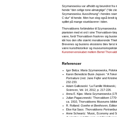
Szymanowska var afholdt og beundret fra m
hende “den sirlige tone-almægtige” (“die zi
Szymanowska: Aussöhnung” i hendes stambo
C-dur” til hende. Men hun slog også bredt 
spillet på mange stueklaverer i tiden.
Thorvaldsens forbindelse til Szymanowska 
pianisten med et ord i sine Thorvaldsen-bio
være, fordi Thorvaldsen fraskrev sig busten
idé hos den ofte stærkt moraliserende Thi
Brevenes og bustens eksistens blev først 
være kunsthistoriker og museumsinspektør 
Kunstnervenskabet mellem Bertel Thorva
Referencer
Igor Bełza:
Maria Szymanowska
, Polsk
Karen Benedicte Busk-Jepsen: “A Token 
Portraiture
(red. Jane Fejfer and Kristi
232-233.
Adam Gałkowski: ‘La Famille Wołowski, se
Sciences
, Vol. 14, 2012, p. 217-226.
Anna E. Kijas:
Maria Szymanowska (1789
Julian Pagaczewski: ‘Thorvaldsen 1770-18
ca. 1910, Thorvaldsens Museums bibliotek
R. Rolland:
Goethe et Beethoven
, Editi
Else Kai Sass:
Thorvaldsens Portrætbu
Anne Schwartz: ‘Music, Economy and Soc