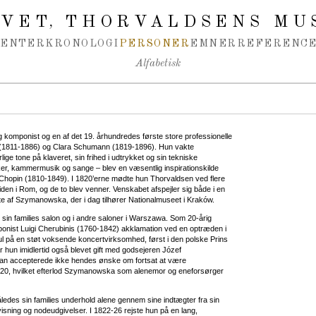
IVET
THORVALDSENS MU
,
MENTER
KRONOLOGI
PERSONER
EMNER
REFERENCE
Alfabetisk
komponist og en af det 19. århundredes første store professionelle
iszt (1811-1886) og Clara Schumann (1819-1896). Hun vakte
ge tone på klaveret, sin frihed i udtrykket og sin tekniske
ker, kammermusik og sange – blev en væsentlig inspirationskilde
 Chopin (1810-1849). I 1820’erne mødte hun Thorvaldsen ved flere
siden i Rom, og de to blev venner. Venskabet afspejler sig både i en
e af Szymanowska, der i dag tilhører Nationalmuseet i Kraków.
in families salon og i andre saloner i Warszawa. Som 20-årig
ponist Luigi Cherubinis (1760-1842) akklamation ved en optræden i
ul på en støt voksende koncertvirksomhed, først i den polske Prins
ar hun imidlertid også blevet gift med godsejeren Józef
an accepterede ikke hendes ønske om fortsat at være
i 1820, hvilket efterlod Szymanowska som alenemor og eneforsørger
des sin families underhold alene gennem sine indtægter fra sin
sning og nodeudgivelser. I 1822-26 rejste hun på en lang,