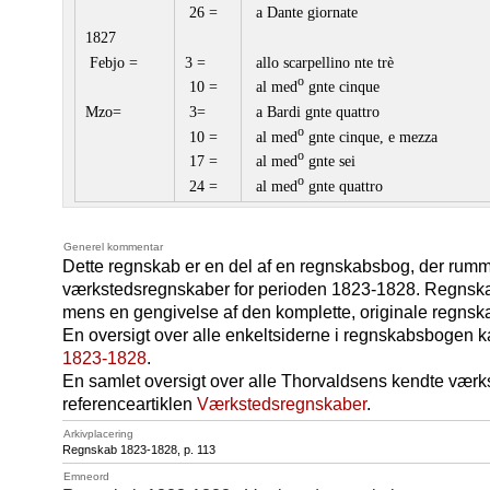
26 =
a Dante giornate
1827
Febjo =
3 =
allo scarpellino nte trè
o
10 =
al med
gnte cinque
Mzo=
3=
a Bardi gnte quattro
o
10 =
al med
gnte cinque, e mezza
o
17 =
al med
gnte sei
o
24 =
al med
gnte quattro
Generel kommentar
Dette regnskab er en del af en regnskabsbog, der rum
værkstedsregnskaber for perioden 1823-1828. Regnsk
mens en gengivelse af den komplette, originale regns
En oversigt over alle enkeltsiderne i regnskabsbogen 
1823-1828
.
En samlet oversigt over alle Thorvaldsens kendte værk
referenceartiklen
Værkstedsregnskaber
.
Arkivplacering
Regnskab 1823-1828, p. 113
Emneord