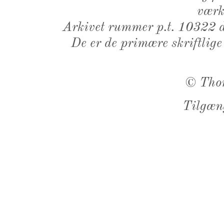
værk,
Arkivet rummer p.t. 10322 d
De er de primære skriftlige
©
Tho
Tilgæn