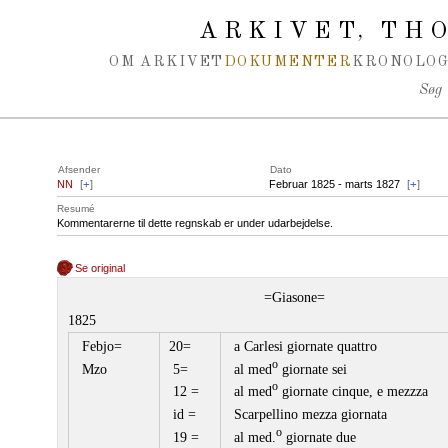
Spring navigation over
ARKIVET
THO
,
OM ARKIVET
DOKUMENTER
KRONOLOG
Søg
Afsender
Dato
NN
[
+
]
Februar 1825 - marts 1827
[
+
]
Resumé
Kommentarerne til dette regnskab er under udarbejdelse.
Se original
=Giasone=
1825
Febjo=
20=
a Carlesi giornate quattro
o
Mzo
5=
al med
giornate sei
o
12 =
al med
giornate cinque, e mezzza
id =
Scarpellino mezza giornata
o
19 =
al med.
giornate due