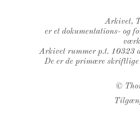
Arkivet,
er et dokumentations- og f
værk,
Arkivet rummer p.t. 10323 d
De er de primære skriftlige
©
Tho
Tilgæn