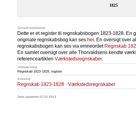
1825
Generel kommentar
Dette er et register til regnskabsbogen 1823-1828. En 
originale regnskabsbog kan ses
her
. En oversigt over a
regnskabsbogen kan ses via emneordet
Regnskab 182
En samlet oversigt over alle Thorvaldsens kendte værk
referenceartiklen
Værkstedsregnskaber
.
Arkivplacering
Regnskab 1823-1828, register
Emneord
Regnskab 1823-1828
·
Værkstedsregnskaber
Sidst opdateret 07.01.2013