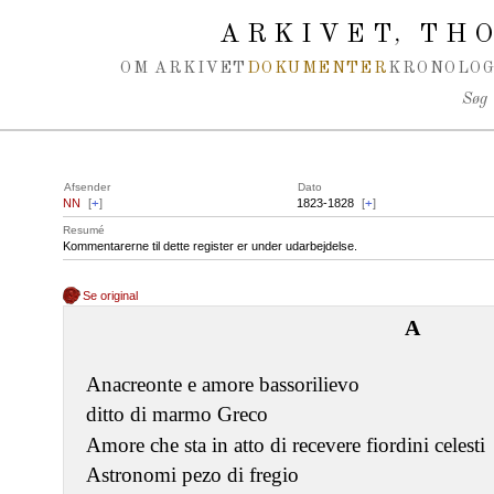
Spring navigation over
ARKIVET
THO
,
OM ARKIVET
DOKUMENTER
KRONOLOG
Søg
Afsender
Dato
NN
[
+
]
1823-1828
[
+
]
Resumé
Kommentarerne til dette register er under udarbejdelse.
Se original
A
Anacreonte e amore bassorilievo
ditto di marmo Greco
Amore che sta in atto di recevere fiordini celesti
Astronomi pezo di fregio