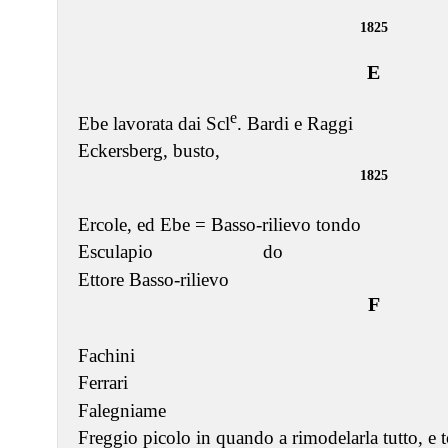
1825
E
e
Ebe lavorata dai Scl
. Bardi e Raggi
Eckersberg, busto,
1825
Ercole, ed Ebe = Basso-rilievo tondo
Esculapio do
Ettore Basso-rilievo
F
Fachini
Ferrari
Falegniame
Freggio picolo in quando a rimodelarla tutto, e t