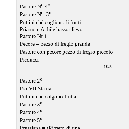
o
o
Pastore N
4
o.
o
Pastore N
3
Puttini chè cogliono li frutti
Priamo e Achile bassorilievo
Pastore Nr 1
Pecore = pezzo di fregio grande
Pastore con pecore pezzo di fregio piccolo
Pieducci
1825
o
Pastore 2
Pio VII Statua
Puttini che colgono frutta
o
Pastore 3
o
Pastore 4
o
Pastore 5
Prussiana = (Ritratto di una]