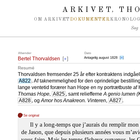
Spring navigation over
ARKIVET
THO
,
OM ARKIVET
DOKUMENTER
KRONOLOG
Søg
Afsender
Dato
+
Antagelig august 1828
[
+
]
Bertel Thorvaldsen
[
]
Resumé
Thorvaldsen fremsender 25 år efter kontraktens indgåe
A822
. Af taknemmelighed for den oprindelige bestilli
lange ventetid forærer han Hope en ny portrætbuste a
Thomas Hope
,
A825
, samt reliefferne
A genio lumen (
A828
, og
Amor hos Anakreon. Vinteren
,
A827
.
Se original
Il y a long-temps que j’aurais du remplir mon d
de Jason, que depuis plusieurs années vous m’av
vous faire. Mais les temps fâcheux survenus, les G