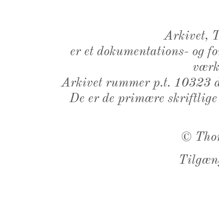
Arkivet,
er et dokumentations- og f
værk,
Arkivet rummer p.t. 10323 d
De er de primære skriftlige
©
Tho
Tilgæn