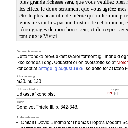
plus grande richesse sera, que vous veuillez bien
les effets, le doux sentiment que vous agréez mes 
être le plus beau titre de mérite qu’un homme pui
vous ne voudrez pas me frustrer de cet honneur, e
témoignages de mon bon coeur, et du respect avec 
tant que je Vivrai
Generel kommentar
Dette franske brevudkast svarer formentlig i indhold og f
ikke kendes i dag. Udkastet er en oversættelse af
Melch
koncept af
antagelig august 1828
, se dette for at læse
Arkivplacering
m28, nr. 128
Dokumentstatus
Koncipist
NN
[
+
]
Udkast af koncipist
Thiele
Gengivet Thiele III, p. 342-343.
Andre referencer
Omtalt i David Bindman: ‘Thomas Hope’s Modern Scul