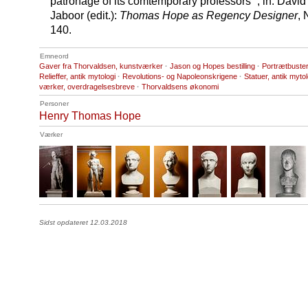
patronage of its comtemporary professors”’, in: Davi
Jaboor (edit.):
Thomas Hope as Regency Designer
,
140.
Emneord
Gaver fra Thorvaldsen, kunstværker
·
Jason og Hopes bestilling
·
Portrætbuster
Relieffer, antik mytologi
·
Revolutions- og Napoleonskrigene
·
Statuer, antik mytol
værker, overdragelsesbreve
·
Thorvaldsens økonomi
Personer
Henry Thomas Hope
Værker
Sidst opdateret 12.03.2018