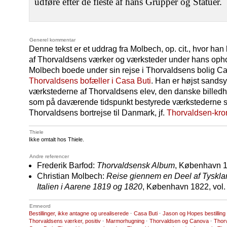
udføre efter de fleste af hans Grupper og Statuer.
Generel kommentar
Denne tekst er et uddrag fra Molbech, op. cit., hvor han
af Thorvaldsens værker og værksteder under hans oph
Molbech boede under sin rejse i Thorvaldsens bolig Casa
Thorvaldsens bofæller i Casa Buti
. Han er højst sandsyn
værkstederne af Thorvaldsens elev, den danske billed
som på daværende tidspunkt bestyrede værkstederne
Thorvaldsens bortrejse til Danmark, jf.
Thorvaldsen-kro
Thiele
Ikke omtalt hos Thiele.
Andre referencer
Frederik Barfod:
Thorvaldsensk Album
, København 18
Christian Molbech:
Reise giennem en Deel af Tyskla
Italien i Aarene 1819 og 1820
, København 1822, vol.
Emneord
Bestillinger, ikke antagne og urealiserede
·
Casa Buti
·
Jason og Hopes bestilling
Thorvaldsens værker, positiv
·
Marmorhugning
·
Thorvaldsen og Canova
·
Thorv