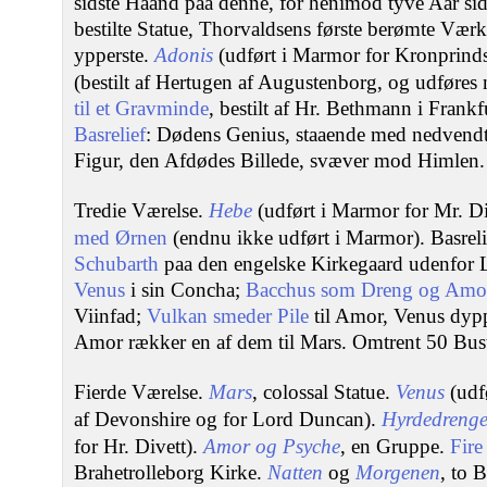
sidste Haand paa denne, for henimod tyve Aar s
bestilte Statue, Thorvaldsens første berømte Værk
ypperste.
Adonis
(udført i Marmor for Kronprinds
(bestilt af Hertugen af Augustenborg, og udføres
til et Gravminde
, bestilt af Hr. Bethmann i Frank
Basrelief
: Dødens Genius, staaende med nedvendt
Figur, den Afdødes Billede, svæver mod Himlen.
Tredie Værelse.
Hebe
(udført i Marmor for Mr. Di
med Ørnen
(endnu ikke udført i Marmor). Basrelie
Schubarth
paa den engelske Kirkegaard udenfor Li
Venus
i sin Concha;
Bacchus som Dreng og Amo
Viinfad;
Vulkan smeder Pile
til Amor, Venus dypp
Amor rækker en af dem til Mars. Omtrent 50 Buster
Fierde Værelse.
Mars
, colossal Statue.
Venus
(udf
af Devonshire og for Lord Duncan).
Hyrdedreng
for Hr. Divett).
Amor og Psyche
, en Gruppe.
Fire
Brahetrolleborg Kirke.
Natten
og
Morgenen
, to B