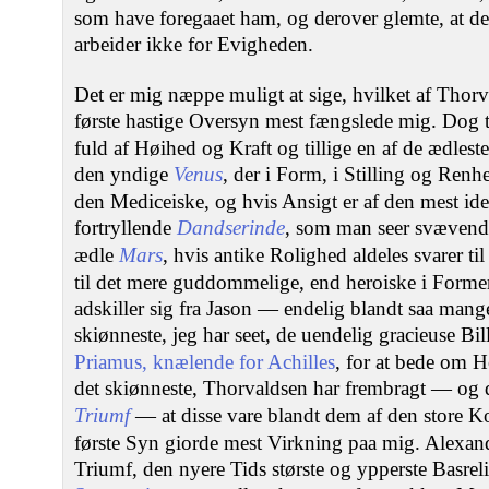
som have foregaaet ham, og derover glemte, at de
arbeider ikke for Evigheden.
Det er mig næppe muligt at sige, hvilket af Thor
første hastige Oversyn mest fængslede mig. Dog tr
fuld af Høihed og Kraft og tillige en af de ædles
den yndige
Venus
, der i Form, i Stilling og Renh
den Mediceiske, og hvis Ansigt er af den mest id
fortryllende
Dandserinde
, som man seer svævend
ædle
Mars
, hvis antike Rolighed aldeles svarer t
til det mere guddommelige, end heroiske i Forme
adskiller sig fra Jason — endelig blandt saa mange 
skiønneste, jeg har seet, de uendelig gracieuse Bi
Priamus, knælende for Achilles
, for at bede om 
det skiønneste, Thorvaldsen har frembragt — og 
Triumf
— at disse vare blandt dem af den store K
første Syn giorde mest Virkning paa mig. Alexa
Triumf, den nyere Tids største og ypperste Basrel