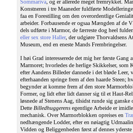
Sommariva
, og er allerede meget fremrykket. Ma
Konstneren i tre Maaneder fuldførte Modelleringen
faa en Forestilling om den overordentlige Genial
arbeider. Forbausende er ogsaa Mængden af de Vær
dels udførte i Marmor, de færreste dog heel fuld
eller sex store Haller
, der udgiøre Thorvaldsens Att
Museum, end en eneste Mands Frembringelser.
I høi Grad interesserede det mig her første Gang a
Marmoret; hvorledes de herlige Skikkelser, som
efter Aandens Billeder dannede i det bløde Leer, 
efterhaanden springe frem af den haarde Steen; hv
begynder at komme frem af den store Marmorblok 
Former, og lidt efter lidt danner sig til et Haut-Rel
løsnede af Stenens Aag, tilsidst runde sig gansk
Dette
Billedhuggerens
egentlige Arbeide er imidle
mechanisk. Over Marmorblokken opreises en
Træ
nedhængende Lodder, efter en nøiagtig Udmaalin
Vidden og Beliggenheden først af dennes yderste