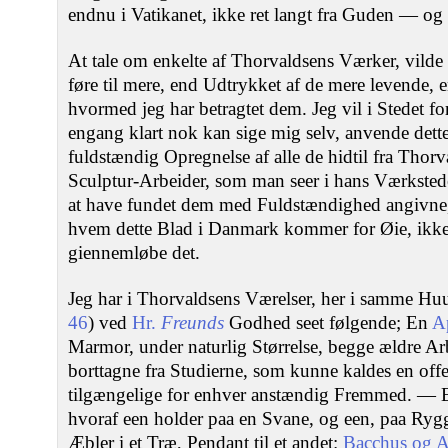
endnu i Vatikanet, ikke ret langt fra Guden — og 
At tale om enkelte af Thorvaldsens Værker, vilde 
føre til mere, end Udtrykket af de mere levende, e
hvormed jeg har betragtet dem. Jeg vil i Stedet for
engang klart nok kan sige mig selv, anvende dette
fuldstændig Opregnelse af alle de hidtil fra Tho
Sculptur-Arbeider, som man seer i hans Værksted
at have fundet dem med Fuldstændighed angivne, 
hvem dette Blad i Danmark kommer for Øie, ikke 
giennemløbe det.
Jeg har i Thorvaldsens Værelser, her i samme Huu
46
) ved
Hr.
Freunds
Godhed seet følgende; En
A
Marmor, under naturlig Størrelse, begge ældre Ar
borttagne fra Studierne, som kunne kaldes en offen
tilgængelige for enhver anstændig Fremmed. — Et 
hvoraf een holder paa en Svane, og een, paa Rygg
Æbler i et Træ, Pendant til et andet:
Bacchus og 