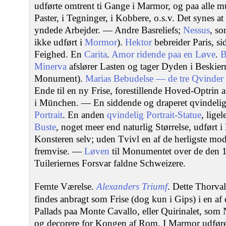
udførte omtrent ti Gange i Marmor, og paa alle m
Paster, i Tegninger, i Kobbere, o.s.v. Det synes a
yndede Arbejder. — Andre Basreliefs;
Nessus
, so
ikke udført i
Mormor
).
Hektor
bebreider Paris, s
Feighed. En
Carita
.
Amor ridende paa en Løve
.
B
Minerva
afslører Lasten og tager Dyden i Beskier
Monument).
Marias Bebudelse — de tre Qvinder
Ende til en ny Frise, forestillende Hoved-Optrin a
i München. — En siddende og draperet qvindelig
Portrait
. En anden
qvindelig Portrait-Statue
, lige
Buste
, noget meer end naturlig Størrelse, udført 
Konsteren selv; uden Tvivl en af de herligste mode
fremvise. —
Løven
til Monumentet over de den 
Tuileriernes Forsvar faldne Schweizere.
Femte Værelse.
Alexanders Triumf
. Dette Thorval
findes anbragt som Frise (dog kun i Gips) i en af 
Pallads paa Monte Cavallo, eller Quirinalet, som 
og decorere for Kongen af Rom. I Marmor udføre