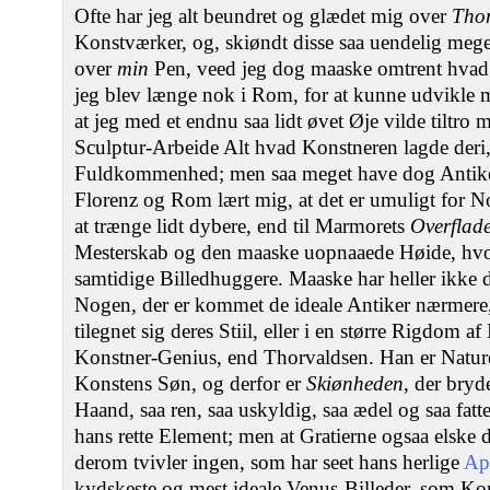
Ofte har jeg alt beundret og glædet mig over
Thor
Konstværker, og, skiøndt disse saa uendelig mege
over
min
Pen, veed jeg dog maaske omtrent hvad 
jeg blev længe nok i Rom, for at kunne udvikle mi
at jeg med et endnu saa lidt øvet Øje vilde tiltro mi
Sculptur-Arbeide Alt hvad Konstneren lagde deri, 
Fuldkommenhed; men saa meget have dog Antikern
Florenz og Rom lært mig, at det er umuligt for No
at trænge lidt dybere, end til Marmorets
Overflad
Mesterskab og den maaske uopnaaede Høide, hvor
samtidige Billedhuggere. Maaske har heller ikke 
Nogen, der er kommet de ideale Antiker nærmere, 
tilegnet sig deres Stiil, eller i en større Rigdom a
Konstner-Genius, end Thorvaldsen. Han er Natur
Konstens Søn, og derfor er
Skiønheden
, der bry
Haand, saa ren, saa uskyldig, saa ædel og saa fatte
hans rette Element; men at Gratierne ogsaa elsk
derom tvivler ingen, som har seet hans herlige
Ap
kydskeste og mest ideale Venus-Billeder, som K