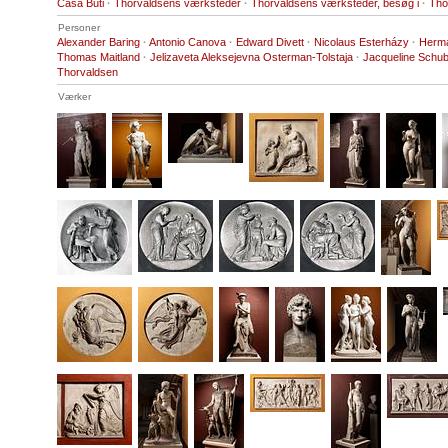
Casa Buti
·
Thorvaldsens værksteder
·
Thorvaldsens værksteder, besøg i
·
Tho
Personer
Alexander Baring
·
Antonio Canova
·
Edward Divett
·
Nicolaus Esterházy
·
Herma
Thomas Maitland
·
Jelizaveta Aleksejevna Osterman-Tolstaja
·
Jacqueline Schub
Thorvaldsen
Værker