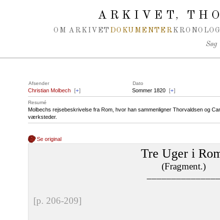
Spring navigation over
ARKIVET
THO
,
OM ARKIVET
DOKUMENTER
KRONOLOG
Søg
Afsender
Dato
Christian Molbech
[
+
]
Sommer 1820
[
+
]
Resumé
Molbechs rejsebeskrivelse fra Rom, hvor han sammenligner Thorvaldsen og Ca
værksteder.
Se original
Tre Uger i Ro
(Fragment.)
––––––––––––––
[p. 206-209]