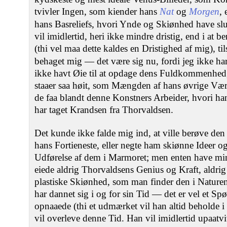
tvivler Ingen, som kiender hans
Nat
og
Morgen
, 
hans Basreliefs, hvori Ynde og Skiønhed have slu
vil imidlertid, heri ikke mindre dristig, end i a
(thi vel maa dette kaldes en Dristighed af mig), til
behaget mig — det være sig nu, fordi jeg ikke ha
ikke havt Øie til at opdage dens Fuldkommenhed, 
staaer saa høit, som Mængden af hans øvrige Væ
de faa blandt denne Konstners Arbeider, hvori han
har taget Krandsen fra Thorvaldsen.
Det kunde ikke falde mig ind, at ville berøve den 
hans Fortieneste, eller negte ham skiønne Ideer o
Udførelse af dem i Marmoret; men enten have min
eiede aldrig Thorvaldsens Genius og Kraft, aldri
plastiske Skiønhed, som man finder den i Nature
har dannet sig i og for sin Tid — det er vel et S
opnaaede (thi et udmærket vil han altid beholde 
vil overleve denne Tid. Han vil imidlertid upaatv