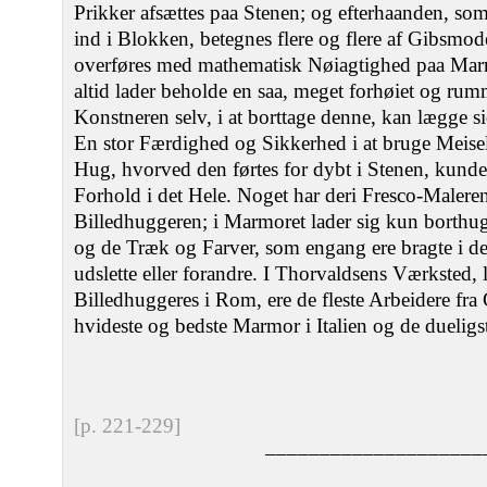
Prikker afsættes paa Stenen; og efterhaanden, so
ind i Blokken, betegnes flere og flere af Gibsmod
overføres med mathematisk Nøiagtighed paa Ma
altid lader beholde en saa, meget forhøiet og rum
Konstneren selv, i at borttage denne, kan lægge s
En stor Færdighed og Sikkerhed i at bruge Meisel
Hug, hvorved den førtes for dybt i Stenen, kunde
Forhold i det Hele. Noget har deri Fresco-Maleren
Billedhuggeren; i Marmoret lader sig kun borthugg
og de Træk og Farver, som engang ere bragte i de
udslette eller forandre. I Thorvaldsens Værksted, 
Billedhuggeres i Rom, ere de fleste Arbeidere fra 
hvideste og bedste Marmor i Italien og de dueligst
[p. 221-229]
––––––––––––––––––––