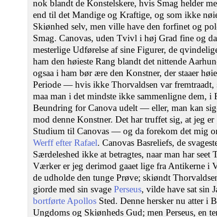
nok blandt de Konstelskere, hvis Smag helder mere 
end til det Mandige og Kraftige, og som ikke nøi
Skiønhed selv, men ville have den forfinet og pole
Smag. Canovas, uden Tvivl i høj Grad fine og 
mesterlige Udførelse af sine Figurer, de qvindelige
ham den høieste Rang blandt det nittende Aarhun
ogsaa i ham bør ære den Konstner, der staaer høi
Periode — hvis ikke Thorvaldsen var fremtraadt, 
maa man i det mindste ikke sammenligne dem, i F
Beundring for Canova udelt — eller, man kan sige
mod denne Konstner. Det har truffet sig, at jeg er
Studium til Canovas — og da forekom det mig o
Werff efter Rafael
. Canovas Basreliefs, de svageste 
Særdeleshed ikke at betragtes, naar man har seet 
Værker er jeg derimod gaaet lige fra Antikerne i V
de udholde den tunge Prøve; skiøndt Thorvaldse
giorde med sin svage
Perseus
, vilde have sat sin 
bortførte Apollos
Sted. Denne hersker nu atter i 
Ungdoms og Skiønheds Gud; men Perseus, en tem