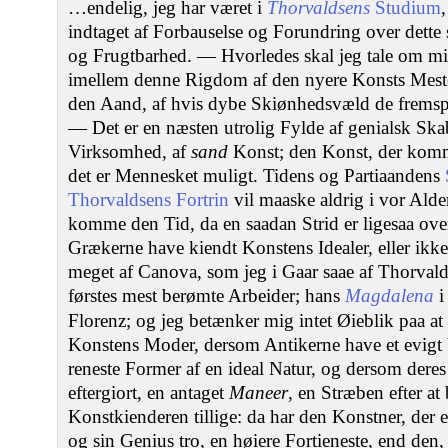
…endelig, jeg har været i
Thorvaldsens
Studium
indtaget af Forbauselse og Forundring over dette 
og Frugtbarhed. — Hvorledes skal jeg tale om mi
imellem denne Rigdom af den nyere Konsts Mester
den Aand, af hvis dybe Skiønhedsvæld de fremspr
— Det er en næsten utrolig Fylde af genialsk Skab
Virksomhed, af
sand
Konst; den Konst, der komm
det er Mennesket muligt. Tidens og Partiaandens
Thorvaldsens Fortrin
vil maaske aldrig i vor Alder
komme den Tid, da en saadan Strid er ligesaa ove
Grækerne have kiendt Konstens Idealer, eller ikke
meget af Canova, som jeg i Gaar saae af Thorvald
førstes mest berømte Arbeider; hans
Magdalena
i
Florenz; og jeg betænker mig intet Øieblik paa at
Konstens Moder, dersom Antikerne have et evigt
reneste Former af en ideal Natur, og dersom dere
eftergiort, en antaget
Maneer
, en Stræben efter a
Konstkienderen tillige: da har den Konstner, der 
og sin Genius tro, en høiere Fortieneste, end den,