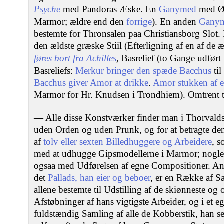
Psyche
med Pandoras Æske. En
Ganymed
med Ør
Marmor; ældre end den
forrige
). En anden
Gany
bestemte for Thronsalen paa Christiansborg Slot.
den ældste græske Stiil (Efterligning af en af de 
føres bort fra Achilles
, Basrelief (to Gange udført
Basreliefs:
Merkur bringer den spæde Bacchus
ti
Bacchus giver Amor at drikke
.
Amor stukken af 
Marmor for Hr. Knudsen i Trondhiem). Omtrent t
— Alle disse Konstværker finder man i Thorvalds
uden Orden og uden Prunk, og for at betragte dem
af
tolv eller sexten Billedhuggere og Arbeidere
, s
med at udhugge Gipsmodellerne i Marmor; nogle
ogsaa med Udførelsen af egne Compositioner. And
det
Pallads, han eier og beboer
, er en Række af Sa
allene bestemte til Udstilling af de skiønneste og
Afstøbninger af hans vigtigste Arbeider, og i et 
fuldstændig Samling af alle de Kobberstik, han sel