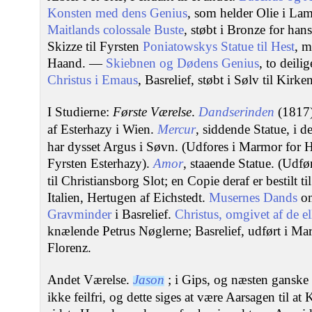
Konsten med dens Genius
, som helder Olie i Lam
Maitlands colossale Buste
, støbt i Bronze for h
Skizze til Fyrsten
Poniatowskys Statue til Hest
, m
Haand. —
Skiebnen og Dødens Genius
, to deili
Christus i Emaus
, Basrelief, støbt i Sølv til Kirk
I Studierne:
Første Værelse
.
Dandserinden
(1817)
af Esterhazy i Wien.
Mercur
, siddende Statue, i 
har dysset Argus i Søvn. (Udfores i Marmor for 
Fyrsten Esterhazy).
Amor
, staaende Statue. (Udfør
til Christiansborg Slot; en Copie deraf er bestilt t
Italien, Hertugen af Eichstedt.
Musernes Dands
om
Gravminder
i Basrelief.
Christus, omgivet af de e
knælende Petrus Nøglerne; Basrelief, udført i Mar
Florenz.
Andet Værelse.
Jason
; i Gips, og næsten ganske 
ikke feilfri, og dette siges at være Aarsagen til a