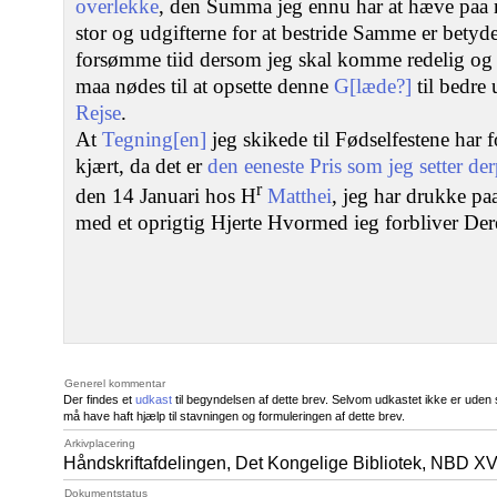
overlekke
, den Summa jeg ennu har at hæve paa 
stor og udgifterne for at bestride Samme er betyde
forsømme tiid dersom jeg skal komme redelig og
maa nødes til at opsette denne
G[læde?]
til bedre 
Rejse
.
At
Tegning[en]
jeg skikede til Fødselfestene har 
kjært, da det er
den eeneste Pris som jeg setter de
r
den 14 Januari hos H
Matthei
, jeg har drukke p
med et oprigtig Hjerte Hvormed ieg forbliver Der
Generel kommentar
Der findes et
udkast
til begyndelsen af dette brev. Selvom udkastet ikke er uden st
må have haft hjælp til stavningen og formuleringen af dette brev.
Arkivplacering
Håndskriftafdelingen, Det Kongelige Bibliotek,
NBD XV
Dokumentstatus