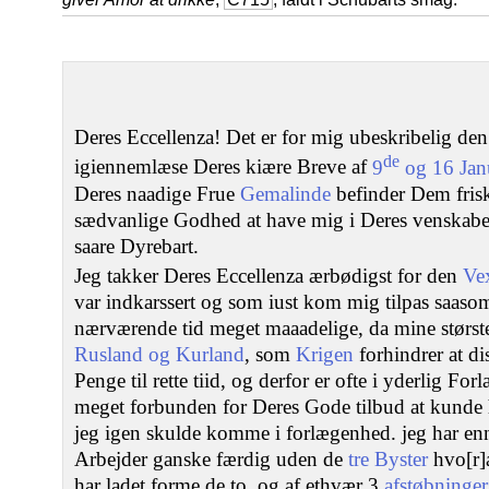
Deres Eccellenza! Det er for mig ubeskribelig den
de
igiennemlæse Deres kiære Breve af
9
og 16 Jan
Deres naadige Frue
Gemalinde
befinder Dem fris
sædvanlige Godhed at have mig i Deres venskabe
saare Dyrebart.
Jeg takker Deres Eccellenza ærbødigst for den
Ve
var indkarssert og som iust kom mig tilpas saaso
nærværende tid meget maaadelige, da mine største
Rusland og Kurland
, som
Krigen
forhindrer at di
Penge til rette tiid, og derfor er ofte i yderlig F
meget forbunden for Deres Gode tilbud at kunde
jeg igen skulde komme i forlægenhed. jeg har enn
Arbejder ganske færdig uden de
tre Byster
hvo[r]a
har ladet forme de to, og af ethvær 3
afstøbninger