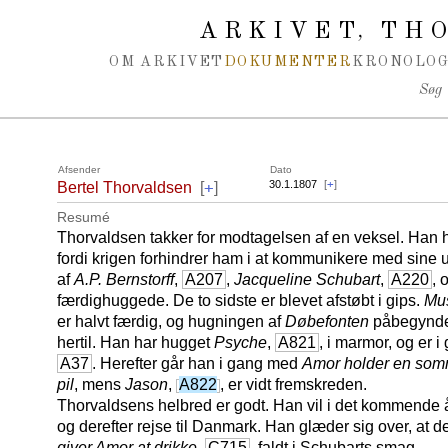
Spring navigation over
ARKIVET
THO
,
OM ARKIVET
DOKUMENTER
KRONOLOG
Søg
Afsender
Dato
+
30.1.1807
[
+
]
Bertel Thorvaldsen
[
]
Resumé
Thorvaldsen takker for modtagelsen af en veksel. Han 
fordi krigen forhindrer ham i at kommunikere med sine 
af
A.P. Bernstorff
,
A207
,
Jacqueline Schubart
,
A220
, 
færdighuggede. De to sidste er blevet afstøbt i gips.
Mus
er halvt færdig, og hugningen af
Døbefonten
påbegyndes
hertil. Han har hugget
Psyche
,
A821
, i marmor, og er 
A37
. Herefter går han i gang med
Amor holder en somm
pil
, mens
Jason
,
A822
, er vidt fremskreden.
Thorvaldsens helbred er godt. Han vil i det kommende å
og derefter rejse til Danmark. Han glæder sig over, at d
giver Amor at drikke
,
C715
, faldt i Schubarts smag.