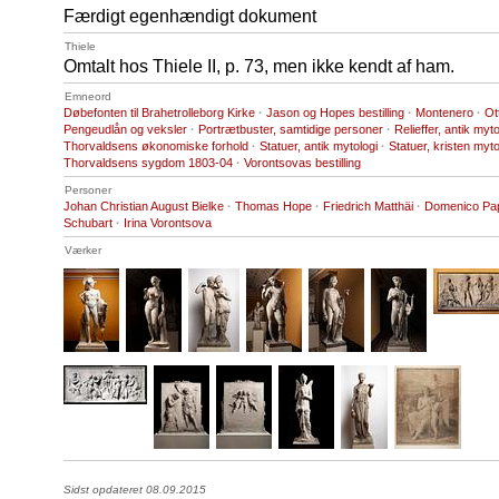
Færdigt egenhændigt dokument
Thiele
Omtalt hos Thiele II, p. 73, men ikke kendt af ham.
Emneord
Døbefonten til Brahetrolleborg Kirke
·
Jason og Hopes bestilling
·
Montenero
·
Ot
Pengeudlån og veksler
·
Portrætbuster, samtidige personer
·
Relieffer, antik myto
Thorvaldsens økonomiske forhold
·
Statuer, antik mytologi
·
Statuer, kristen myto
Thorvaldsens sygdom 1803-04
·
Vorontsovas bestilling
Personer
Johan Christian August Bielke
·
Thomas Hope
·
Friedrich Matthäi
·
Domenico Pap
Schubart
·
Irina Vorontsova
Værker
Sidst opdateret 08.09.2015