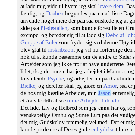
at lade mig vide til hvem jeg skal
levere dem
. Ba
færdig, og
Daaben
begyndes paa en af disse Dage,
anvende noget mere der paa saa ønskede jeg at giøre
side paa
Piedestallen
, som kunde forestille en Gru
exempel og bereder sig til at lade sig
Døbe af Joh
Gruppe af Enler
som fryder sig ved denne Høytid,
blev glat til
inskribsion
, jeg vil nu forferdige den f
nok til at kunde bestemme om de andre to Sider sk
Arbejder som jeg ikke tror at have underrette De
lidet, dog det meste har jeg arbejdet i Marmor, og
forstillende
Psyche
, og arbejder nu paa Gudinde
Bielke
, og derefter skal jeg giøre en
Amor
, saa er
de hos mig bestilte Arbejder, min
Jason
er temelig
et Aars forløb at see
mine Arbejder fulendte
Det lidet Liv og Helbred som jeg ennu har og som
venskabelige Omhu og Sunte Luft paa det yndig
det mig Gudskelov temmelig vel med. Det er mig 
kunde profetere af Deres gode
enbydelse
til nest