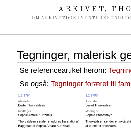
Spring navigation over
ARKIVET
THO
,
OM ARKIVET
DOKUMENTER
KRONOLOG
Tegninger, malerisk g
Se referenceartikel herom:
Tegning
Se også:
Tegninger foræret til fam
1.1.1794
1.1.1795
Afsender
Afsender
Bertel Thorvaldsen
Bertel Thorvaldsen
Modtager
Modtager
Sophie Amalie Kurtzhals
Sophie Probsthayn
Thorvaldsen sender et uddrag fra et digt af
Thorvaldsen sender en nytårshil
Baggesen til Sophie Amalie Kurtzhals.
af et enkelt poesivers.