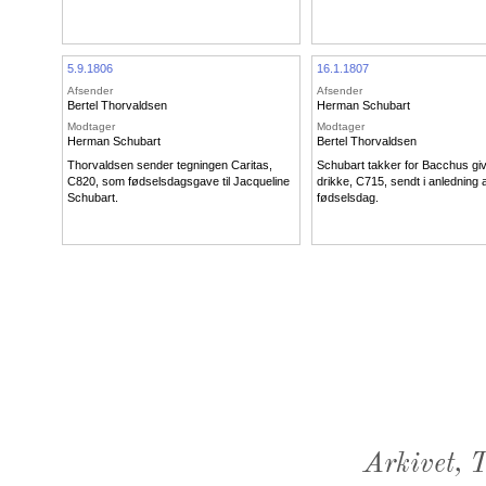
5.9.1806
16.1.1807
Afsender
Afsender
Bertel Thorvaldsen
Herman Schubart
Modtager
Modtager
Herman Schubart
Bertel Thorvaldsen
Thorvaldsen sender tegningen Caritas,
Schubart takker for Bacchus gi
C820, som fødselsdagsgave til Jacqueline
drikke, C715, sendt i anledning 
Schubart.
fødselsdag.
Arkivet,