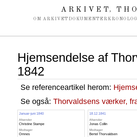
Spring navigation over
ARKIVET
THO
,
OM ARKIVET
DOKUMENTER
KRONOLOG
Hjemsendelse af Thor
1842
Se referenceartikel herom:
Hjemse
Se også:
Thorvaldsens værker, fra
Januar-juni 1840
18.12.1841
Afsender
Afsender
Christine Stampe
Jonas Collin
Modtager
Modtager
Omnes
Bertel Thorvaldsen