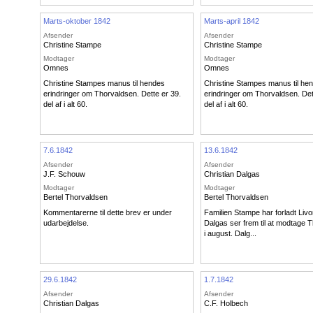
Marts-oktober 1842
Marts-april 1842
Afsender
Afsender
Christine Stampe
Christine Stampe
Modtager
Modtager
Omnes
Omnes
Christine Stampes manus til hendes
Christine Stampes manus til he
erindringer om Thorvaldsen. Dette er 39.
erindringer om Thorvaldsen. Det
del af i alt 60.
del af i alt 60.
7.6.1842
13.6.1842
Afsender
Afsender
J.F. Schouw
Christian Dalgas
Modtager
Modtager
Bertel Thorvaldsen
Bertel Thorvaldsen
Kommentarerne til dette brev er under
Familien Stampe har forladt Livo
udarbejdelse.
Dalgas ser frem til at modtage 
i august. Dalg...
29.6.1842
1.7.1842
Afsender
Afsender
Christian Dalgas
C.F. Holbech