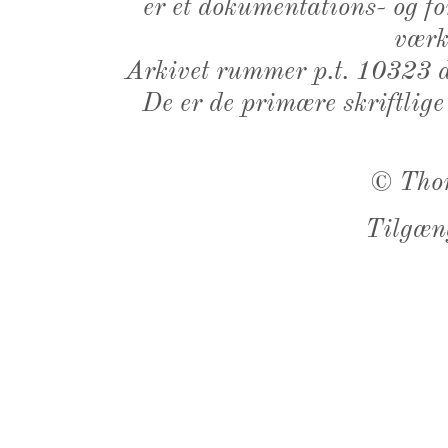
er et dokumentations- og f
værk,
Arkivet rummer p.t. 10323 d
De er de primære skriftlige
©
Tho
Tilgæn