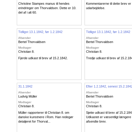
Christine Stampes manus til hendes
Kommentarerne til dette brev er
erindringer om Thorvaldsen. Dette er 10.
udarbejdelse.
del af i alt 60.
Tidligst 13.1.1842, før 1.2.1842
Tidligst 13.1.1842, før 1.2.1842
Afsender
Afsender
Bertel Thorvaldsen
Bertel Thorvaldsen
Modtager
Modtager
Christian 8.
Christian 8.
Fjerde udkast til brev af 15.2.1842.
Tredje udkast til brev af 15.2.18
31.1.1842
Efter 1.2.1842, senest 15.2.184
Afsender
Afsender
Ludvig Müller
Bertel Thorvaldsen
Modtager
Modtager
Christian 8.
Christian 8.
Müller rapporterer til Christian 8. om
Sjette udkast til brev af 15.2.184
danske kunstnere i Rom. Han redegør
Udkastet er væsentligt længere
detaljeret for Thorval...
afsendte brev.