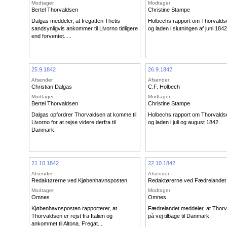
Modtager
Modtager
Bertel Thorvaldsen
Christine Stampe
Dalgas meddeler, at fregatten Thetis
Holbechs rapport om Thorvalds
sandsynligvis ankommer til Livorno tidligere
og laden i slutningen af juni 1842
end forventet. ...
25.9.1842
26.9.1842
Afsender
Afsender
Christian Dalgas
C.F. Holbech
Modtager
Modtager
Bertel Thorvaldsen
Christine Stampe
Dalgas opfordrer Thorvaldsen at komme til
Holbechs rapport om Thorvalds
Livorno for at rejse videre derfra til
og laden i juli og august 1842.
Danmark.
21.10.1842
22.10.1842
Afsender
Afsender
Redaktørerne ved Kjøbenhavnsposten
Redaktørerne ved Fædrelandet
Modtager
Modtager
Omnes
Omnes
Kjøbenhavnsposten rapporterer, at
Fædrelandet meddeler, at Thorv
Thorvaldsen er rejst fra Italien og
på vej tilbage til Danmark.
ankommet til Altona. Fregat...