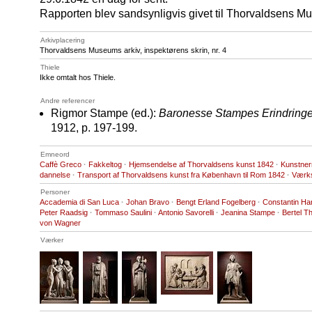
Rapporten blev sandsynligvis givet til Thorvaldsens 
Arkivplacering
Thorvaldsens Museums arkiv, inspektørens skrin, nr. 4
Thiele
Ikke omtalt hos Thiele.
Andre referencer
Rigmor Stampe (ed.):
Baronesse Stampes Erindring
1912, p. 197-199.
Emneord
Caffè Greco
·
Fakkeltog
·
Hjemsendelse af Thorvaldsens kunst 1842
·
Kunstner
dannelse
·
Transport af Thorvaldsens kunst fra København til Rom 1842
·
Værks
Personer
Accademia di San Luca
·
Johan Bravo
·
Bengt Erland Fogelberg
·
Constantin H
Peter Raadsig
·
Tommaso Saulini
·
Antonio Savorelli
·
Jeanina Stampe
·
Bertel T
von Wagner
Værker