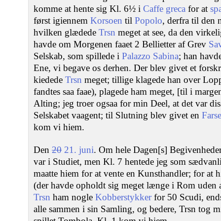
komme at hente sig Kl. 6½ i
Caffe greca
for at
sp
først igiennem
Korsoen
til
Popolo
, derfra til de
hvilken glædede
Trsn
meget at see, da den virke
havde om Morgenen faaet 2 Bellietter af Grev
Sav
Selskab, som spillede i
Palazzo Sabina
; han havd
Ene, vi begave os derhen. Der blev givet et fors
kiedede
Trsn
meget; tillige klagede han over Lopp
fandtes saa faae), plagede ham meget, [til i marg
Alting; jeg troer ogsaa for min Deel, at det var di
Selskabet vaagent; til Slutning blev givet en
Fars
kom vi hiem.
Den
20
21. juni
. Om hele Dagen[s] Begivenheder k
var i Studiet, men Kl. 7 hentede jeg som sædvan
maatte hiem for at vente en Kunsthandler; for at 
(der havde opholdt sig meget længe i Rom uden a
Trsn
ham nogle
Kobberstykker
for 50 Scudi, end
alle sammen i sin Samling, og bedere, Trsn tog m
spillet Tombola, Kl. 1 kom vi hiem.