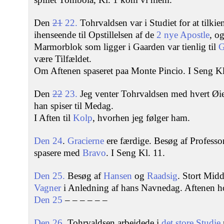
Den
21
22.
Tohrvaldsen var i Studiet for at tilkie
ihenseende til Opstillelsen af de
2 nye Apostle
, o
Marmorblok som ligger i Gaarden var tienlig til
G
være Tilfældet.
Om Aftenen spaseret paa Monte Pincio. I Seng Kl
Den
22
23.
Jeg venter Tohrvaldsen med hvert Øi
han spiser til Medag.
I Aften til
Kolp
, hvorhen jeg følger ham.
Den 24
.
Gracierne
ere færdige. Besøg af Professo
spasere med
Bravo
. I Seng Kl. 11.
Den 25.
Besøg af
Hansen
og
Raadsig
. Stort Mid
Vagner
i Anledning af hans Navnedag. Aftenen 
Den 25
– – – – – –
Den 26.
Tohrvaldsen arbeidede i
det store Studie