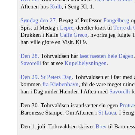
Aftenen hos
Kolb
, i Seng Kl. 1.
Søndag den 27.
Besøg af Professor
Faugelberg
og
Spist til Medag i
Lepre
, derefter kiørt til
Torre di 
Drukken i Kaffe
Caffe Greco
, hvorfra jeg fulgte 
han ville giøre en Visit. Kl 9.
Den 28.
Tohrvaldsen har
læst næsten hele Dagen
Savorelli
for at see
Kupelbelysningen
.
Den 29. St Peters Dag.
Tohrvaldsen er i fær med a
kommen
fra Kiøbenhavn
, thi de vare meget ruin
han i Dag under Hænder. I Aften med
Savorelli
fo
Den 30. Tohrvaldsen istandsætter sin egen
Protræ
Baronesse Stampe. Om Aftenen i
St Luca
. I Seng
Den 1. juli. Tohrvaldsen skriver
Brev
til Barones