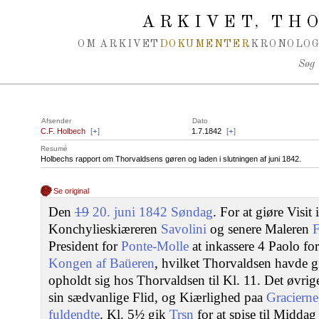
Spring navigation over
ARKIVET
THO
,
OM ARKIVET
DOKUMENTER
KRONOLOG
Søg
Afsender
Dato
C.F. Holbech
[
+
]
1.7.1842
[
+
]
Resumé
Holbechs rapport om Thorvaldsens gøren og laden i slutningen af juni 1842.
Se original
Den
19
20. juni 1842 Søndag
. For at giøre Visit 
Konchylieskiæreren
Savolini
og senere Maleren
F
President for
Ponte-Molle
at inkassere 4 Paolo for
Kongen af Baüeren
, hvilket Thorvaldsen havde g
opholdt sig hos Thorvaldsen til Kl. 11. Det øvri
sin sædvanlige Flid, og Kiærlighed paa
Gracierne
fuldendte
. Kl. 5½ gik
Trsn
for at spise til Middag