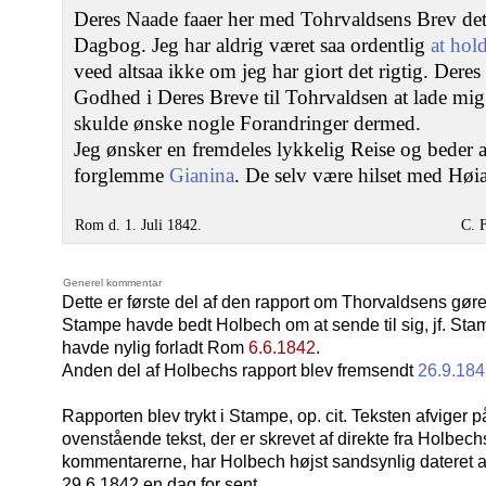
Deres Naade faaer her med Tohrvaldsens Brev det 
Dagbog. Jeg har aldrig været saa ordentlig
at hol
veed altsaa ikke om jeg har giort det rigtig. Dere
Godhed i Deres Breve til Tohrvaldsen at lade mi
skulde ønske nogle Forandringer dermed.
Jeg ønsker en fremdeles lykkelig Reise og beder at
forglemme
Gianina
. De selv være hilset med Høia
Rom d. 1. Juli 1842.
C. 
Generel kommentar
Dette er første del af den rapport om Thorvaldsens gør
Stampe havde bedt Holbech om at sende til sig, jf. Stamp
havde nylig forladt Rom
6.6.1842
.
Anden del af Holbechs rapport blev fremsendt
26.9.18
Rapporten blev trykt i Stampe, op. cit. Teksten afviger p
ovenstående tekst, der er skrevet af direkte fra Holbech
kommentarerne, har Holbech højst sandsynlig dateret all
29.6.1842 en dag for sent.