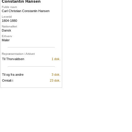
Constantin Hansen
Fulde navn
Carl Christian Constantin Hansen
Levetid
1804-1880
Nationalitet
Dansk
Erhverv
Maler
Repræsentation i Arkivet
Til Thorvaldsen
1 dok.
Til og fra andre
3 dok.
Omtalt i
23 dok.