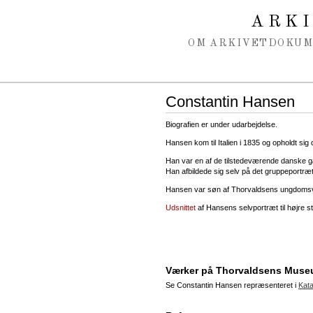
Spring navigation over
ARK
OM ARKIVET
DOKU
Constantin Hansen
Biografien er under udarbejdelse.
Hansen kom til Italien i 1835 og opholdt sig
Han var en af de tilstedeværende danske 
Han afbildede sig selv på det gruppeportr
Hansen var søn af Thorvaldsens ungdoms
Udsnittet
af Hansens selvportræt til højre 
Værker på Thorvaldsens Mus
Se Constantin Hansen repræsenteret i
Kata