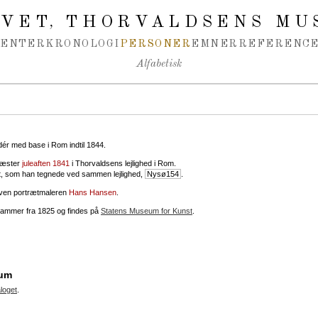
IVET
THORVALDSENS MU
,
MENTER
KRONOLOGI
PERSONER
EMNER
REFERENCE
Alfabetisk
 dér med base i Rom indtil 1844.
gæster
juleaften 1841
i Thorvaldsens lejlighed i Rom.
æt, som han tegnede ved sammen lejlighed,
Nysø154
.
ven portrætmaleren
Hans Hansen
.
stammer fra 1825 og findes på
Statens Museum for Kunst
.
eum
loget
.