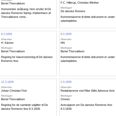
F.C. Hillerup
,
Christian Winther
Bertel Thorvaldsen
Modtager
Humoristisk skålsang i fem strofer til De
De danske Romere
danske Romeres fejring i København af
Thorvaldsens rome...
Kommentarerne til dette dokument er under
udarbejdelse.
8.3.1839
8.3.1839
Afsender
Afsender
H. Käcker
NN
Modtager
Modtager
Bertel Thorvaldsen
Bertel Thorvaldsen
Regning for klaverstemning til De danske
Kommentarerne til dette dokument er under
Romeres fest.
udarbejdelse.
12.3.1839
2.4.1839
Afsender
Afsender
Johan Christian Fick
Redaktørerne ved Ribe Stifts Adresse-Avis
Modtager
Modtager
Bertel Thorvaldsen
Omnes
Regning for de samlede udgifter til De
Avisrapport om De danske Romeres fest
danske Romeres fest 8.3.1839.
8.3.1839.