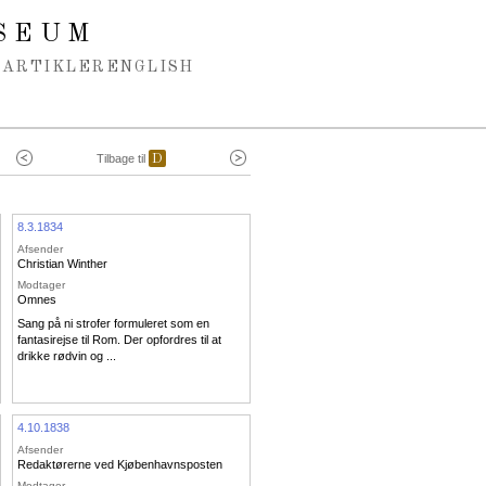
SEUM
ARTIKLER
ENGLISH
Tilbage til
D
8.3.1834
Afsender
Christian Winther
Modtager
Omnes
Sang på ni strofer formuleret som en
fantasirejse til Rom. Der opfordres til at
drikke rødvin og ...
4.10.1838
Afsender
Redaktørerne ved Kjøbenhavnsposten
Modtager