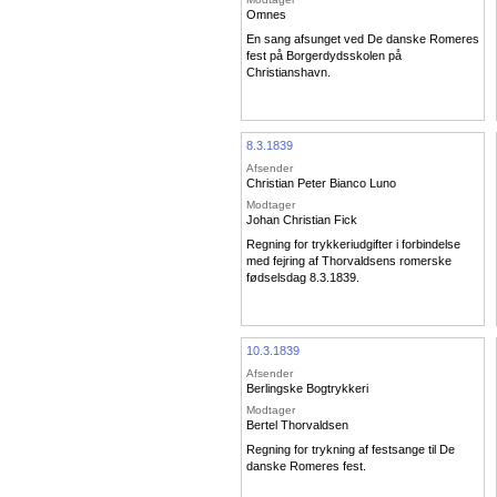
Omnes
En sang afsunget ved De danske Romeres
fest på Borgerdydsskolen på
Christianshavn.
8.3.1839
Afsender
Christian Peter Bianco Luno
Modtager
Johan Christian Fick
Regning for trykkeriudgifter i forbindelse
med fejring af Thorvaldsens romerske
fødselsdag 8.3.1839.
10.3.1839
Afsender
Berlingske Bogtrykkeri
Modtager
Bertel Thorvaldsen
Regning for trykning af festsange til De
danske Romeres fest.