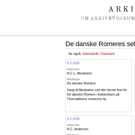
Spring navigation over
ARK
OM ARKIVET
DOKU
De danske Romeres se
Se også:
Selskabsliv i Danmark
8.3.1830
Afsender
N.C.L. Abrahams
Modtager
De danske Romere
Sang af Abrahams ved den første fest for
De danske Romere i København på
Thorvaldsens romerske fø...
8.3.1835
Afsender
H.C. Andersen
Modtager