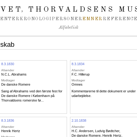
IVET
THORVALDSENS MU
,
MENTER
KRONOLOGI
PERSONER
EMNER
REFERENCE
Alfabetisk
lskab
8.3.1830
8.3.1834
Afsender
Afsender
N.C.L. Abrahams
F.C. Hillerup
Modtager
Modtager
De danske Romere
Omnes
Sang af Abrahams ved den første fest for
Kommentarerne til dette dokument er under
De danske Romere i København på
udarbejdelse.
Thorvaldsens romerske fø...
8.3.1836
2.10.1838
Afsender
Afsender
Henrik Hertz
H.C. Andersen
,
Ludvig Bødtcher
,
De danske Romere
,
Henrik Hertz
,
Modtager