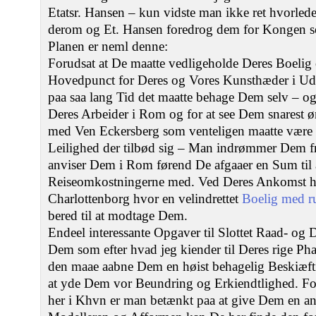
Etatsr. Hansen – kun vidste man ikke ret hvorle
derom og Et. Hansen foredrog dem for Kongen s
Planen er neml denne:
Forudsat at De maatte vedligeholde Deres Boeli
Hovedpunct for Deres og Vores Kunsthæder i Udl
paa saa lang Tid det maatte behage Dem selv – 
Deres Arbeider i Rom og for at see Dem snarest ø
med Ven Eckersberg som venteligen maatte være
Leilighed der tilbød sig – Man indrømmer Dem fr
anviser Dem i Rom førend De afgaaer en Sum til a
Reiseomkostningerne med. Ved Deres Ankomst her
Charlottenborg hvor en velindrettet
Boelig med 
bered til at modtage Dem.
Endeel interessante Opgaver til Slottet Raad- og
Dem som efter hvad jeg kiender til Deres rige Phan
den maae aabne Dem en høist behagelig Beskiæftig
at yde Dem vor Beundring og Erkiendtlighed. F
her i Khvn er man betænkt paa at give Dem en ans