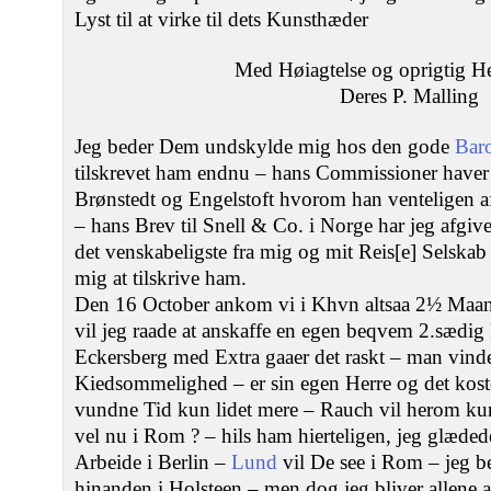
Lyst til at virke til dets Kunsthæder
Med Høiagtelse og oprigtig 
Deres P. Malling
Jeg beder Dem undskylde mig hos den gode
Bar
tilskrevet ham endnu – hans Commissioner haver j
Brønstedt og Engelstoft hvorom han venteligen 
– hans Brev til Snell & Co. i Norge har jeg afgive
det venskabeligste fra mig og mit Reis[e] Selska
mig at tilskrive ham.
Den 16 October ankom vi i Khvn altsaa 2½ Maa
vil jeg raade at anskaffe en egen beqvem 2.sædi
Eckersberg med Extra gaaer det raskt – man vind
Kiedsommelighed – er sin egen Herre og det koste
vundne Tid kun lidet mere – Rauch vil herom ku
vel nu i Rom ? – hils ham hierteligen, jeg glæd
Arbeide i Berlin –
Lund
vil De see i Rom – jeg be
hinanden i Holsteen – men dog jeg bliver allene 