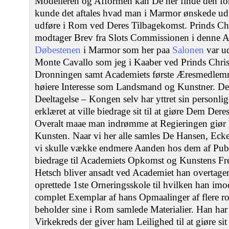
Modelleren og Afformen kan De her finde den f
kunde det aftales hvad man i Marmor ønskede udf
udføre i Rom ved Deres Tilbagekomst. Prinds Chr
modtager Brev fra Slots Commissionen i denne A
Døbestenen
i Marmor som her paa
Salonen
var ud
Monte Cavallo som jeg i Kaaber ved Prinds Christ
Dronningen samt Academiets første Æresmedlem
høiere Interesse som Landsmand og Kunstner. De
Deeltagelse – Kongen selv har yttret sin personli
erklæret at ville biedrage sit til at giøre Dem Der
Overalt maae man indrømme at Regieringen giør 
Kunsten. Naar vi her alle samles De Hansen, Ecke
vi skulle vække endmere Aanden hos dem af Publi
biedrage til Academiets Opkomst og Kunstens F
Hetsch bliver ansadt ved Academiet han overtager
oprettede 1ste Orneringsskole til hvilken han imo
complet Exemplar af hans Opmaalinger af fler
beholder sine i Rom samlede Materialier. Han har
Virkekreds der giver ham Leilighed til at giøre sit