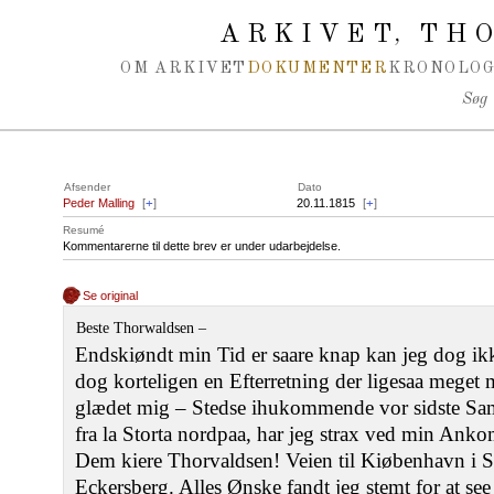
Spring navigation over
ARKIVET
THO
,
OM ARKIVET
DOKUMENTER
KRONOLOG
Søg
Afsender
Dato
Peder Malling
[
+
]
20.11.1815
[
+
]
Resumé
Kommentarerne til dette brev er under udarbejdelse.
Se original
Beste Thorwaldsen –
Endskiøndt min Tid er saare knap kan jeg dog i
dog korteligen en Efterretning der ligesaa mege
glædet mig – Stedse ihukommende vor sidste Sam
fra la Storta nordpaa, har jeg strax ved min Ankom
Dem kiere Thorvaldsen! Veien til Kiøbenhavn i 
Eckersberg. Alles Ønske fandt jeg stemt for at se