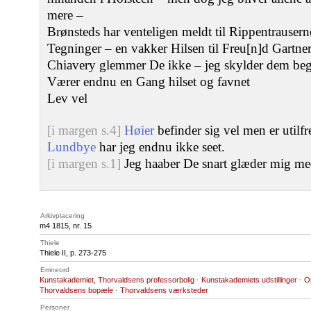
mere –
Brønsteds har venteligen meldt til Rippentrauser
Tegninger – en vakker Hilsen til Freu[n]d Gartne
Chiavery glemmer De ikke – jeg skylder dem beg
Værer endnu en Gang hilset og favnet
Lev vel
[i margen s.4]
Høier
befinder sig vel men er utilfr
Lundbye
har jeg endnu ikke seet.
[i margen s.1]
Jeg haaber De snart glæder mig me
Arkivplacering
m4 1815, nr. 15
Thiele
Thiele II, p. 273-275
Emneord
Kunstakademiet, Thorvaldsens professorbolig
·
Kunstakademiets udstillinger
·
Op
Thorvaldsens bopæle
·
Thorvaldsens værksteder
Personer