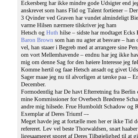
Eckersberg har ikke mindre gode Udsigter end jeg
anskrevet som hans Flid og Talent fortiener – De
3 Qvinder ved Graven har vundet almindeligt Bief
varme Hilsen nærmere tilskriver jeg ham
Hetsch og
Huth
hilse – sidste har modtaget Ecks
Baron Brown
som han nu agter at besvare – han 
vel, han staaer i Begreb med at arrangere sine P
om vort Mellemhavende – endnu har jeg ikke havt
mig om denne Sag for den høiere Interesse jeg føl
Komme hertil og faae Hetsch ansadt og givet Uds
Sager maae jeg nu til alvorligen at tænke paa – E
December.
Formodentlig har De havt Efterretning fra Berlin o
mine Kommissioner for Overbech Brødrene Sch
andre mig hilsede. Frue Humboldt Schadow og R
Exemplar af Deres Triumf –-
Meget havde jeg at fortælle men her er ikke Tid d
refereret. Lev vel beste Thorwaldsen, snart haabe
ligesaameget sporet af Deres Tilbøjelighed til at 