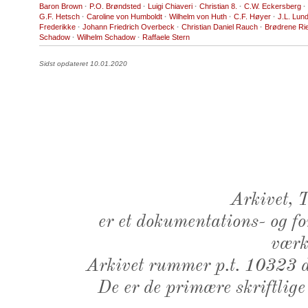
Baron Brown
·
P.O. Brøndsted
·
Luigi Chiaveri
·
Christian 8.
·
C.W. Eckersberg
·
G.F. Hetsch
·
Caroline von Humboldt
·
Wilhelm von Huth
·
C.F. Høyer
·
J.L. Lun
Frederikke
·
Johann Friedrich Overbeck
·
Christian Daniel Rauch
·
Brødrene Ri
Schadow
·
Wilhelm Schadow
·
Raffaele Stern
Sidst opdateret 10.01.2020
Arkivet,
er et dokumentations- og f
værk,
Arkivet rummer p.t. 10323 d
De er de primære skriftlige