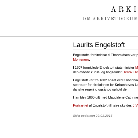
Spring navigation over
ARK
OM ARKIVET
DOKU
Laurits Engelstoft
Engelstofts forbindelse til Thorvaldsen var
Montenero
.
I 1807 formidlede Engelstoft statsminister
M
den afdøde kunst- og bogsamler
Henrik Hie
Engelstoft var fra 1802 ansat ved København
sekretær for direktionen for Københavns Un
danske regering også tog ophold dér.
Han blev 1805 gift med Magdalene Cathrine 
Portrættet
af Engelstoft til højre skyldes
J.V
Sidst opdateret 22.01.2015