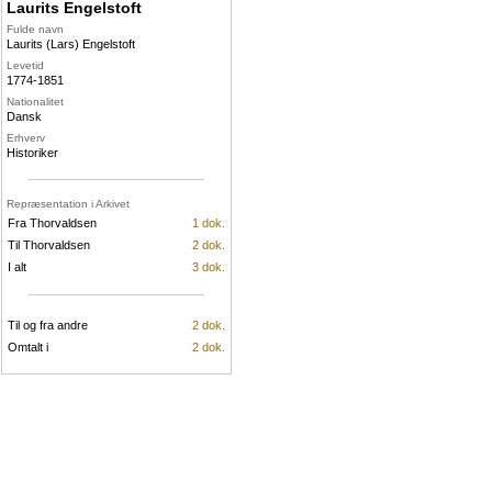
Laurits Engelstoft
Fulde navn
Laurits (Lars) Engelstoft
Levetid
1774-1851
Nationalitet
Dansk
Erhverv
Historiker
Repræsentation i Arkivet
Fra Thorvaldsen
1 dok.
Til Thorvaldsen
2 dok.
I alt
3 dok.
Til og fra andre
2 dok.
Omtalt i
2 dok.