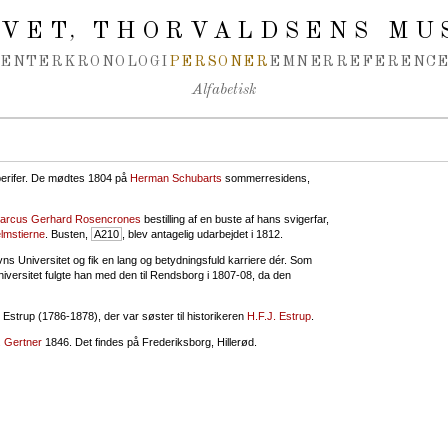
IVET
THORVALDSENS MU
,
MENTER
KRONOLOGI
PERSONER
EMNER
REFERENCE
Alfabetisk
 perifer. De mødtes 1804 på
Herman Schubarts
sommerresidens,
arcus Gerhard Rosencrones
bestilling af en buste af hans svigerfar,
lmstierne
. Busten,
A210
, blev antagelig udarbejdet i 1812.
s Universitet og fik en lang og betydningsfuld karriere dér. Som
iversitet fulgte han med den til Rendsborg i 1807-08, da den
Estrup (1786-1878), der var søster til historikeren
H.F.J. Estrup
.
. Gertner
1846. Det findes på Frederiksborg, Hillerød.