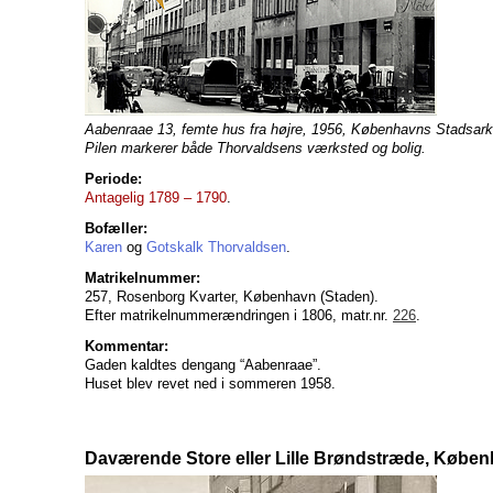
Aabenraae 13, femte hus fra højre, 1956, Københavns Stadsarki
Pilen markerer både Thorvaldsens værksted og bolig.
Periode:
Antagelig 1789 – 1790
.
Bofæller:
Karen
og
Gotskalk Thorvaldsen
.
Matrikelnummer:
257, Rosenborg Kvarter, København (Staden).
Efter matrikelnummerændringen i 1806, matr.nr.
226
.
Kommentar:
Gaden kaldtes dengang “Aabenraae”.
Huset blev revet ned i sommeren 1958.
Daværende Store eller Lille Brøndstræde, Købe