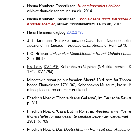
Nanna Kronberg Frederiksen:
Kunstakademiets boliger
,
arkivet.thorvaldsensmuseum.dk, 2014.
Nanna Kronberg Frederiksen:
Thorvaldsens bolig, værksted
Kunstakademiet
, arkivet.thorvaldsensmuseum.dk, 2014.
Hans Hansens dagbog
23.2.1795
.
J.B. Hartmann: ‘Palazzo Tomati e Casa Buti – Nidi di uccelli m
adozione’, in:
Lunario – Vecchie Casa Romane
, Rom 1973.
F.C. Hillerup:
Italica eller Mindeblomster fra mit Ophold i Itali
2, p. 96-97.
KV-1795
,
KV-1796
, Københavns Vejviser (NB. ikke nævnt i 
1792, KV-1794).
Mindetavle opsat på husfacaden Åbenrå 13 til ære for Thorv
boede Thorvaldsen 1791-96”, Københavns Museum, inv.nr.
1
mindepladens opsættelse er ukendt.
Friedrich Noack: ‘Thorvaldsens Geliebte’, in:
Deutsche Revu
p. 311.
Friedrich Noack: ‘Casa Buti in Rom’, in:
Westermanns illustri
Monatshefte für das gesamte geistige Leben der Gegenwart
,
1901, p. 789.
Friedrich Noack:
Das Deutschtum in Rom seit dem Ausgang d