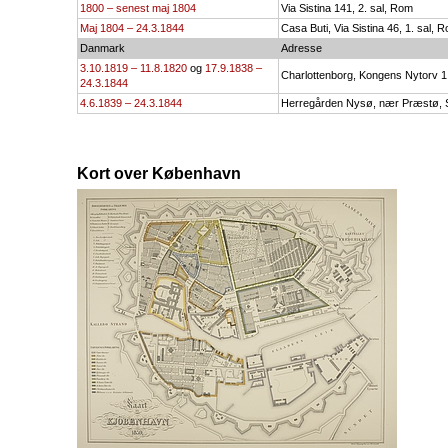
1800 – senest maj 1804
Via Sistina 141, 2. sal, Rom
Maj 1804 – 24.3.1844
Casa Buti, Via Sistina 46, 1. sal, 
Danmark
Adresse
3.10.1819 – 11.8.1820
og
17.9.1838 –
Charlottenborg, Kongens Nytorv 
24.3.1844
4.6.1839 – 24.3.1844
Herregården Nysø, nær Præstø, 
Kort over København