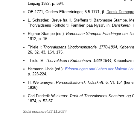
Leipzig 1927, p. 594.
OE-1771, Oeders Efterretninger, 5.5.1771, jf.
Dansk Demogra
L. Schrøder: ‘Breve fra H. Steffens til Baronesse Stampe. M
Thorvaldsens Forhold til Familien paa Nysø’, in:
Danskeren
, 
Rigmor Stampe (ed.):
Baronesse Stampes Erindringer om Th
1912, p. 16.
Thiele I:
Thorvaldsens Ungdomshistorie. 1770-1804
, Københa
26, 32, 43, 164, 175.
Thiele IV:
Thorvaldsen i Kiøbenhavn. 1839-1844
, København 
Hermann Uhde (ed.):
Erinnerungen und Leben der Malerin Lou
p. 223-224.
H. Weitemeyer:
Personalhistorisk Tidsskrift
, 6. VI, 154 (henv
1936).
Carl Frederik Wilckens:
Træk af Thorvaldsens Konstner- og 
1874, p. 52-57.
Sidst opdateret 22.11.2024