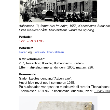
Aabenraae 13, femte hus fra højre, 1956, Københavns Stadsarki
Pilen markerer både Thorvaldsens værksted og bolig.
Periode:
1791 – 29.8.1796
.
Bofæller:
Karen
og
Gotskalk Thorvaldsen
.
Matrikelnummer:
257, Rosenborg Kvarter, København (Staden).
Efter matrikelnummerændringen i 1806, matr.nr.
226
.
Kommentar:
Gaden kaldtes dengang “Aabenraae”.
Huset blev revet ned i sommeren 1958.
På husfacaden var opsat en mindetavle til ære for Thorvaldsen
Thorvaldsen 1791-96”, Københavns Museum, inv.nr.
1934:59×0