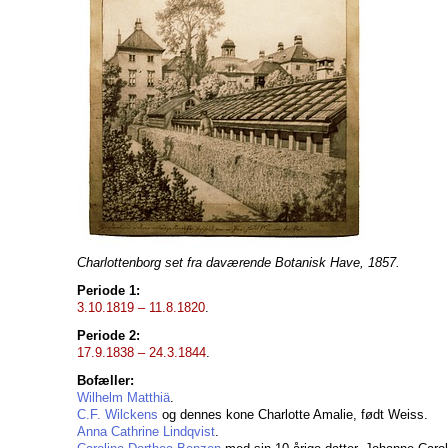
Charlottenborg set fra daværende Botanisk Have, 1857.
Periode 1:
3.10.1819 – 11.8.1820
.
Periode 2:
17.9.1838 – 24.3.1844
.
Bofæller:
Wilhelm Matthiä
.
C.F. Wilckens
og dennes kone Charlotte Amalie, født Weiss.
Anna Cathrine Lindqvist
.