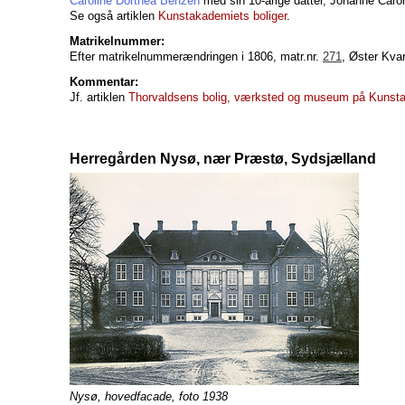
Caroline Dorthea Benzen
med sin 10-årige datter, Johanne Caro
Se også artiklen
Kunstakademiets boliger
.
Matrikelnummer:
Efter matrikelnummerændringen i 1806, matr.nr.
271
, Øster Kva
Kommentar:
Jf. artiklen
Thorvaldsens bolig, værksted og museum på Kunst
Herregården Nysø, nær Præstø, Sydsjælland
Nysø, hovedfacade, foto 1938