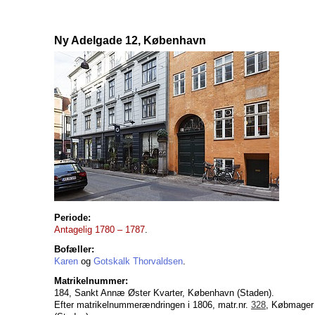
Ny Adelgade 12, København
Periode:
Antagelig 1780 – 1787
.
Bofæller:
Karen
og
Gotskalk Thorvaldsen
.
Matrikelnummer:
184, Sankt Annæ Øster Kvarter, København (Staden).
Efter matrikelnummerændringen i 1806, matr.nr.
328
, Købmager