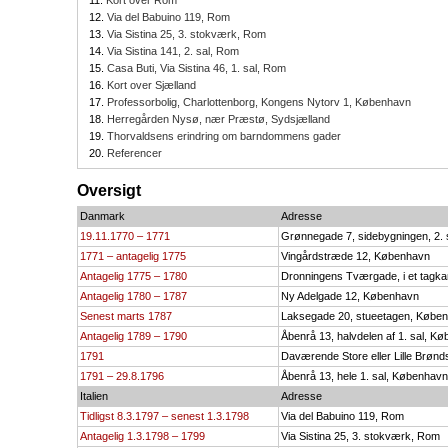
12.
Via del Babuino 119, Rom
13.
Via Sistina 25, 3. stokværk, Rom
14.
Via Sistina 141, 2. sal, Rom
15.
Casa Buti, Via Sistina 46, 1. sal, Rom
16.
Kort over Sjælland
17.
Professorbolig, Charlottenborg, Kongens Nytorv 1, København
18.
Herregården Nysø, nær Præstø, Sydsjælland
19.
Thorvaldsens erindring om barndommens gader
20.
Referencer
Oversigt
Danmark
Adresse
19.11.1770 – 1771
Grønnegade 7, sidebygningen, 2.
1771 – antagelig 1775
Vingårdstræde 12, København
Antagelig 1775 – 1780
Dronningens Tværgade, i et tagk
Antagelig 1780 – 1787
Ny Adelgade 12, København
Senest marts 1787
Laksegade 20, stueetagen, Købe
Antagelig 1789 – 1790
Åbenrå 13, halvdelen af 1. sal, K
1791
Daværende Store eller Lille Brø
1791 – 29.8.1796
Åbenrå 13, hele 1. sal, København
Italien
Adresse
Tidligst 8.3.1797 – senest 1.3.1798
Via del Babuino 119, Rom
Antagelig 1.3.1798 – 1799
Via Sistina 25, 3. stokværk, Rom