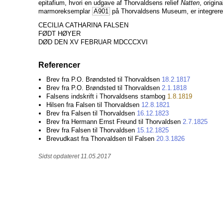
epitafium, hvori en udgave af Thorvaldsens relief
Natten
, origin
marmoreksemplar
A901
på Thorvaldsens Museum, er integreret,
CECILIA CATHARINA FALSEN
FØDT HØYER
DØD DEN XV FEBRUAR MDCCCXVI
Referencer
Brev fra P.O. Brøndsted til Thorvaldsen
18.2.1817
Brev fra P.O. Brøndsted til Thorvaldsen
2.1.1818
Falsens indskrift i Thorvaldsens stambog
1.8.1819
Hilsen fra Falsen til Thorvaldsen
12.8.1821
Brev fra Falsen til Thorvaldsen
16.12.1823
Brev fra Hermann Ernst Freund til Thorvaldsen
2.7.1825
Brev fra Falsen til Thorvaldsen
15.12.1825
Brevudkast fra Thorvaldsen til Falsen
20.3.1826
Sidst opdateret 11.05.2017