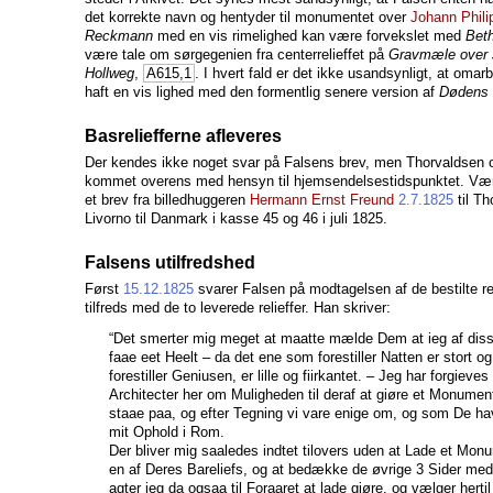
det korrekte navn og hentyder til monumentet over
Johann Phil
Reckmann
med en vis rimelighed kan være forvekslet med
Bet
være tale om sørgegenien fra centerrelieffet på
Gravmæle over 
Hollweg
,
A615,1
. I hvert fald er det ikke usandsynligt, at omar
haft en vis lighed med den formentlig senere version af
Dødens 
Basreliefferne afleveres
Der kendes ikke noget svar på Falsens brev, men Thorvaldsen
kommet overens med hensyn til hjemsendelsestidspunktet. Værke
et brev fra billedhuggeren
Hermann Ernst Freund
2.7.1825
til Th
Livorno til Danmark i kasse 45 og 46 i juli 1825.
Falsens utilfredshed
Først
15.12.1825
svarer Falsen på modtagelsen af de bestilte rel
tilfreds med de to leverede relieffer. Han skriver:
“Det smerter mig meget at maatte mælde Dem at ieg af diss
faae eet Heelt – da det ene som forestiller Natten er stort o
forestiller Geniusen, er lille og fiirkantet. – Jeg har forgieves
Architecter her om Muligheden til deraf at giøre et Monument
staae paa, og efter Tegning vi vare enige om, og som De ha
mit Ophold i Rom.
Der bliver mig saaledes indtet tilovers uden at Lade et Mo
en af Deres Bareliefs, og at bedække de øvrige 3 Sider med
agter ieg da ogsaa til Foraaret at lade giøre, og vælger hert