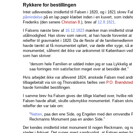
Rykkere for bestillingen
Intet udleveredes imidlertid til Falsen i 1820, og i 1821 skrev F
påmindelse
på en lap papir klæbet inden i en kuvert, som indeho
Frederiks (den senere
Christian 8
.), brev af
12.8.1821
.
I Falsens næste brev af
16.12.1823
mærker man imidlertid strak
utålmodighed. Han skrev som nævnt, at han havde forventet a
relieffer til gravmælet i 1820. Da de fleste af de familiemedlemm
havde tænkt at få monumentet opført, var døde eller syge, så ø
monumentet, såfremt det ikke var ankommet til København ved 
som han skriver:
“dersom hele Familien er uddød inden jeg er saa Lykkelig a
saa forringes min satisfaction meget over at besidde det.”
Hvis arbejdet ikke var afleveret 1824, ønskede Falsen med andre
tilbagebetalt via sin og Thorvaldsens fælles ven
P.O. Brøndsted
havde formidlet bestillingen.
I samme brev fra Falsen gives der tillige klarhed over, hvilke rel
Falsen havde aftalt, skulle udsmykke monumentet. Falsen skrive
relieffer der var tale om:
“
Natten
, paa den ene Side, og Engelen med den omvendte F
Reckmanns Monument paa en anden Side.”
Der kendes imidlertid intet monument til nogen Reckmann, og 
steder i Arkivet. Det synes mest sandsynligt, at Falsen enten ha