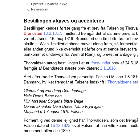
5.
Epitafiet i Holmens Kirke
6.
Referencer
Bestillingen afgives og accepteres
Bestillingen kendes første gang fra et brev fra Falsen og Thorv
Brøndsted
18.2.1817
. Imidlertid fremgår det af samme brev, at b
været afsendt 16. maj 1816. Brøndsted sendte dette første bre
skulle til Wien. Imidlertid nåede brevet aldrig frem, så formentli
eller anden grund ikke overholdt sit løfte om at sende brevet fra 
bortkommet undervejs fra Wien til Rom), og brevet er antagelig
Thorvaldsen antog bestillingen i et nu
forsvundet
brev af 24.5.18
fremgår af Brøndsteds næste brev dateret
2.1.1818
.
Året efter mødte Thorvaldsen personligt Falsen i Milano 1.8.1819
Danmark, hvilket fremgår af Falsens indskrift i
Thorvaldsens st
Glemsel og Erindring Dem ledsage
Hele Deres Bane hen.
Hiin forsøder Sorgens bittre Dage
Denne skienker Dem Deres Tabte Fryd igien.
Mayland d.1 August 1819 Falsen
Formentlig ved denne lejlighed har Thorvaldsen, som det fremgår
Falsen dateret
16.12.1823
lovet Falsen, at han ville kunne modtag
monument allerede i 1820.