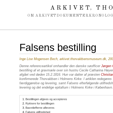
Spring navigation over
ARKIVET
THO
,
OM ARKIVET
DOKUMENTER
KRONOLOG
Falsens bestilling
Inge Lise Mogensen Bech, arkivet.thorvaldsensmuseum.dk, 20
Denne referenceartikel omhandler den danske søofficer
Jørgen 
bestilling af et gravmæle over sin hustru Cecile Catharina Høye
afgået ved døden 15.2.1816. Hun var datter af præsten
Christia
konfirmerede Thorvaldsen i Holmens Kirke. I artiklen redegøres f
færdiggørelse og levering, samt Falsens efterfølgende utilfred
levering og det endelige epitafium i Holmens Kirke i København.
1.
Bestillingen afgives og accepteres
2.
Rykkere for bestillingen
3.
Basreliefferne afleveres
4.
Falsens utilfredshed