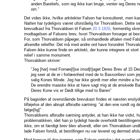
anden Bareliefs, som ieg ikke kan bruge, venter ieg Dere
om.”
Det vides ikke, hvilke arkitekter Falsen har konsulteret, men kas
Natten
har tydeligvis været uforståelig for Thorvaldsen. Dette 
brevudkast fra Thorvaldsen til Falsen
20.3.1826
, formentlig skre
modtagelsen af Falsens brev, hvori Thorvaldsen forsøger at bes
For, som Thorvaldsen påpeger, så omhandlede aftalen med Fals
afsendte relieffer. Det må med andre ord have forundret Thorva
Falsen ikke kunne finde en arkitekt, der kunne integrere et stort ru
relief i samme monument.
Thorvaldsen skriver:
“Jeg [har] med Fornøe[l]se imod[t]aget Deres Brev af 15 Dec
jeg seer at de er i forlæenhed med de to Bassorilievi som jeg
salig Kones Minde. Jeg har ikke giordt mer eller mindre a 
De erendre maaske ikke at have sagt mig at de ønskede Bas
Deres Kone vis er Dødt tillige med to Børen”
På bagsiden af ovenstående brevukast findes et næsten ensly
tilføjelse af den abrupt afbrudte sætning: “at den ene rundt og de
følge[lig]”
Thorvaldsens afbrudte sætning antyder, at han ikke har vidst, h
problematikken, idet han jo tydeligt havde overholdt bestillingens
ikke, om et færdigt brev blev afsendt, eller om Thorvaldsen undl
lade Falsen forstå, at bestillingen nu var leveret og dermed afslu
Med hensyn til den tegning, som Falsen omtaler i det ovenfor c