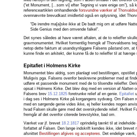
(“et Monument, [...som vi] efter Tegning vi vare enige om”), så 
referenceartiklen omhandlende
forsvundne værker af Thorvalds
ovennævnte brevudkast imidlertid også en oplysning, idet Thorv
“De irendre ma[a]ske ikke at De badt mig om at udføre Natte
Side Genius med den omvende falkel”.
Det synes således at have været aftalen, at de to relieffer skull
gravmonumentet. Hvilket formentlig fremgik af Thorvaldsens teg
netop dette faktum at usandsynliggøre Falsens påstand om, at 
kunne finde en arkitekt, der kunne få de to relieffer til at hæn
Epitafiet i Holmens Kirke
Monumentet blev aldrig, som planlagt ved bestillingen, opstillet
Muligvis pga. Falsens ovenfor beskrevne problemer med at find
udføre et passende monument med de to tilsendte relieffer. Deri
opsat i Holmens Kirke. Det blev dog med en version af
Natten
og
Falsens brev
15.12.1825
foretrunke relief af en genie.
Epitafiet
u
i dag ses i Holmens Kirke på korgangens sydvæg. Om Falsen retu
med en sørgende genie vides ikke, ej heller kendes nogen anvis
hvad Falsen skulle gøre med det overskydende relief. Hvilket Fa
fremgår af det ovenfor citerede brevstykke, bad om.
Værket var jf. brevet
18.2.1817
oprindelig tænkt til at indeholde 
forfattet af Falsen. Den lange indskrift kendes ikke, idet brevet m
afsnittet
Bestillingen afgives og accepteres
. Det endelige værk,