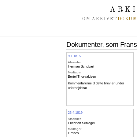
Spring navigation over
ARK
OM ARKIVET
DOKU
Dokumenter, som Frans 1
9.1.1815
Afsender
Herman Schubart
Modtager
Bertel Thorvaldsen
Kommentarerne til dette brev er under
udarbejdelse.
23.4.1819
Afsender
Friedrich Schlegel
Modtager
Omnes