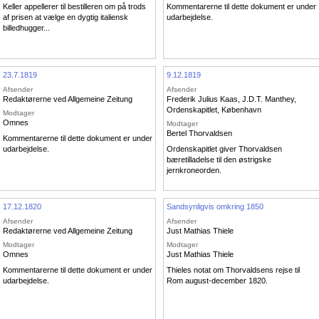
Keller appellerer til bestilleren om på trods
Kommentarerne til dette dokument er under
af prisen at vælge en dygtig italiensk
udarbejdelse.
billedhugger...
23.7.1819
9.12.1819
Afsender
Afsender
Redaktørerne ved Allgemeine Zeitung
Frederik Julius Kaas
,
J.D.T. Manthey
,
Ordenskapitlet, København
Modtager
Omnes
Modtager
Bertel Thorvaldsen
Kommentarerne til dette dokument er under
udarbejdelse.
Ordenskapitlet giver Thorvaldsen
bæretilladelse til den østrigske
jernkroneorden.
17.12.1820
Sandsynligvis omkring 1850
Afsender
Afsender
Redaktørerne ved Allgemeine Zeitung
Just Mathias Thiele
Modtager
Modtager
Omnes
Just Mathias Thiele
Kommentarerne til dette dokument er under
Thieles notat om Thorvaldsens rejse til
udarbejdelse.
Rom august-december 1820.