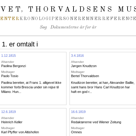
IVET
THORVALDSENS MU
,
MENTER
KRONOLOGI
PERSONER
EMNER
REFERENCE
Søg
Dokumenterne år for år
. er omtalt i
1.12.1815
3.4.1816
Afsender
Afsender
Paolina Bergonzi
Jørgen Knudtzon
Modtager
Modtager
Paolo Tosio
Bertel Thorvaldsen
Paolina beretter, at Frans 1. alligevel ikke
Knudtzon beretter, at han, Alexander Baillie,
kommer forbi Brescia under sin rejse til
samt hans bror Hans Carl Knudtzon har
Milano. Hun...
haft en god r...
12.6.1819
16.6.1819
Afsender
Afsender
Heinrich Keller
Redaktørerne ved Wiener Zeitung
Modtager
Modtager
Karl Pfyffer von Altishofen
Omnes