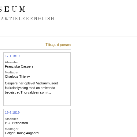
SEUM
ARTIKLER
ENGLISH
Tilbage til person
17.1.1819
Afsender
Franziska Caspers
Modtager
Charlotte Thierry
Caspers har oplevet Vatikanmuseet i
fakkelbelysning med en smittende
begejstret Thorvaldsen som t...
19.6.1819
Afsender
P.O. Brøndsted
Modtager
Holger Halling Aagaard