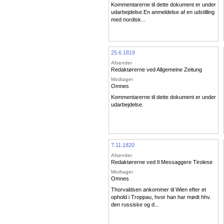
Kommentarerne til dette dokument er under
udarbejdelse.En anmeldelse af en udstilling
med nordisk...
25.6.1819
Afsender
Redaktørerne ved Allgemeine Zeitung
Modtager
Omnes
Kommentarerne til dette dokument er under
udarbejdelse.
7.11.1820
Afsender
Redaktørerne ved Il Messaggere Tirolese
Modtager
Omnes
Thorvaldsen ankommer til Wien efter et
ophold i Troppau, hvor han har mødt hhv.
den russiske og d...