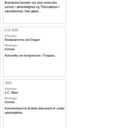
Brøndsted beretter om sine romerske
venner i almindelighed og Thorvaldsen i
særdeleshed. Han glæd...
6.11.1820
Afsender
Redaktørerne ved Dagen
Modtager
Omnes
Avisnotits om kongressen i Troppau.
1850
Afsender
J.C. Riise
Modtager
Omnes
Kommentarerne til dette dokument er under
udarbejdelse.