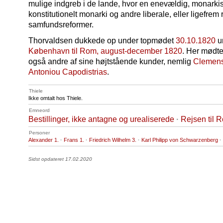
mulige indgreb i de lande, hvor en enevældig, monarkisk
konstitutionelt monarki og andre liberale, eller ligefrem
samfundsreformer.
Thorvaldsen dukkede op under topmødet
30.10.1820
u
København til Rom, august-december 1820
. Her mødte
også andre af sine højtstående kunder, nemlig
Clemens
Antoniou Capodistrias
.
Thiele
Ikke omtalt hos Thiele.
Emneord
Bestillinger, ikke antagne og urealiserede
·
Rejsen til 
Personer
Alexander 1.
·
Frans 1.
·
Friedrich Wilhelm 3.
·
Karl Philipp von Schwarzenberg
·
Sidst opdateret 17.02.2020