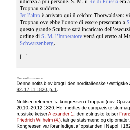
udienza a più persone. S. M. il
Re di Prussia
era a
Troppau suddetto.
Jer l’altro
è arrivato qui il celebre Thorwaldsen: v
Troppau ove ebbe l’onore di essere presentato a
S
questo grande Scultore sarà incaricato dell’esec
ordine di
S. M. l’Imperatore
verrà qui eretto al M
Schwarzenberg
.
[...]
Generel kommentar
Denne notits blev bragt i den norditalienske / østrigske
92, 17.11.1820, p. 1
.
Notitsen refererer fra kongressen i Troppau (nuv. Opava)
20.10.-20.12.1820. Her mødtes de europæiske stormagte
russiske kejser
Alexander 1.
, den østrigske kejser
Frans
Friedrich Wilhelm (4.)
, talrige statsmænd og diplomater
Kongressen var foranlediget af opstanden i Napoli i 1820