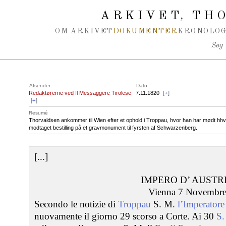
Spring navigation over
ARKIVET
THO
,
OM ARKIVET
DOKUMENTER
KRONOLOG
Søg
Afsender
Dato
Redaktørerne ved Il Messaggere Tirolese
7.11.1820
[
+
]
[
+
]
Resumé
Thorvaldsen ankommer til Wien efter et ophold i Troppau, hvor han har mødt hhv
modtaget bestilling på et gravmonument til fyrsten af Schwarzenberg.
[...]
IMPERO D’ AUSTRI
Vienna 7 Novembre
Secondo le notizie di
Troppau
S. M.
l’Imperatore
nuovamente il giorno 29 scorso a Corte. Ai 30
S.