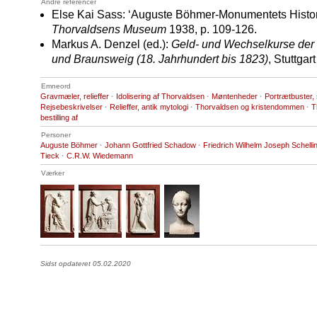
Andre referencer
Else Kai Sass: ‘Auguste Böhmer-Monumentets Histori
Thorvaldsens Museum
1938, p. 109-126.
Markus A. Denzel (ed.):
Geld- und Wechselkurse der
und Braunsweig (18. Jahrhundert bis 1823)
, Stuttgar
Emneord
Gravmæler, relieffer
·
Idolisering af Thorvaldsen
·
Møntenheder
·
Portrætbuster,
Rejsebeskrivelser
·
Relieffer, antik mytologi
·
Thorvaldsen og kristendommen
·
T
bestilling af
Personer
Auguste Böhmer
·
Johann Gottfried Schadow
·
Friedrich Wilhelm Joseph Schelli
Tieck
·
C.R.W. Wiedemann
Værker
Sidst opdateret 05.02.2020