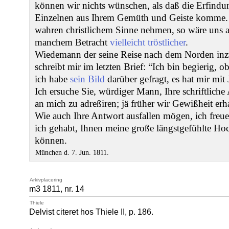
können wir nichts wünschen, als daß die Erfind
Einzelnen aus Ihrem Gemüth und Geiste komme. 
wahren christlichem Sinne nehmen, so wäre uns a
manchem Betracht
vielleicht tröstlicher
.
Wiedemann der seine Reise nach dem Norden inzwi
schreibt mir im letzten Brief: “Ich bin begierig, 
ich habe
sein Bild
darüber gefragt, es hat mir mit 
Ich ersuche Sie, würdiger Mann, Ihre schriftlich
an mich zu adreßiren; jä früher wir Gewißheit erha
Wie auch Ihre Antwort ausfallen mögen, ich freu
ich gehabt, Ihnen meine große längstgefühlte H
können.
München d. 7. Jun. 1811.
Arkivplacering
m3 1811, nr. 14
Thiele
Delvist citeret hos Thiele II, p. 186.