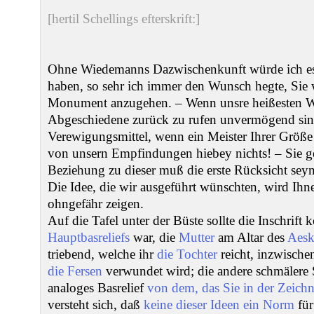
[hertil Schellings efterskrift:]
Ohne Wiedemanns Dazwischenkunft würde ich e
haben, so sehr ich immer den Wunsch hegte, Sie 
Monument anzugehen. – Wenn unsre heißesten W
Abgeschiedene zurück zu rufen unvermögend sind,
Verewigungsmittel, wenn ein Meister Ihrer Größ
von unsern Empfindungen hiebey nichts! – Sie ge
Beziehung zu dieser muß die erste Rücksicht seyn, 
Die Idee, die wir ausgeführt wünschten, wird Ih
ohngefähr zeigen.
Auf die Tafel unter der Büste sollte die Inschrif
Hauptbasreliefs
war, die
Mutter
am Altar des
Aesk
triebend, welche ihr
die Tochter
reicht, inzwische
die Fersen
verwundet wird; die andere schmälere Se
analoges Basrelief
von dem, das Sie in der Zeich
versteht sich, daß
keine dieser Ideen ein Norm
für