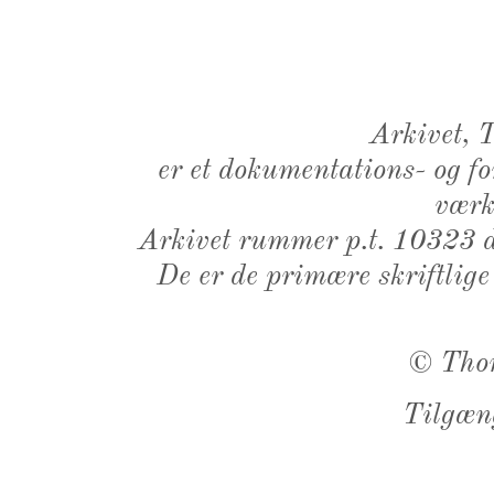
Arkivet,
er et dokumentations- og f
værk,
Arkivet rummer p.t. 10323 d
De er de primære skriftlige
©
Tho
Tilgæn