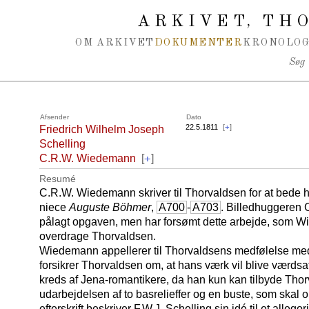
Spring navigation over
ARKIVET
THO
,
OM ARKIVET
DOKUMENTER
KRONOLOG
Søg
Afsender
Dato
22.5.1811
[
+
]
Friedrich Wilhelm Joseph
Schelling
+
C.R.W. Wiedemann
[
]
Resumé
C.R.W. Wiedemann skriver til Thorvaldsen for at bede 
niece
Auguste Böhmer
,
A700
-
A703
. Billedhuggeren C
pålagt opgaven, men har forsømt dette arbejde, som 
overdrage Thorvaldsen.
Wiedemann appellerer til Thorvaldsens medfølelse med
forsikrer Thorvaldsen om, at hans værk vil blive værdsat
kreds af Jena-romantikere, da han kun kan tilbyde Thor
udarbejdelsen af to basrelieffer og en buste, som skal o
efterskrift beskriver F.W.J. Schelling sin idé til et allego