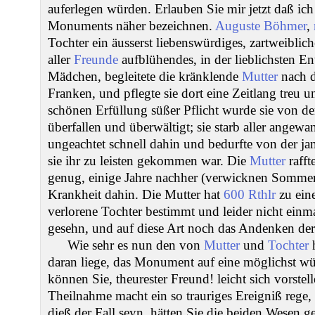
auferlegen würden. Erlauben Sie mir jetzt daß ic
Monuments näher bezeichnen.
Auguste Böhmer
,
Tochter ein äusserst liebenswürdiges, zartweiblic
aller
Freunde
aufblühendes, in der lieblichsten E
Mädchen, begleitete die kränklende
Mutter
nach 
Franken, und pflegte sie dort eine Zeitlang treu un
schönen Erfüllung süßer Pflicht wurde sie von de
überfallen und überwältigt; sie starb aller angewa
ungeachtet schnell dahin und bedurfte von der j
sie ihr zu leisten gekommen war. Die
Mutter
rafft
genug, einige Jahre nachher (verwicknen Sommer)
Krankheit dahin. Die Mutter hat
600 Rthlr
zu ein
verlorene Tochter bestimmt und leider nicht einm
gesehn, und auf diese Art noch das Andenken der
Wie sehr es nun den von
Mutter
und
Tochter
h
daran liege, das Monument auf eine möglichst wür
können Sie, theurester Freund! leicht sich vorstel
Theilnahme macht ein so trauriges Ereigniß rege
dieß der Fall seyn, hätten Sie die beiden Wesen g