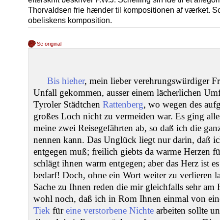
Thorvaldsen frie hænder til kompositionen af værket. S
obeliskens komposition.
Se original
Bis hieher
, mein lieber verehrungswürdiger Fr
Unfall gekommen, ausser einem lächerlichen Umf
Tyroler Städtchen
Rattenberg
, wo wegen des aufge
großes Loch nicht zu vermeiden war. Es ging all
meine zwei Reisegefährten ab, so daß ich die gan
nennen kann. Das Unglück liegt nur darin, daß i
entgegen muß; freilich giebts da warme Herzen f
schlägt ihnen warm entgegen; aber das Herz ist es
bedarf! Doch, ohne ein Wort weiter zu verlieren l
Sache zu Ihnen reden die mir gleichfalls sehr am H
wohl noch, daß ich in Rom Ihnen einmal von e
Tiek
für
eine verstorbene Nichte
arbeiten sollte u