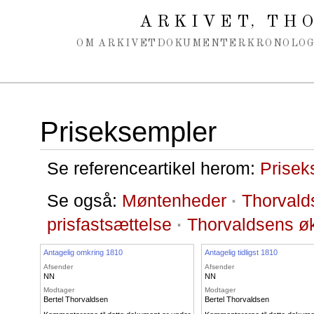
Spring navigation over
ARKIVET
THO
,
OM ARKIVET
DOKUMENTER
KRONOLOG
Priseksempler
Se referenceartikel herom:
Prisek
Se også:
Møntenheder
·
Thorvald
prisfastsættelse
·
Thorvaldsens ø
Antagelig omkring 1810
Antagelig tidligst 1810
Afsender
Afsender
NN
NN
Modtager
Modtager
Bertel Thorvaldsen
Bertel Thorvaldsen