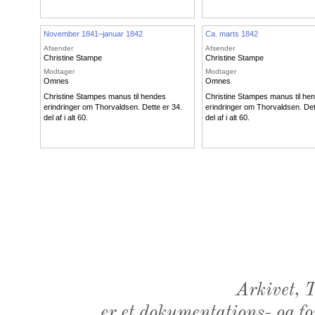
November 1841–januar 1842
Ca. marts 1842
Afsender
Afsender
Christine Stampe
Christine Stampe
Modtager
Modtager
Omnes
Omnes
Christine Stampes manus til hendes
Christine Stampes manus til he
erindringer om Thorvaldsen. Dette er 34.
erindringer om Thorvaldsen. Det
del af i alt 60.
del af i alt 60.
Arkivet,
er et dokumentations- og f