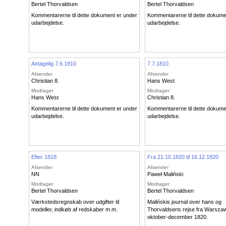
Bertel Thorvaldsen
Bertel Thorvaldsen
Kommentarerne til dette dokument er under
Kommentarerne til dette dokume
udarbejdelse.
udarbejdelse.
Antagelig 7.6.1810
7.7.1810
Afsender
Afsender
Christian 8.
Hans West
Modtager
Modtager
Hans West
Christian 8.
Kommentarerne til dette dokument er under
Kommentarerne til dette dokume
udarbejdelse.
udarbejdelse.
Efter 1818
Fra 21.10.1820 til 16.12.1820
Afsender
Afsender
NN
Paweł Maliński
Modtager
Modtager
Bertel Thorvaldsen
Bertel Thorvaldsen
Værkstedsregnskab over udgifter til
Malińskis journal over hans og
modeller, indkøb af redskaber m.m.
Thorvaldsens rejse fra Warszaw
oktober-december 1820.