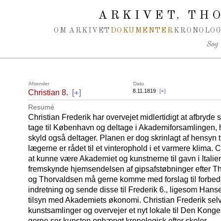
Spring navigation over
ARKIVET
THO
,
OM ARKIVET
DOKUMENTER
KRONOLOG
Søg
Afsender
Dato
+
8.11.1819
[
+
]
Christian 8.
[
]
Resumé
Christian Frederik har overvejet midlertidigt at afbryde 
tage til København og deltage i Akademiforsamlingen, 
skyld også deltager. Planen er dog skrinlagt af hensyn t
lægerne er rådet til et vinterophold i et varmere klima. C
at kunne være Akademiet og kunstnerne til gavn i Italie
fremskynde hjemsendelsen af gipsafstøbninger efter 
og Thorvaldsen må gerne komme med forslag til forbed
indretning og sende disse til Frederik 6., ligesom Hans
tilsyn med Akademiets økonomi. Christian Frederik selv e
kunstsamlinger og overvejer et nyt lokale til Den Konge
gerne ser kunsten ophængt kronologisk efter skoler.