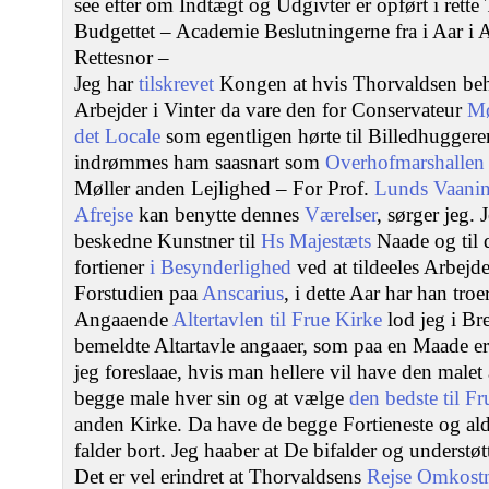
see efter om Indtægt og Udgivter er opført i ret
Budgettet – Academie Beslutningerne fra i Aar i A
Rettesnor –
Jeg har
tilskrevet
Kongen at hvis Thorvaldsen behø
Arbejder i Vinter da vare den for Conservateur
Mø
det Locale
som egentligen hørte til Billedhugger
indrømmes ham saasnart som
Overhofmarshallen
Møller anden Lejlighed – For Prof.
Lunds
Vaani
Afrejse
kan benytte dennes
Værelser
, sørger jeg. 
beskedne Kunstner til
Hs Majestæts
Naade og til
fortiener
i Besynderlighed
ved at tildeeles Arbejd
Forstudien paa
Anscarius
, i dette Aar har han tro
Angaaende
Altertavlen til Frue Kirke
lod jeg i Br
bemeldte Altartavle angaaer, som paa en Maade er
jeg foreslaae, hvis man hellere vil have den malet
begge male hver sin og at vælge
den bedste til F
anden Kirke. Da have de begge Fortieneste og ald
falder bort. Jeg haaber at De bifalder og understøt
Det er vel erindret at Thorvaldsens
Rejse Omkostn