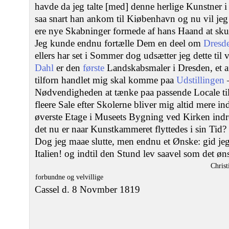
havde da jeg talte [med] denne herlige Kunstner 
saa snart han ankom til Kiøbenhavn og nu vil jeg e
ere nye Skabninger formede af hans Haand at sku
Jeg kunde endnu fortælle Dem en deel om
Dresd
ellers har set i Sommer dog udsætter jeg dette til
Dahl
er den
første
Landskabsmaler i Dresden, et a
tilforn handlet mig skal komme paa
Udstillingen
Nødvendigheden at tænke paa passende Locale ti
fleere Sale efter Skolerne bliver mig altid mere 
øverste Etage i Museets Bygning ved Kirken indret
det nu er naar Kunstkammeret flyttedes i sin Tid?
Dog jeg maae slutte, men endnu et Ønske: gid jeg t
Italien! og indtil den Stund lev saavel som det 
Christ
forbundne og velvillige
Cassel d. 8 Novmber 1819