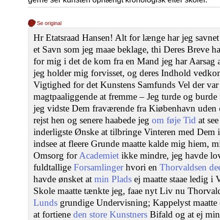
Se original
Hr Etatsraad Hansen! Alt for længe har jeg savne
et Savn som jeg maae beklage, thi Deres Breve have
for mig i det de kom fra en Mand jeg har Aarsag
jeg holder mig forvisset, og deres Indhold vedko
Vigtighed for det Kunstens Samfunds Vel der var l
magtpaaliggende at fremme – Jeg turde og burde
jeg vidste Dem fraværende fra Kiøbenhavn uden e
rejst hen og senere haabede jeg
om føje Tid
at see
inderligste Ønske at tilbringe Vinteren med De
indsee at fleere Grunde maatte kalde mig hiem, 
Omsorg for
Academiet
ikke mindre, jeg havde lo
fuldtallige
Forsamlinger
hvori en
Thorvaldsen dee
havde ønsket at
min Plads
ej maatte staae ledig i
Skole maatte tænkte jeg, faae nyt Liv nu Thorva
Lunds
grundige Undervisning; Kappelyst maatte 
at fortiene
den store Kunstners
Bifald og at ej min