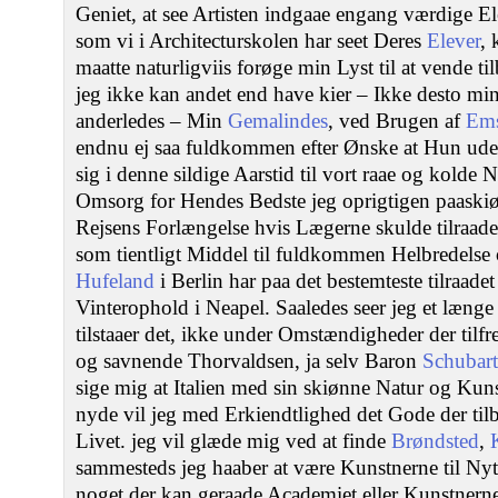
Geniet, at see Artisten indgaae engang værdige El
som vi i Architecturskolen har seet Deres
Elever
, 
maatte naturligviis forøge min Lyst til at vende ti
jeg ikke kan andet end have kier – Ikke desto min
anderledes – Min
Gemalindes
, ved Brugen af
Ems
endnu ej saa fuldkommen efter Ønske at Hun ud
sig i denne sildige Aarstid til vort raae og kold
Omsorg for Hendes Bedste jeg oprigtigen paaskiøn
Rejsens Forlængelse hvis Lægerne skulde tilraade
som tientligt Middel til fuldkommen Helbredelse
Hufeland
i Berlin har paa det bestemteste tilraadet 
Vinterophold i Neapel. Saaledes seer jeg et læng
tilstaaer det, ikke under Omstændigheder der tilfr
og savnende Thorvaldsen, ja selv Baron
Schubart
sige mig at Italien med sin skiønne Natur og Kuns
nyde vil jeg med Erkiendtlighed det Gode der ti
Livet. jeg vil glæde mig ved at finde
Brøndsted
,
sammesteds jeg haaber at være Kunstnerne til Nyt
noget der kan geraade Academiet eller Kunstnerne