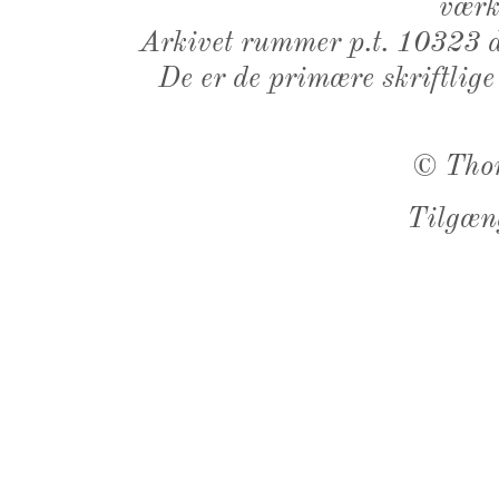
værk,
Arkivet rummer p.t. 10323 d
De er de primære skriftlige
©
Tho
Tilgæn