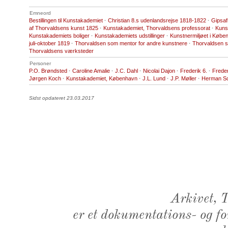
Emneord
Bestillingen til Kunstakademiet
·
Christian 8.s udenlandsrejse 1818-1822
·
Gipsaf
af Thorvaldsens kunst 1825
·
Kunstakademiet, Thorvaldsens professorat
·
Kuns
Kunstakademiets boliger
·
Kunstakademiets udstillinger
·
Kunstnermiljøet i Købe
juli-oktober 1819
·
Thorvaldsen som mentor for andre kunstnere
·
Thorvaldsen s
Thorvaldsens værksteder
Personer
P.O. Brøndsted
·
Caroline Amalie
·
J.C. Dahl
·
Nicolai Dajon
·
Frederik 6.
·
Freder
Jørgen Koch
·
Kunstakademiet, København
·
J.L. Lund
·
J.P. Møller
·
Herman Sc
Sidst opdateret 23.03.2017
Arkivet,
er et dokumentations- og f