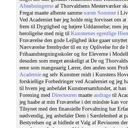
Afstøbningerne
af Thorvaldsens Mesterværker ska
Fregat maatte afhente samme
næste Sommer
i Li
Ved Academiet bør jeg holde mig forvisset om at 
frem til Dygtighed og højere Uddannelse; men je
beroligelse med mig til
Kunsternes egentlige Hie
Fraværelse den gode Lejlighed ikke gaaer unytte
Nærværelse frembyder til en ny Oplivelse for de 
Frihaandstegningsskoler og for Eleverne i Modell
desuden som meget ønskeligt at De og Thorvaldse
eene som mangeaarig Lærer, den anden som Prof
Academie
og selv Kunstner midt i Kunstens Hov
forskiellige Forbedringer ved Academiet og jeg h
til hvem jeg anbefalet Kunstnersamfundet, at han v
Forening med
Directeuren
maatte
andrage
til Aca
jeg haabe at min Fraværelse i det mindste kan vo
Tilsynet med den finansielle Forvaltning har Erfar
nødvendig, jeg anbefaler Dem i Særdeleshed at p
Bestyrelsen og at hidlede et Valg af Revisoren d