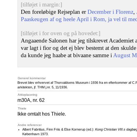
[tilføjet i margin:]
Den foreløbige Rejseplan er
December i Florenz
,
Paaskeugen af og heele April i Rom, ja vel til me
[tilføjet i for oven og på hovedet:]
Angaaende Salonen har jeg tilskrevet Academiet 
var lagt i fior og det ej blev bestemt at den skulde
da kunde jeg haabe at bivaane samme i
August M
Generel kommentar
Brevet blev erhvervet af Thorvaldsens Museum i 1936 fra en efterkommer af
arkitekten, jf. THM j.nr. 5, 11/1936.
Arkivplacering
m30A, nr. 62
Thiele
Ikke omtalt hos Thiele.
Andre referencer
Albert Fabritius, Finn Friis & Else Kornerup (ed.):
Kong Christian VIII.s dagbø
København 1973.