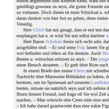
sonnst angenehme und schnelle Reise, ward nur 
genöthigt gewesen zu seyn, die guten Freunde 
zu verlassen. Doch dieses ist mein Schicksal u. s
daran denken von hier fort zu gehen, denn mein
Venedig.
Herr
Ulrich
hat mir gesagt, dass er erst iezt d
empfangen hat u. er wird Sie iezt selbst darüber
s
Herr Baron
Schubart
freute sich recht sehr, da
ausgefallen sind. – Er und seine
Frau
lassen Sie g
wol befinden und öfters an Sie denken. Auch
Wol
Besten u. wünschen erinnert zu seyn. – Der
junge
einen Besuch abstatten. – Er geth über Rom nach 
In einem Briefe den meine
Eltern
mir schreibe
Nachricht über Marmorne Bildsäulen zu haben, d
besitzen, um im Speisesaal auf unserem
Landhaus
besten, müsste sie natürlich seyn und ich nehme
Ihnen theurer Freund, und frage ob Sie wol Zeit 
machen. – Man wünscht eine Ceres oder eine ande
– Ich habe darauf geantwortet dass eine nakte Fig