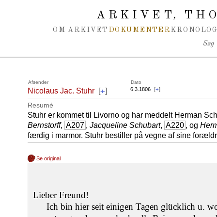
Spring navigation over
ARKIVET
THO
,
OM ARKIVET
DOKUMENTER
KRONOLOG
Søg
Afsender
Dato
+
6.3.1806
[
+
]
Nicolaus Jac. Stuhr
[
]
Resumé
Stuhr er kommet til Livorno og har meddelt Herman Schu
Bernstorff
,
A207
,
Jacqueline Schubart
,
A220
, og
Herm
færdig i marmor. Stuhr bestiller på vegne af sine forældr
Se original
Lieber Freund!
Ich bin hier seit einigen Tagen glücklich u