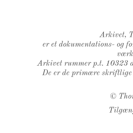
Arkivet,
er et dokumentations- og f
værk,
Arkivet rummer p.t. 10323 d
De er de primære skriftlige
©
Tho
Tilgæn