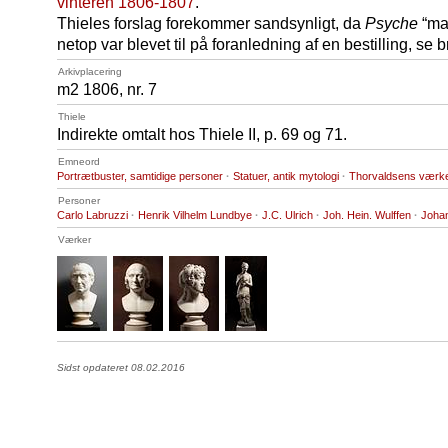
vinteren 1806-1807
.
Thieles forslag forekommer sandsynligt, da
Psyche
“man
netop var blevet til på foranledning af en bestilling, se 
Arkivplacering
m2 1806, nr. 7
Thiele
Indirekte omtalt hos Thiele II, p. 69 og 71.
Emneord
Portrætbuster, samtidige personer
·
Statuer, antik mytologi
·
Thorvaldsens værker,
Personer
Carlo Labruzzi
·
Henrik Vilhelm Lundbye
·
J.C. Ulrich
·
Joh. Hein. Wulffen
·
Johan
Værker
Sidst opdateret 08.02.2016