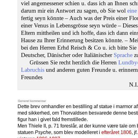
viel angemessener schien u. dass ich an Ihnen sch
darum mir ein Antwort zu sagen, ob Sie wol
eine
fertig seyn könnte – Auch was der Preis einer Flo
einer Venus in Lebensgrösse seyn würde – Diese
Eltern mittheilen und ich hoffe, dass ich dann ei
Hause zu Ihrer Erinnerung besitzen könnte. – Mei
bei den Herren Erhd Reisch & Co u. ich bitte Sie 
Deutscher, Dänischer oder Italiänischer
Sprache
zu
Grüssen Sie recht herzlich die Herren
Lundby
Labruchis
und anderen guten Freunde u. erinnern 
Freundes
N.I
Generel kommentar
Dette brev omhandler en bestilling af statue i marmor af
med sikkerhed, om Thorvaldsen besvarede denne bestil
figur han i givet fald fremstillede.
Men Thiele II, p. 71 foreslår, at der kunne være tale om b
statuen
Psyche
, som blev modelleret i
efteråret 1806
, jf