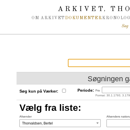
Spring navigation over
ARKIVET
THO
,
OM ARKIVET
DOKUMENTER
KRONOLOG
Søg
Søgningen g
Periode:
Søg kun på Værker:
Fra
Format: 30.1.1793, 3.179
Vælg fra liste:
Afsender
Afsenders nationa