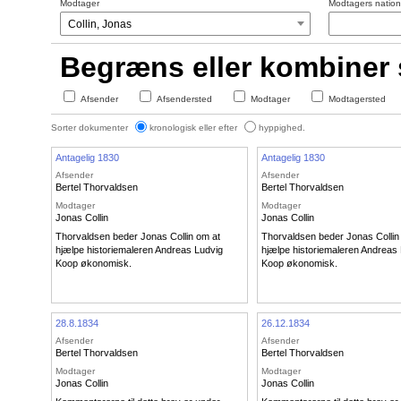
Modtager
Modtagers nationa
Begræns eller kombiner
Afsender
Afsendersted
Modtager
Modtagersted
Sorter dokumenter
kronologisk eller efter
hyppighed.
Antagelig 1830
Antagelig 1830
Afsender
Afsender
Bertel Thorvaldsen
Bertel Thorvaldsen
Modtager
Modtager
Jonas Collin
Jonas Collin
Thorvaldsen beder Jonas Collin om at
Thorvaldsen beder Jonas Collin
hjælpe historiemaleren Andreas Ludvig
hjælpe historiemaleren Andreas
Koop økonomisk.
Koop økonomisk.
28.8.1834
26.12.1834
Afsender
Afsender
Bertel Thorvaldsen
Bertel Thorvaldsen
Modtager
Modtager
Jonas Collin
Jonas Collin