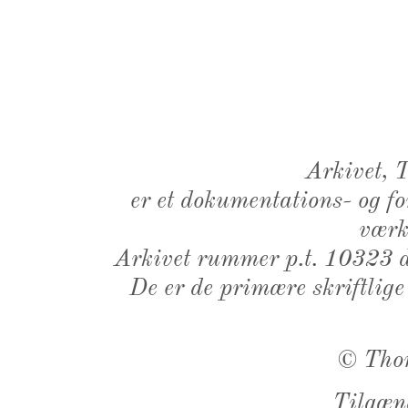
Arkivet,
er et dokumentations- og f
værk,
Arkivet rummer p.t. 10323 d
De er de primære skriftlige
©
Tho
Tilgæn