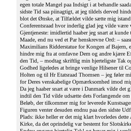
egen totale Mangel paa Indsigt i at behandle saa
sidste Tid saa piinagtigt, at jeg tildels derved hind
blot det Ønske, at Tilfældet vilde sætte mig istand
Conferentsraad hvor inderlig glad jeg vilde være
Gjentjeneste: imidlertid haaber jeg snart at kund
Maade, end nu ved et Par henskrevne Ord: – saasn
Maximilians Ridderstatue for Kongen af Bajern, e
hindre mig fra at omfavne Dem og andre kjære Eft
den Tid, – modtag skriftlig min hjerteligste Tak 
Godhed ligeledes at bringe venlige Hilsener til C
Holten og til Hr Etatsraad Thomsen – jeg føler m
for Deres venskabelige Opmærksomhed imod mi
Da jeg haaber snart at være i Danmark vilde det 
indtil den Tid vilde udsætte dets Forlangende om
Beløb, der tilkommer mig for leverede Kunstsager 
Figuren venter desuden endnu paa den sidste Udf
Plads: ikke heller er det mig klart hvorledes dett
Kirke, da det oprindelig var bestemt for Slotskirk
Endnu engang hjertelig Tak! og bevar mig i venl