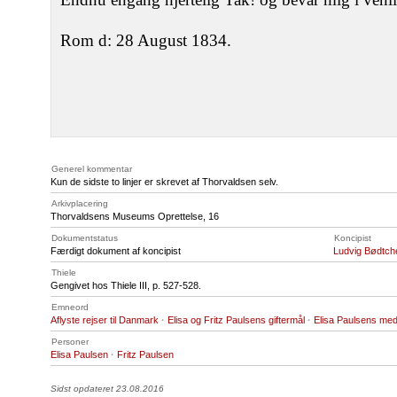
Rom d: 28 August 1834.
Generel kommentar
Kun de sidste to linjer er skrevet af Thorvaldsen selv.
Arkivplacering
Thorvaldsens Museums Oprettelse, 16
Dokumentstatus
Koncipist
Færdigt dokument af koncipist
Ludvig Bødtch
Thiele
Gengivet hos Thiele III, p. 527-528.
Emneord
Aflyste rejser til Danmark
·
Elisa og Fritz Paulsens giftermål
·
Elisa Paulsens med
Personer
Elisa Paulsen
·
Fritz Paulsen
Sidst opdateret 23.08.2016