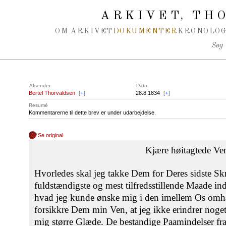
Spring navigation over
ARKIVET
THO
,
OM ARKIVET
DOKUMENTER
KRONOLOG
Søg
Afsender
Dato
Bertel Thorvaldsen
[
+
]
28.8.1834
[
+
]
Resumé
Kommentarerne til dette brev er under udarbejdelse.
Se original
Kjære høitagtede Ve
Hvorledes skal jeg takke Dem for Deres sidste Sk
fuldstændigste og mest tilfredsstillende Maade in
hvad jeg kunde ønske mig i den imellem Os omh
forsikkre Dem min Ven, at jeg ikke erindrer noget
mig større Glæde. De bestandige Paamindelser fr