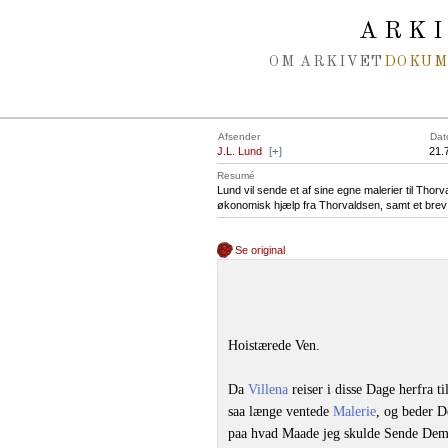
Spring navigation over
ARK
OM ARKIVET
DOKU
Afsender
Dat
J.L. Lund
[
+
]
21.
Resumé
Lund vil sende et af sine egne malerier til Tho
økonomisk hjælp fra Thorvaldsen, samt et brev
Se original
Hoistærede Ven.
Da
Villena
reiser i disse Dage herfra ti
saa længe ventede
Malerie
, og beder D
paa hvad Maade jeg skulde Sende Dem