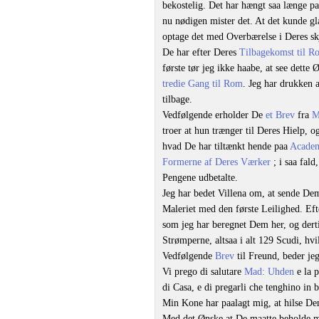
bekostelig. Det har hængt saa længe 
nu nødigen mister det. At det kunde g
optage det med Overbærelse i Deres s
De har efter Deres
Tilbagekomst til R
første tør jeg ikke haabe, at see dett
tredie Gang til Rom
. Jeg har drukken 
tilbage.
Vedfølgende erholder De
et Brev
fra
M
troer at hun trænger til Deres Hielp,
hvad De har tiltænkt hende paa
Academ
Formerne af Deres Værker
; i saa fal
Pengene udbetalte.
Jeg har bedet Villena om, at sende De
Maleriet med den første Leilighed. Eft
som jeg har beregnet Dem her, og derti
Strømperne, altsaa i alt 129 Scudi, hvi
Vedfølgende
Brev
til Freund, beder jeg
Vi prego di salutare
Mad: Uhden
e la 
di Casa, e di pregarli che tenghino in
Min Kone har paalagt mig, at hilse D
Med det Ønske at De maatte beholde mi