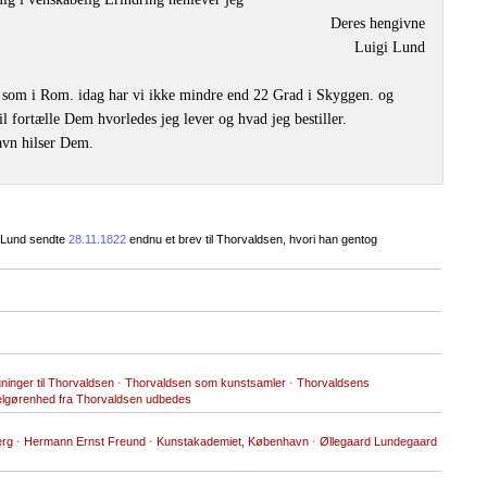
Deres hengivne
Luigi Lund
 som i Rom. idag har vi ikke mindre end 22 Grad i Skyggen. og
il fortælle Dem hvorledes jeg lever og hvad jeg bestiller.
vn hilser Dem.
r Lund sendte
28.11.1822
endnu et brev til Thorvaldsen, hvori han gentog
ninger til Thorvaldsen
·
Thorvaldsen som kunstsamler
·
Thorvaldsens
elgørenhed fra Thorvaldsen udbedes
erg
·
Hermann Ernst Freund
·
Kunstakademiet, København
·
Øllegaard Lundegaard