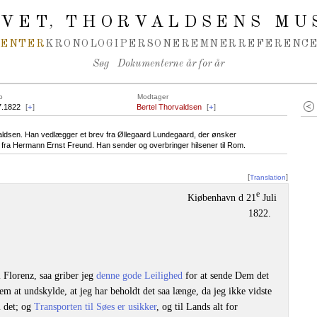
IVET
THORVALDSENS MU
,
MENTER
KRONOLOGI
PERSONER
EMNER
REFERENCE
Søg
Dokumenterne år for år
o
Modtager
7.1822
[
+
]
Bertel Thorvaldsen
[
+
]
rvaldsen. Han vedlægger et brev fra Øllegaard Lundegaard, der ønsker
 fra Hermann Ernst Freund. Han sender og overbringer hilsener til Rom.
[
]
Translation
e
Kiøbenhavn d 21
Juli
1822.
l Florenz, saa griber jeg
denne gode Leilighed
for at sende Dem det
em at undskylde, at jeg har beholdt det saa længe, da jeg ikke vidste
 det; og
Transporten til Søes er usikker
, og til Lands alt for