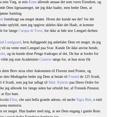
paa min Væg, at min
Kone
allerede ansaae det som vores Eiendom, og
læde Dem ligesaameget, tør jeg ikke haabe, men beder Dem, at
kjønne Samling.
om
frembragt saa meget skiønt. Hvem der kunde see det! for det
e Ønske opfyldt, men jeg opgiver aldeles ikke det Haab, at komme
alt for længe
l’acqua di Trevi
, for ikke at føle stor Længsel derhen
ad Lundgaard
, hvis Anliggende jeg anbefaler Dem ret meget, da jeg
 og vil nu vente med Længsel paa Svar. Kunde De ikke anvise hende,
iet
, og da kunde disse Penge fradrages af det, De har at fordre for
d, vilde jeg som Academiets
Casserer
sørge for, at hun strax fik
m dette Brev strax efter Ankomsten til Florenz med Posten, og
er dets Modtagelse beder jeg Dem at betale til
Freund
de 125 Scudi,
l 4 Scudi, som jeg har udlagt til
Mad. Kybritz
paa Deres Ordre for
lke jeg allerede for længe siden har erholdt her, af Freunds Pension.
 at flye ham.
piccola
Elisa
, che sarà bella grande adesso, ed anche
Sigra Buti
, e tutti
 buona memoria.
em ret meget. Hun haaber med mig, at see Dem engang i gamle Rom.
g i venskabelig Erindring henlever jeg