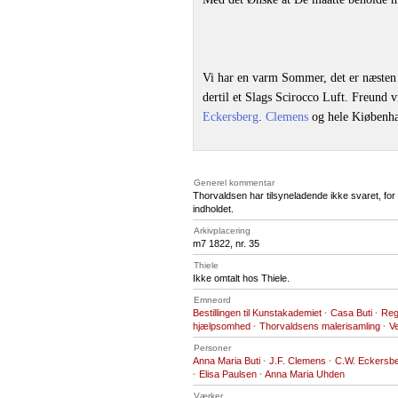
Vi har en varm Sommer, det er næsten
dertil et Slags Scirocco Luft. Freund v
Eckersberg
.
Clemens
og hele Kiøbenha
Generel kommentar
Thorvaldsen har tilsyneladende ikke svaret, fo
indholdet.
Arkivplacering
m7 1822, nr. 35
Thiele
Ikke omtalt hos Thiele.
Emneord
Bestillingen til Kunstakademiet
·
Casa Buti
·
Reg
hjælpsomhed
·
Thorvaldsens malerisamling
·
V
Personer
Anna Maria Buti
·
J.F. Clemens
·
C.W. Eckersb
·
Elisa Paulsen
·
Anna Maria Uhden
Værker