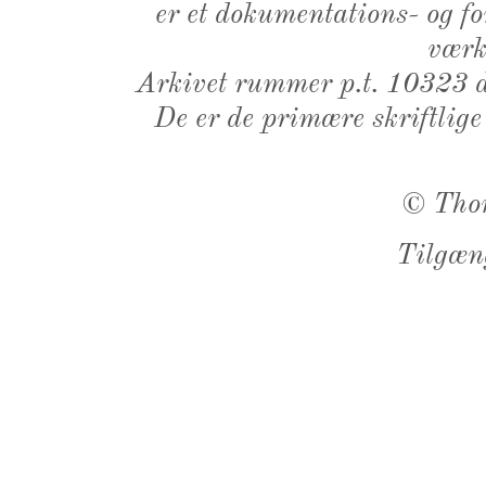
er et dokumentations- og f
værk,
Arkivet rummer p.t. 10323 d
De er de primære skriftlige
©
Tho
Tilgæn