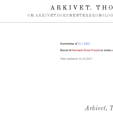
Spring navigation over
ARKIVET
THO
,
OM ARKIVET
DOKUMENTER
KRONOLOG
Kommentar til
21.7.1822
Brevet til
Hermann Ernst Freund
er endnu ui
Sidst opdateret 11.12.2017
Arkivet,