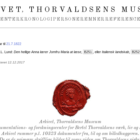
IVET
THORVALDSENS MU
,
MENTER
KRONOLOGI
PERSONER
EMNER
REFERENCE
 til
21.7.1822
.L. Lund:
Den hellige Anna lærer Jomfru Maria at læse
,
B251
, eller
Italiensk landskab
,
B252
ateret 12.12.2017
Thorvaldsens Segl
Arkivet, Thorvaldsens Museum
kumentations- og forskningscenter for Bertel Thorvaldsens værk, liv og 
Arkivet rummer p.t. 10323 dokumenter fra, til og om billedhuggeren.
De er de primære skriftlige kilder til vores viden om Thorvaldsens virke