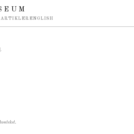
SEUM
ARTIKLER
ENGLISH
.
kontekst.
.