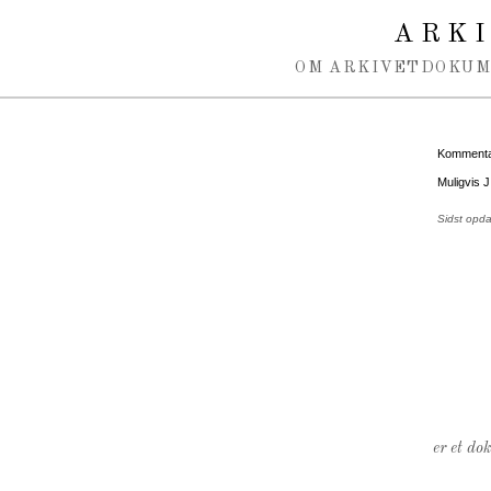
Spring navigation over
ARK
OM ARKIVET
DOKU
Kommentar
Muligvis J
Sidst opd
er et do