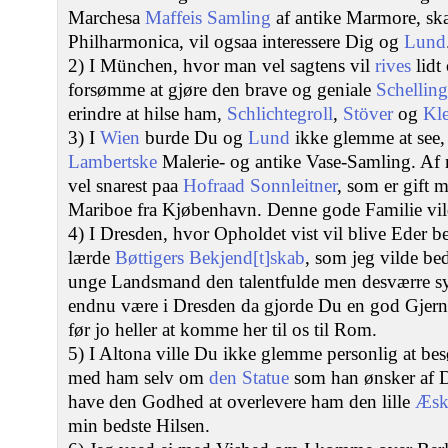
Marchesa
Maffeis
Samling
af antike Marmore, sk
Philharmonica, vil ogsaa interessere Dig og
Lund
2) I München, hvor man vel sagtens vil
rives
lidt
forsømme at gjøre den brave og geniale
Schelling
erindre at hilse ham,
Schlichtegroll
,
Stöver
og
Kl
3) I
Wien
burde Du og
Lund
ikke glemme at see, 
Lambertske
Malerie- og antike Vase-Samling. Af 
vel snarest paa
Hofraad Sonnleitner
, som er gift 
Mariboe fra Kjøbenhavn. Denne gode Familie vild
4) I Dresden, hvor Opholdet vist vil blive Eder b
lærde
Bøttigers Bekjend[t]skab
, som jeg vilde be
unge Landsmand den talentfulde men desværre 
endnu være i Dresden da gjorde Du en god Gjernin
før jo heller at komme her til os til Rom.
5) I Altona ville Du ikke glemme personlig at be
med ham selv om
den Statue
som han ønsker af D
have den Godhed at overlevere ham den lille
Æsk
min bedste Hilsen.