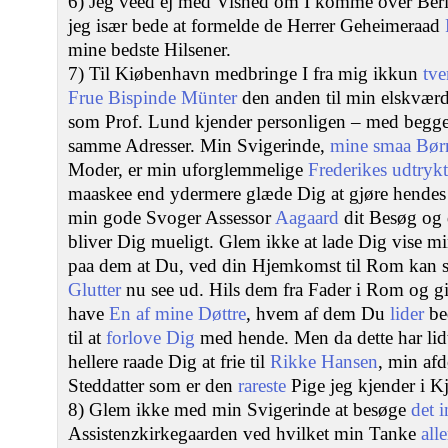
6) Jeg veed ej med Vished om I komme over Berlin
jeg især bede at formelde de Herrer Geheimeraad
mine bedste Hilsener.
7) Til Kiøbenhavn medbringe I fra mig ikkun
tv
Frue Bispinde Münter
den anden til min elskvær
som Prof. Lund kjender personligen – med begge
samme Adresser. Min Svigerinde,
mine smaa Bør
Moder, er min uforglemmelige
Frederikes udtrykt
maaskee end ydermere glæde Dig at gjøre hende
min gode Svoger Assessor
Aagaard
dit Besøg og 
bliver Dig mueligt. Glem ikke at lade Dig vise mi
paa dem at Du, ved din Hjemkomst til Rom kan s
Glutter
nu see ud. Hils dem fra Fader i Rom og g
have
En af mine Døttre
, hvem af dem Du
lider
bed
til at
forlove Dig
med hende. Men da dette har lidt 
hellere raade Dig at frie til
Rikke Hansen
, min af
Steddatter som er den
rareste
Pige jeg kjender i 
8) Glem ikke med min Svigerinde at besøge
det 
Assistenzkirkegaarden ved hvilket min Tanke
alle