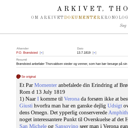
Spring navigation over
ARKIVET
THO
,
OM ARKIVET
DOKUMENTER
KRONOLOG
Søg
Afsender
Dato
P.O. Brøndsted
[
+
]
13.7.1819
[
+
]
Resumé
Brøndsted anbefaler Thorvaldsen steder og venner, som han bør besøge på sin r
Se original
Et Par
Momenter
anbefalede din Erindring af Brø
Rom d 13 July 1819
1) Naar
I
komme til
Verona
da forsøm ikke at best
Giusti
hvorfra man har en ganske dejlig
Udsigt
ov
dens Omegn. Det ypperlig conserverede
Amphith
noget interessantere Punkt til Overskuelse af det
San Michele
og
Sansovino
seer man i Verona ga