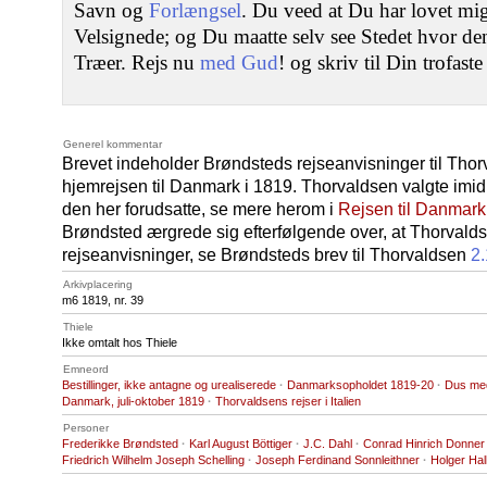
Savn og
Forlængsel
. Du veed at Du har lovet mi
Velsignede; og Du maatte selv see Stedet hvor de
Træer. Rejs nu
med Gud
! og skriv til Din trofas
Generel kommentar
Brevet indeholder Brøndsteds rejseanvisninger til Thor
hjemrejsen til Danmark i 1819. Thorvaldsen valgte imidl
den her forudsatte, se mere herom i
Rejsen til Danmark,
Brøndsted ærgrede sig efterfølgende over, at Thorvalds
rejseanvisninger, se Brøndsteds brev til Thorvaldsen
2
Arkivplacering
m6 1819, nr. 39
Thiele
Ikke omtalt hos Thiele
Emneord
Bestillinger, ikke antagne og urealiserede
·
Danmarksopholdet 1819-20
·
Dus me
Danmark, juli-oktober 1819
·
Thorvaldsens rejser i Italien
Personer
Frederikke Brøndsted
·
Karl August Böttiger
·
J.C. Dahl
·
Conrad Hinrich Donner
Friedrich Wilhelm Joseph Schelling
·
Joseph Ferdinand Sonnleithner
·
Holger Hal