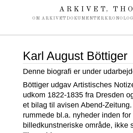
Spring navigation over
ARKIVET
THO
,
OM ARKIVET
DOKUMENTER
KRONOLOG
Karl August Böttiger
Denne biografi er under udarbejd
Böttiger udgav Artistisches Notize
udkom 1822-1835 fra Dresden og
et bilag til avisen Abend-Zeitung. 
rummede bl.a. nyheder inden for
billedkunstneriske område, ikke