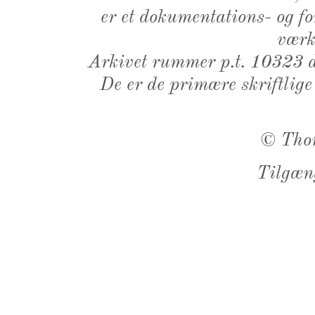
er et dokumentations- og f
værk,
Arkivet rummer p.t. 10323 d
De er de primære skriftlige
©
Tho
Tilgæn