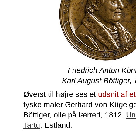
Friedrich Anton Kön
Karl August Böttiger,
Øverst til højre ses et
udsnit af e
tyske maler Gerhard von Kügelge
Böttiger, olie på lærred, 1812,
Uni
Tartu
, Estland.