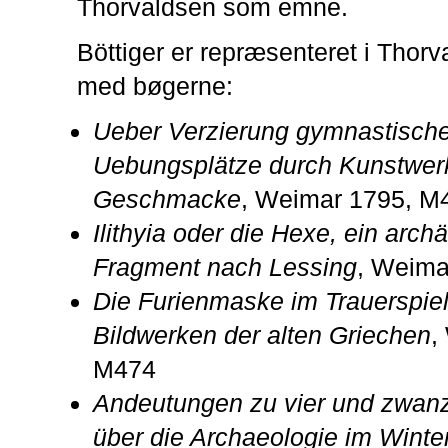
Thorvaldsen som emne.
Böttiger er repræsenteret i Thor
med bøgerne:
Ueber Verzierung gymnastische
Uebungsplätze durch Kunstwerk
Geschmacke
, Weimar 1795, M
Ilithyia oder die Hexe, ein arch
Fragment nach Lessing
, Weima
Die Furienmaske im Trauerspie
Bildwerken der alten Griechen
,
M474
Andeutungen zu vier und zwanz
über die Archaeologie im Winte