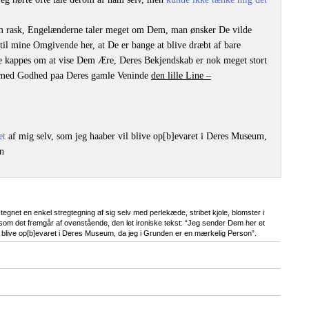
em rask, Engelænderne taler meget om Dem, man ønsker De vilde
til mine Omgivende her, at De er bange at blive dræbt af bare
e kappes om at vise Dem Ære, Deres Bekjendskab er nok meget stort
 med Godhed paa Deres gamle Veninde
den lille Line –
æt
af mig selv, som jeg haaber vil blive op[b]evaret i Deres Museum,
n
egnet en enkel stregtegning af sig selv med perlekæde, stribet kjole, blomster i
 som det fremgår af ovenstående, den let ironiske tekst: “Jeg sender Dem her et
vil blive op[b]evaret i Deres Museum, da jeg i Grunden er en mærkelig Person”.