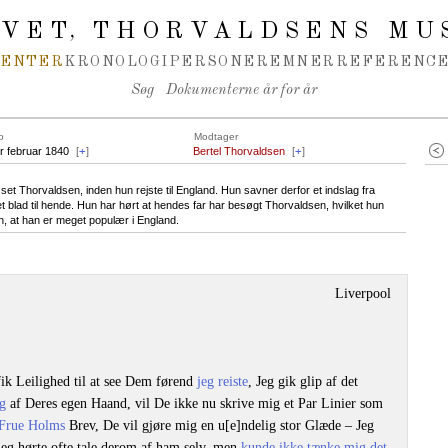
IVET
THORVALDSENS MU
,
MENTER
KRONOLOGI
PERSONER
EMNER
REFERENCE
Søg
Dokumenterne år for år
o
Modtager
er februar 1840
[
+
]
Bertel Thorvaldsen
[
+
]
 set Thorvaldsen, inden hun rejste til England. Hun savner derfor et indslag fra
 blad til hende. Hun har hørt at hendes far har besøgt Thorvaldsen, hvilket hun
en, at han er meget populær i England.
Liverpool
fik Leilighed til at see Dem førend
jeg reiste
, Jeg gik glip af det
g
af Deres egen Haand, vil De ikke nu skrive mig et Par Linier som
Frue Holms
Brev, De vil gjøre mig en u[e]ndelig stor Glæde – Jeg
eg hørte ofte tale derom af ham selv, men
kunde ikke tænke mig det