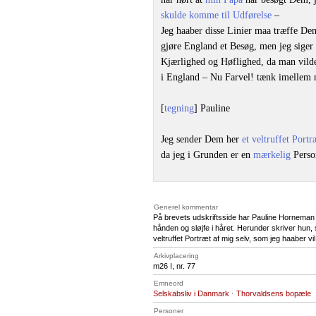
skulde komme til Udførelse
–
Jeg haaber disse Linier maa træffe D
gjøre England et Besøg, men jeg siger 
Kjærlighed og Høflighed, da man vild
i England – Nu Farvel! tænk imellem
[
tegning
] Pauline
Jeg sender Dem her
et veltruffet Portr
da jeg i Grunden er en
mærkelig
Perso
Generel kommentar
På brevets udskriftsside har Pauline Horneman t
hånden og sløjfe i håret. Herunder skriver hun,
veltruffet Portræt af mig selv, som jeg haaber 
Arkivplacering
m26 I, nr. 77
Emneord
Selskabsliv i Danmark
·
Thorvaldsens bopæle
Personer