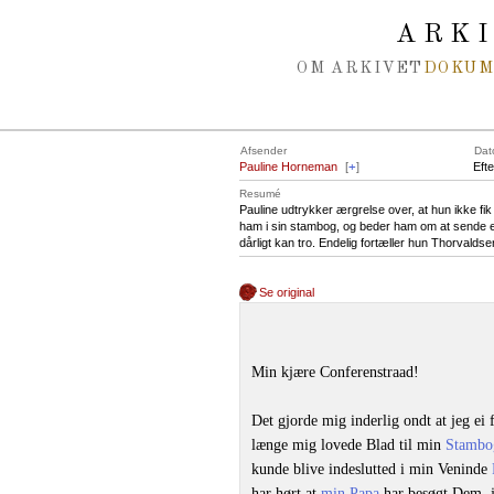
Spring navigation over
ARK
OM ARKIVET
DOKU
Afsender
Dat
Pauline Horneman
[
+
]
Eft
Resumé
Pauline udtrykker ærgrelse over, at hun ikke fik
ham i sin stambog, og beder ham om at sende et
dårligt kan tro. Endelig fortæller hun Thorvalds
Se original
Min kjære Conferenstraad!
Det gjorde mig inderlig ondt at jeg ei 
længe mig lovede Blad til min
Stambo
kunde blive indeslutted i min Veninde
har hørt at
min Papa
har besøgt Dem, j