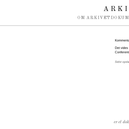
Spring navigation over
ARK
OM ARKIVET
DOKU
Kommentar
Det vides
Conferent
Sidst opd
er et do