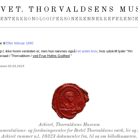
IVET
THORVALDSENS MU
,
MENTER
KRONOLOGI
PERSONER
EMNER
REFERENCE
 til
Efter februar 1840
 p.t. ikke hvem veninden er, men hun nævnes også i
et andet brev
, hvis udskrift lyder “Hrr
sraad / Thorvaldsen /
ved Frue Holms Godhed
.”
ateret 05.03.2015
Thorvaldsens Segl
Arkivet, Thorvaldsens Museum
kumentations- og forskningscenter for Bertel Thorvaldsens værk, liv og 
Arkivet rummer p.t. 10323 dokumenter fra, til og om billedhuggeren.