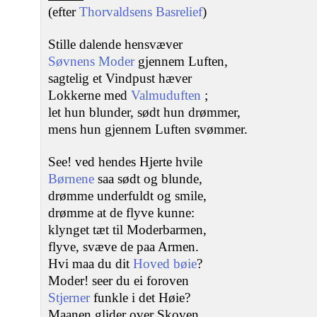
(efter
Thorvaldsens Basrelief
)
Stille dalende hensvæver
Søvnens Moder
gjennem Luften,
sagtelig et Vindpust hæver
Lokkerne med
Valmuduften
;
let hun blunder, sødt hun drømmer,
mens hun gjennem Luften svømmer.
See! ved hendes Hjerte hvile
Børnene
saa sødt og blunde,
drømme underfuldt og smile,
drømme at de flyve kunne:
klynget tæt til Moderbarmen,
flyve, svæve de paa Armen.
Hvi maa du dit
Hoved bøie
?
Moder! seer du ei foroven
Stjerner
funkle i det Høie?
Maanen glider over Skoven,