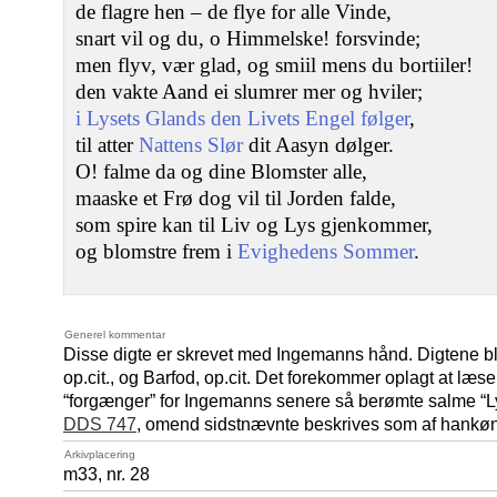
de flagre hen – de flye for alle Vinde,
snart vil og du, o Himmelske! forsvinde;
men flyv, vær glad, og smiil mens du bortiiler!
den vakte Aand ei slumrer mer og hviler;
i Lysets Glands den Livets Engel følger
,
til atter
Nattens Slør
dit Aasyn dølger.
O! falme da og dine Blomster alle,
maaske et Frø dog vil til Jorden falde,
som spire kan til Liv og Lys gjenkommer,
og blomstre frem i
Evighedens Sommer
.
Generel kommentar
Disse digte er skrevet med Ingemanns hånd. Digtene bl
op.cit., og Barfod, op.cit. Det forekommer oplagt at læ
“forgænger” for Ingemanns senere så berømte salme “L
DDS 747
, omend sidstnævnte beskrives som af hankøn
Arkivplacering
m33, nr. 28