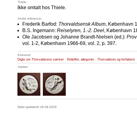
Thiele
Ikke omtalt hos Thiele.
Andre referencer
Frederik Barfod:
Thorvaldsensk Album
, København 1
B.S. Ingemann:
Reiselyren, 1.-2. Deel
, København 18
Ole Jacobsen og Johanne Brandt-Nielsen (ed.):
Prov
vol. 1-2, København 1966-69, vol. 2, p. 397.
Emneord
Digte om Thorvaldsens værker
·
Relieffer, allegorier
·
Thorvaldsen og forfattere
Værker
Sidst opdateret 16.04.2019