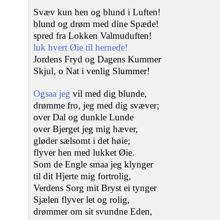
Svæv kun hen og blund i Luften!
blund og drøm med dine Spæde!
spred fra Lokken Valmuduften!
luk hvert Øie til hernede!
Jordens Fryd og Dagens Kummer
Skjul, o Nat i venlig Slummer!
Ogsaa jeg
vil med dig blunde,
drømme fro, jeg med dig svæver;
over Dal og dunkle Lunde
over Bjerget jeg mig hæver,
gløder sælsomt i det høie;
flyver hen med lukket Øie.
Som de Engle smaa jeg klynger
til dit Hjerte mig fortrolig,
Verdens Sorg mit Bryst ei tynger
Sjælen flyver let og rolig,
drømmer om sit svundne Eden,