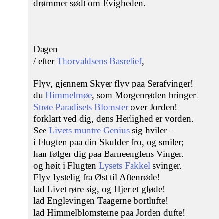
drømmer sødt om Evigheden.
Dagen
/ efter
Thorvaldsens Basrelief
,
Flyv, gjennem Skyer flyv paa Serafvinger!
du
Himmelmøe
, som Morgenrøden bringer!
Strøe Paradisets Blomster
over Jorden!
forklart ved dig, dens Herlighed er vorden.
See
Livets muntre Genius
sig hviler –
i Flugten paa din Skulder fro, og smiler;
han følger dig paa Barneenglens Vinger.
og høit i Flugten
Lysets Fakkel
svinger.
Flyv lystelig fra Øst til Aftenrøde!
lad Livet røre sig, og Hjertet gløde!
lad Englevingen Taagerne bortlufte!
lad Himmelblomsterne paa Jorden dufte!