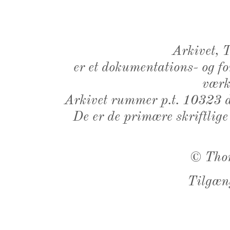
Arkivet,
er et dokumentations- og f
værk,
Arkivet rummer p.t. 10323 d
De er de primære skriftlige
©
Tho
Tilgæn