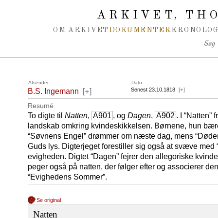
Spring navigation over
ARKIVET
THO
,
OM ARKIVET
DOKUMENTER
KRONOLOG
Søg
Afsender
Dato
+
Senest 23.10.1818
[
+
]
B.S. Ingemann
[
]
Resumé
To digte til
Natten
,
A901
, og
Dagen
,
A902
. I “Natten”
landskab omkring kvindeskikkelsen. Børnene, hun bærer,
“Søvnens Engel” drømmer om næste dag, mens “Dødens
Guds lys. Digterjeget forestiller sig også at svæve m
evigheden. Digtet “Dagen” fejrer den allegoriske kvin
peger også på natten, der følger efter og associerer den
“Evighedens Sommer”.
Se original
Natten