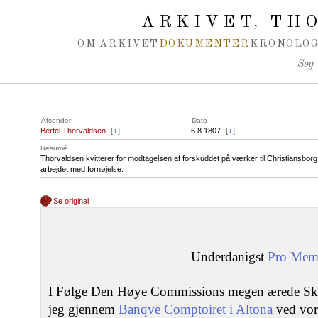
Spring navigation over
ARKIVET
THO
,
OM ARKIVET
DOKUMENTER
KRONOLOG
Søg
Afsender
Dato
Bertel Thorvaldsen
[
+
]
6.8.1807
[
+
]
Resumé
Thorvaldsen kvitterer for modtagelsen af forskuddet på værker til Christiansbo
arbejdet med fornøjelse.
Se original
Underdanigst
Pro Mem
I Følge Den Høye Commissions megen ærede Skr
jeg gjennem
Banqve Comptoiret i Altona
ved vo