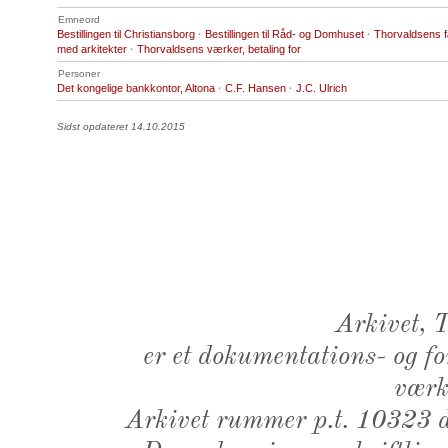
Emneord
Bestillingen til Christiansborg
·
Bestillingen til Råd- og Domhuset
·
Thorvaldsens 
med arkitekter
·
Thorvaldsens værker, betaling for
Personer
Det kongelige bankkontor, Altona
·
C.F. Hansen
·
J.C. Ulrich
Sidst opdateret 14.10.2015
Arkivet,
er et dokumentations- og f
værk,
Arkivet rummer p.t. 10323 d