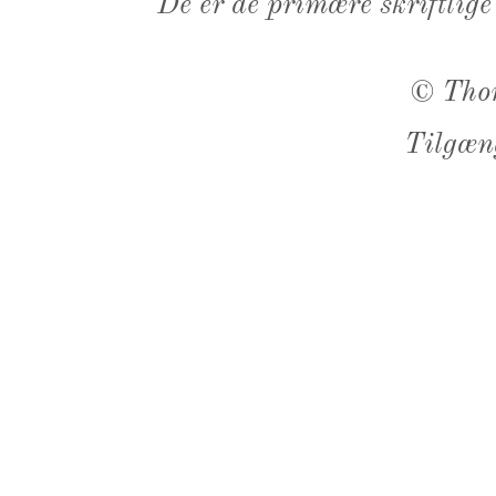
De er de primære skriftlige
©
Tho
Tilgæn