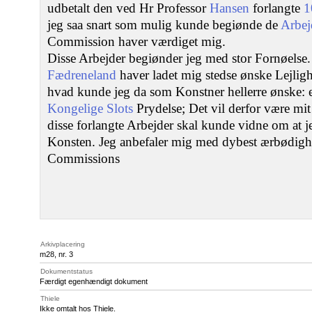
udbetalt den ved Hr Professor
Hansen
forlangte
1
jeg saa snart som mulig kunde begiønde de
Arbej
Commission haver værdiget mig.
Disse Arbejder begiønder jeg med stor Fornøelse
Fædreneland
haver ladet mig stedse ønske Lejlig
hvad kunde jeg da som Konstner hellerre ønske: en
Kongelige Slots
Prydelse; Det vil derfor være mi
disse forlangte Arbejder skal kunde vidne om at 
Konsten. Jeg anbefaler mig med dybest ærbødig
Commissions
Arkivplacering
m28, nr. 3
Dokumentstatus
Færdigt egenhændigt dokument
Thiele
Ikke omtalt hos Thiele.