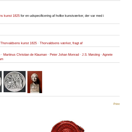
ns kunst 1825
for en udspecificering af hvilke kunstværker, der var med i
 Thorvaldsens kunst 1825
·
Thorvaldsens værker, fragt af
e
·
Martinus Christian de Klauman
·
Peter Johan Monrad
·
J.S. Møsting
·
Agnete
ram
Print