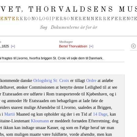
IVET
THORVALDSENS MU
,
MENTER
KRONOLOGI
PERSONER
EMNER
REFERENCE
Søg
Dokumenterne år for år
o
Modtager
1.1825
[
+
]
Bertel Thorvaldsen
[
+
]
fragtes til Livorno, hvorfra briggen St. Croix vil sejle dem til Danmark.
emkommende danske
Orlogsbrig St: Croix
er tillagt
Ordre
at anløbe
elhavet, ønsker Commissionen at benytte denne Leilighed til at see
 Etatsraaden ere udførte i Rom transporterede til Kjøbenhavn, og i
 og anmoder Hr Etatsraaden om behageligen at lade føie de
eiders snarest mulige Afsendelse til Livorno, saaledes at Briggen,
s i
Martii
Maaned og kun opholder sig der i en Tid af
14 Dage
, kan
itaine-Lieutenant
Kloumann
er meddeelt fornøden Efterretning; dog
t ikkun kan indtage smaae Kasser, og som en Følge heraf tør man
 Gibs, som muligen maatte være fuldførte, vorde afsendte, men kun