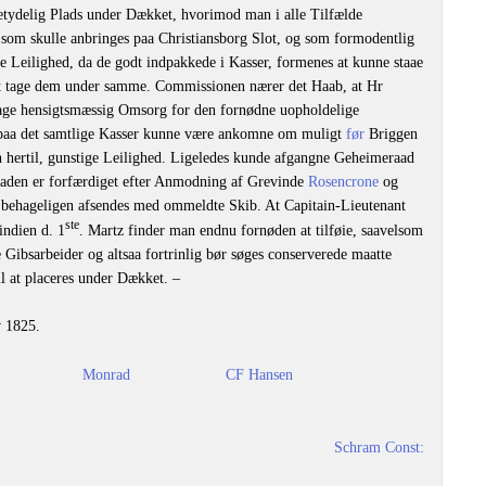
betydelig Plads under Dækket, hvorimod man i alle Tilfælde
som skulle anbringes paa Christiansborg Slot, og som formodentlig
e Leilighed, da de godt indpakkede i Kasser, formenes at kunne staae
 at tage dem under samme. Commissionen nærer det Haab, at Hr
rage hensigtsmæssig Omsorg for den fornødne uopholdelige
paa det samtlige Kasser kunne være ankomne om muligt
før
Briggen
n hertil, gunstige Leilighed. Ligeledes kunde afgangne Geheimeraad
aaden er forfærdiget efter Anmodning af Grevinde
Rosencrone
og
 behageligen afsendes med ommeldte Skib. At Capitain-Lieutenant
ste
tindien d. 1
. Martz finder man endnu fornøden at tilføie, saavelsom
 Gibsarbeider og altsaa fortrinlig bør søges conserverede maatte
 at placeres under Dækket. –
v 1825.
Monrad
CF Hansen
Schram Const: