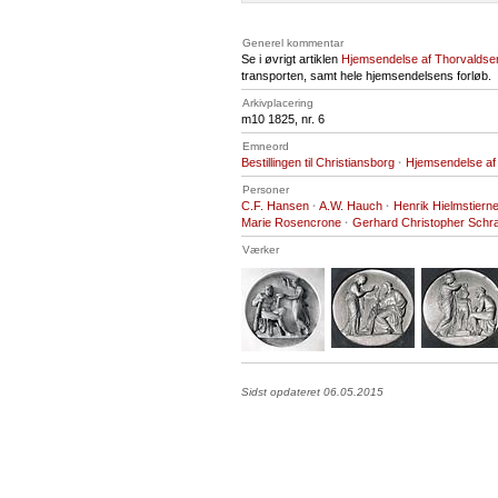
Generel kommentar
Se i øvrigt artiklen
Hjemsendelse af Thorvaldse
transporten, samt hele hjemsendelsens forløb.
Arkivplacering
m10 1825, nr. 6
Emneord
Bestillingen til Christiansborg
·
Hjemsendelse af
Personer
C.F. Hansen
·
A.W. Hauch
·
Henrik Hielmstiern
Marie Rosencrone
·
Gerhard Christopher Sch
Værker
Sidst opdateret 06.05.2015