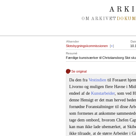
Spring navigation over
ARK
OM ARKIVET
DOKU
Afsender
Dat
Slotsbygningskommissionen
[
+
]
10.
Resumé
Færdige kunstværker til Christiansborg Slot skal 
Se original
Da den fra
Vestindien
til Foraaret hj
Livorno og muligen flere Havne i Midd
endeel af de
Kunstarbeider
, som ved Hr
denne Hensigt er det man herved beder
fornødne Foranstaltninger til disse Arb
som formenes at ankomme sammested
tage dem ombord, hvorom Chefen Cap
kan man ikke lade ubemærket, at Skibe
ikke tilraade, at de større Arbeider i