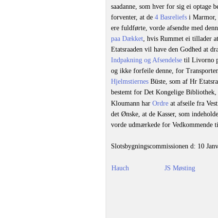
saadanne, som hver for sig ei optage 
forventer, at de
4 Basreliefs
i Marmor, 
ere fuldførte, vorde afsendte med denn
paa Dækket
, hvis Rummet ei tillader
Etatsraaden vil have den Godhed at d
Indpakning og Afsendelse
til Livorno 
og ikke forfeile denne, for Transporte
Hjelmstiernes
Büste, som af Hr Etatsr
bestemt for Det Kongelige Bibliothek,
Kloumann har
Ordre
at afseile fra Ves
det Ønske, at de Kasser, som indeholde
vorde udmærkede for Vedkommende til
Slotsbygningscommissionen d: 10 Jan
Hauch
JS Møsting